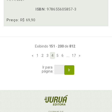
ISBN:
978655605857-3
Preço:
R$ 69,90
Exibindo
151
-
200
de
812
«
1
2
3
4
5
6
…
17
»
Ir para
Ir
página: