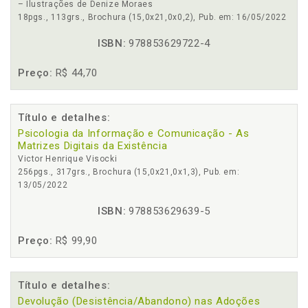
– Ilustrações de Denize Moraes
18pgs., 113grs., Brochura (15,0x21,0x0,2), Pub. em: 16/05/2022
ISBN:
978853629722-4
Preço:
R$ 44,70
Título e detalhes:
Psicologia da Informação e Comunicação - As
Matrizes Digitais da Existência
Victor Henrique Visocki
256pgs., 317grs., Brochura (15,0x21,0x1,3), Pub. em:
13/05/2022
ISBN:
978853629639-5
Preço:
R$ 99,90
Título e detalhes:
Devolução (Desistência/Abandono) nas Adoções