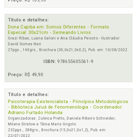
Preço:
R$ 109,90
Título e detalhes:
Dona Capiba em: Somos Diferentes - Formato
Especial: 30x21cm - Semeando Livros
Grazi Ribas, Luana Galoni e Ana Cláudia Peixoto - Ilustrador:
David Gomes Neri
27pgs., 165grs., Brochura (30,0x21,0x0,2), Pub. em: 10/08/2022
ISBN:
978655605561-9
Preço:
R$ 49,90
Título e detalhes:
Psicoterapia Existencialista - Princípios Metodológicos
- Biblioteca Juruá de Fenomenologia - Coordenador:
Adriano Furtado Holanda
Organizadoras: Zuleica Pretto, Daniela Ribeiro Schneider,
Milene Strelow e Tânia Maris Grigolo
232pgs., 288grs., Brochura (15,0x21,0x1,2), Pub. em:
22/07/2022