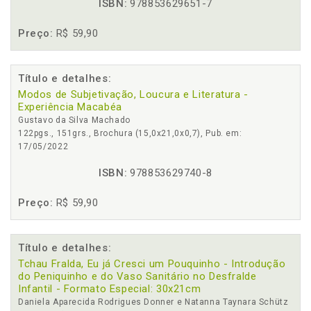
ISBN:
978853629651-7
Preço:
R$ 59,90
Título e detalhes:
Modos de Subjetivação, Loucura e Literatura -
Experiência Macabéa
Gustavo da Silva Machado
122pgs., 151grs., Brochura (15,0x21,0x0,7), Pub. em:
17/05/2022
ISBN:
978853629740-8
Preço:
R$ 59,90
Título e detalhes:
Tchau Fralda, Eu já Cresci um Pouquinho - Introdução
do Peniquinho e do Vaso Sanitário no Desfralde
Infantil - Formato Especial: 30x21cm
Daniela Aparecida Rodrigues Donner e Natanna Taynara Schütz