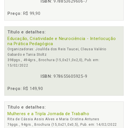
ISBN:
978853629606-7
Preço:
R$ 99,90
Título e detalhes:
Educação, Criatividade e Neurociência - Interlocução
na Prática Pedagógica
Organizadoras: Joulilda dos Reis Taucei, Cleusa Valério
Gabardo e Tania Stoltz
398pgs., 494grs., Brochura (15,0x21,0x2,0), Pub. em:
15/02/2022
ISBN:
978655605925-9
Preço:
R$ 149,90
Título e detalhes:
Mulheres e a Tripla Jornada de Trabalho
Rita de Cássia Assis Alves e Maria Cristina Antunes
76pgs., 94grs., Brochura (15,0x21,0x0,5), Pub. em: 14/02/2022