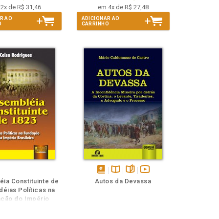
2x de R$ 31,46
em 4x de R$ 27,48
R AO
ADICIONAR AO
O
CARRINHO
disponível
Disponível
páginas
vídeo
ia Constituinte de
Autos da Devassa
em
na
da
Idéias Políticas na
eBook
B.V.
obra
ção do Império
Brasileiro