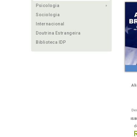
Psicologia
Sociologia
Internacional
Doutrina Estrangeira
Biblioteca IDP
ie
Veja o
Também
Folheie
Também
També
F
Al
Den
ISB
d