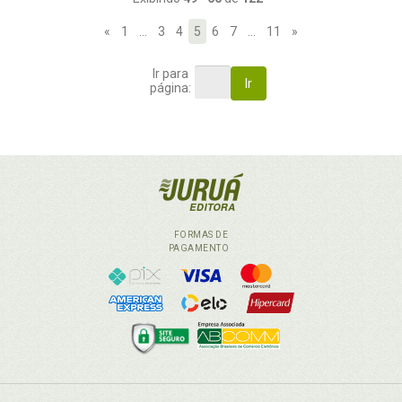
«
1
…
3
4
5
6
7
…
11
»
Ir para
Ir
página:
FORMAS DE
PAGAMENTO