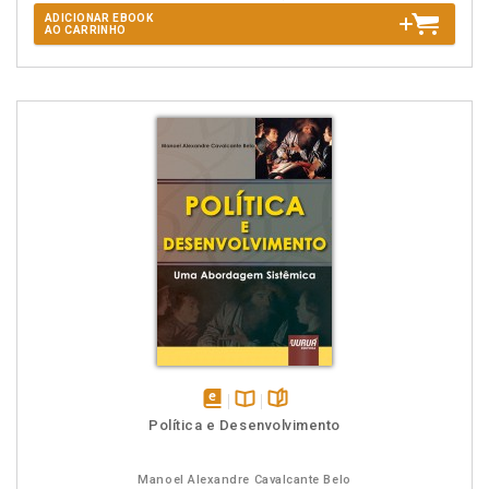
ADICIONAR EBOOK
AO CARRINHO
disponível
Disponível
páginas
Política e Desenvolvimento
em
na
eBook
B.V.
Manoel Alexandre Cavalcante Belo