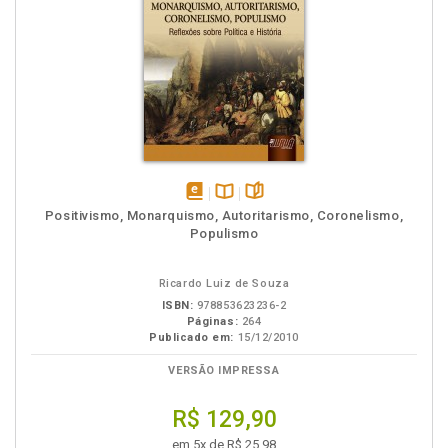
disponível
Disponível
páginas
Positivismo, Monarquismo, Autoritarismo, Coronelismo,
em
na
Populismo
eBook
B.V.
Ricardo Luiz de Souza
ISBN:
978853623236-2
Páginas:
264
Publicado em:
15/12/2010
VERSÃO IMPRESSA
R$ 129,90
em 5x de R$ 25,98