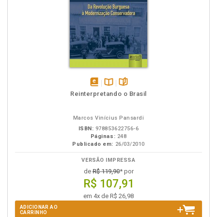
disponível
Disponível
páginas
Reinterpretando o Brasil
em
na
eBook
B.V.
Marcos Vinícius Pansardi
ISBN:
978853622756-6
Páginas:
248
Publicado em:
26/03/2010
VERSÃO IMPRESSA
de
R$ 119,90
* por
R$ 107,91
em 4x de R$ 26,98
ADICIONAR AO
CARRINHO