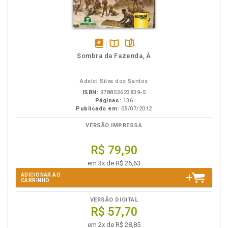
disponível
Disponível
páginas
Sombra da Fazenda, À
em
na
eBook
B.V.
Adelci Silva dos Santos
ISBN:
978853623839-5
Páginas:
136
Publicado em:
05/07/2012
VERSÃO IMPRESSA
R$ 79,90
em 3x de R$ 26,63
ADICIONAR AO
CARRINHO
VERSÃO DIGITAL
R$ 57,70
em 2x de R$ 28,85