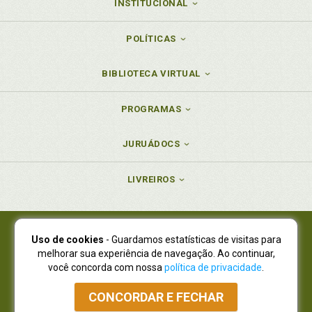
INSTITUCIONAL
POLÍTICAS
BIBLIOTECA VIRTUAL
PROGRAMAS
JURUÁDOCS
LIVREIROS
Uso de cookies
- Guardamos estatísticas de visitas para
Juruá Editora Ltda., CNPJ 77.535.508/0001-19
melhorar sua experiência de navegação. Ao continuar,
Juruá Informática Ltda., CNPJ 01.701.561/0001-80
você concorda com nossa
política de privacidade
.
NOVO ENDEREÇO:
R. Flávio Dallegrave, 7665, São Lourenço |
Curitiba - Paraná - CEP 82210-310
CONCORDAR E FECHAR
Atendimento: (41) 4009-3900
|
Vendas Atacado: (41) 4009-3939
|