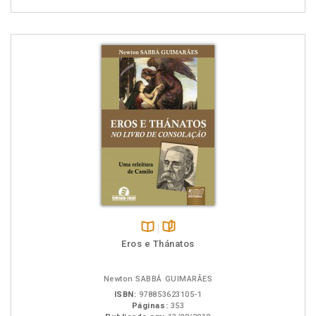
Disponível
páginas
Eros e Thánatos
na
B.V.
Newton SABBÁ GUIMARÃES
ISBN:
978853623105-1
Páginas:
353