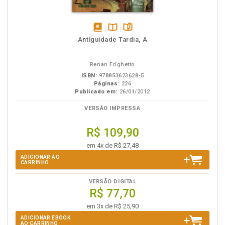
disponível
Disponível
páginas
Antiguidade Tardia, A
em
na
eBook
B.V.
Renan Frighetto
ISBN:
978853623628-5
Páginas:
226
Publicado em:
26/01/2012
VERSÃO IMPRESSA
R$ 109,90
em 4x de R$ 27,48
ADICIONAR AO
CARRINHO
VERSÃO DIGITAL
R$ 77,70
em 3x de R$ 25,90
ADICIONAR EBOOK
AO CARRINHO