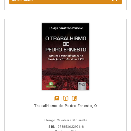
disponível
Disponível
páginas
Trabalhismo de Pedro Ernesto, O
em
na
eBook
B.V.
Thiago Cavaliere Mourelle
ISBN:
978853622976-8