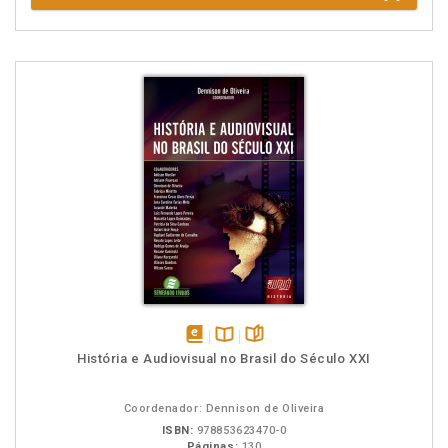
disponível
Disponível
páginas
História e Audiovisual no Brasil do Século XXI
em
na
eBook
B.V.
Coordenador: Dennison de Oliveira
ISBN:
978853623470-0
Páginas:
130