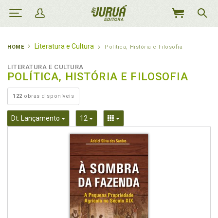
MEU
CARRINHO
Literatura e Cultura
HOME
Política, História e Filosofia
LITERATURA E CULTURA
POLÍTICA, HISTÓRIA E FILOSOFIA
122
obras disponíveis
Toggle Dropdown
Toggle Dropdown
Toggle Dropdown
Dt. Lançamento
12