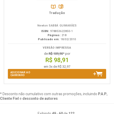
Disponível
páginas
Tradução
na
B.V.
Newton SABBÁ GUIMARÃES
ISBN:
978853622850-1
Páginas:
218
Publicado em:
18/02/2010
VERSÃO IMPRESSA
de
R$ 109,90
* por
R$ 98,91
em 3x de R$ 32,97
ADICIONAR AO
CARRINHO
* Desconto não cumulativo com outras promoções, incluindo
P.A.P.
,
Cliente Fiel
e
desconto de autores
Exibindo
49
-
60
de
122