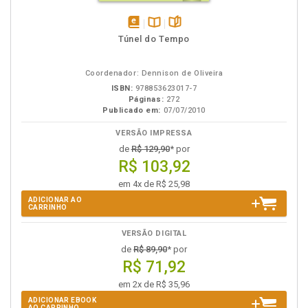
disponível
Disponível
páginas
Túnel do Tempo
em
na
eBook
B.V.
Coordenador: Dennison de Oliveira
ISBN:
978853623017-7
Páginas:
272
Publicado em:
07/07/2010
VERSÃO IMPRESSA
de
R$ 129,90
* por
R$ 103,92
em 4x de R$ 25,98
ADICIONAR AO
CARRINHO
VERSÃO DIGITAL
de
R$ 89,90
* por
R$ 71,92
em 2x de R$ 35,96
ADICIONAR EBOOK
AO CARRINHO