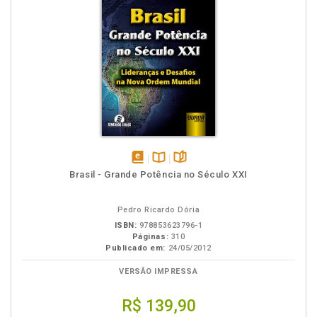
disponível
Disponível
páginas
Brasil - Grande Potência no Século XXI
em
na
eBook
B.V.
Pedro Ricardo Dória
ISBN:
978853623796-1
Páginas:
310
Publicado em:
24/05/2012
VERSÃO IMPRESSA
R$ 139,90