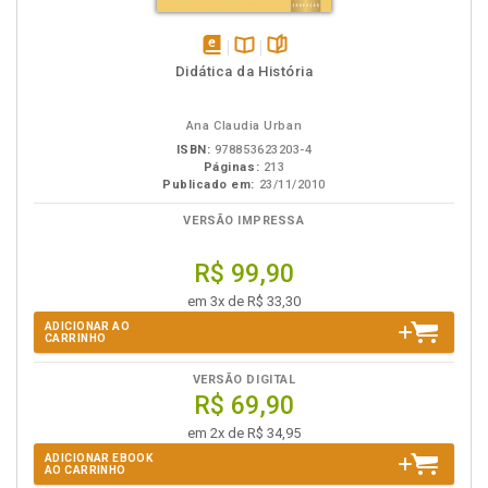
disponível
Disponível
páginas
Didática da História
em
na
eBook
B.V.
Ana Claudia Urban
ISBN:
978853623203-4
Páginas:
213
Publicado em:
23/11/2010
VERSÃO IMPRESSA
R$ 99,90
em 3x de R$ 33,30
ADICIONAR AO
CARRINHO
VERSÃO DIGITAL
R$ 69,90
em 2x de R$ 34,95
ADICIONAR EBOOK
AO CARRINHO