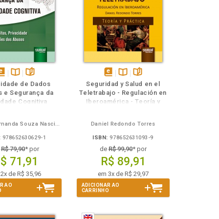
isponível
Disponível
páginas
disponível
Disponível
páginas
cidade de Dados
Seguridad y Salud en el
em
na
em
na
s e Segurança da
Teletrabajo - Regulación en
Book
B.V.
eBook
B.V.
rdade Cognitiva
Iberoamérica - Teoría y
Práctica
Poliene Fernanda Souza Nascimento Rieger
Daniel Redondo Torres
:
978652630629-1
ISBN:
978652631093-9
e
R$ 79,90
* por
de
R$ 99,90
* por
$ 71,91
R$ 89,91
2x de R$ 35,96
em 3x de R$ 29,97
R AO
ADICIONAR AO
O
CARRINHO