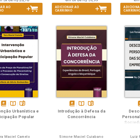
NAR AO
ADICIONAR AO
ADICIONA
HO
CARRINHO
CARRINH
m
olheie
Também
Folheie
disponível
Disponível
páginas
disponível
Disponível
páginas
d
enção Urbanística e
Introdução à Defesa da
Desc
em
na
em
na
icipação Popular
Concorrência
Personal
eBook
B.V.
eBook
B.V.
e
Socied
ra Maciel Camelo
Simone Maciel Cuiabano
Luiz 