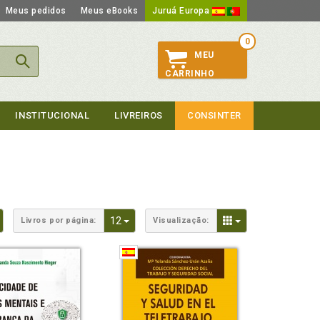
Meus pedidos
Meus eBooks
Juruá Europa
0
MEU
CARRINHO
INSTITUCIONAL
LIVREIROS
CONSINTER
Toggle Dropdown
Toggle Dropdown
Toggle Dropdown
12
Livros por página:
Visualização: