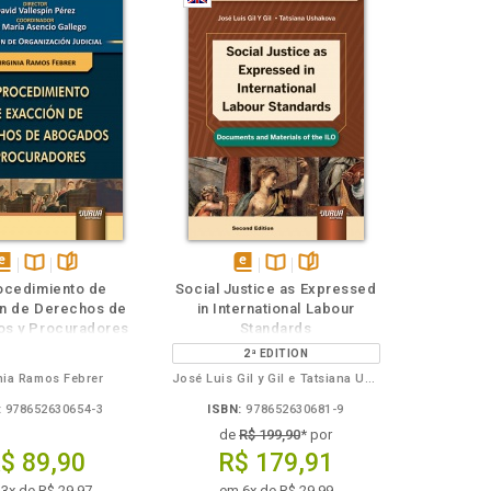
isponível
Disponível
páginas
disponível
Disponível
páginas
rocedimiento de
Social Justice as Expressed
em
na
em
na
n de Derechos de
in International Labour
Book
B.V.
eBook
B.V.
s y Procuradores
Standards
2ª EDITION
nia Ramos Febrer
José Luis Gil y Gil e Tatsiana Ushakova
:
978652630654-3
ISBN:
978652630681-9
de
R$ 199,90
* por
$ 89,90
R$ 179,91
3x de R$ 29,97
em 6x de R$ 29,99