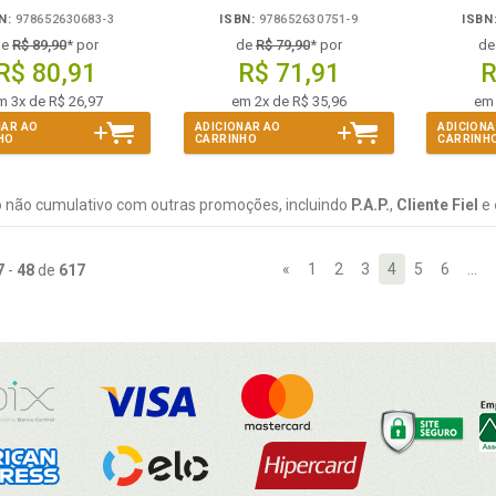
N:
978652630683-3
ISBN:
978652630751-9
ISBN
de
R$ 89,90
* por
de
R$ 79,90
* por
d
R$ 80,91
R$ 71,91
R
m 3x de R$ 26,97
em 2x de R$ 35,96
em 
NAR AO
ADICIONAR AO
ADICIONA
HO
CARRINHO
CARRINH
 não cumulativo com outras promoções, incluindo
P.A.P.
,
Cliente Fiel
e
«
1
2
3
4
5
6
…
7
-
48
de
617