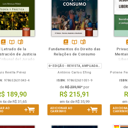
m
olheie
Também
Também
Folheie
disponível
Disponível
páginas
disponível
Disponível
páginas
d
l Letrado de la
Fundamentos do Direito das
Priva
em
na
em
na
stración de Justicia
Relações de Consumo
Mentai
eBook
B.V.
eBook
B.V.
e
Tribunal del Jurado
Libe
6ª EDIÇÃO - REVISTA, AMPLIADA E ATUALIZADA
uis Revilla Pérez
Antônio Carlos Efing
N:
978652631043-4
ISBN:
978652631051-9
ISBN
de
R$ 239,90
* por
d
R$ 189,90
R$ 215,91
R
m 6x de R$ 31,65
em 6x de R$ 35,99
em 
NAR AO
ADICIONAR AO
ADICIONA
HO
CARRINHO
CARRINH