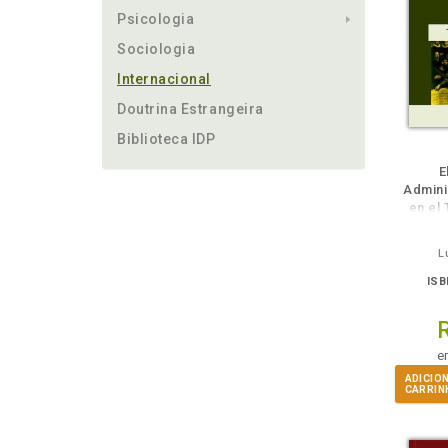
Psicologia
Sociologia
Internacional
Doutrina Estrangeira
Biblioteca IDP
ém
Folheie
Também
Também
Folheie
Também
També
F
E
Admini
en el 
L
ISB
e
ADICIO
CARRIN