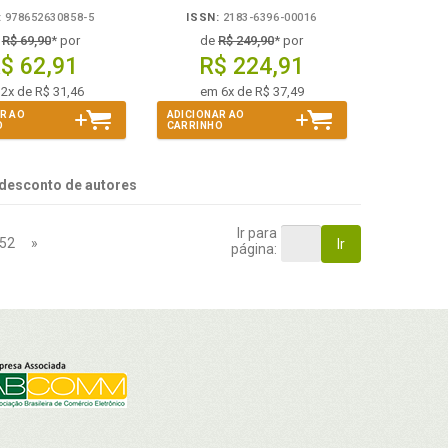
:
978652630858-5
ISSN:
2183-6396-00016
e
R$ 69,90
* por
de
R$ 249,90
* por
$ 62,91
R$ 224,91
2x de R$ 31,46
em 6x de R$ 37,49
R AO
ADICIONAR AO
O
CARRINHO
desconto de autores
Ir para
52
»
Ir
página: