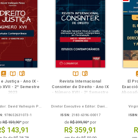
m
olheie
Também
Também
Folheie
disponível
Disponível
páginas
Disponível
páginas
d
 e Justiça - Ano IX -
Revista Internacional
El P
em
na
na
 XVII - 2º Semestre
Consinter de Direito - Ano IX
Exacció
eBook
B.V.
B.V.
e
2023
- Número XVII - 2º Semestre
Abogado
2023
Organizador: David Vallespín Pérez
Diretor Executivo e Editor: David Vallespín Pérez - Codireção: María Yolanda Sánchez-Urán Azaña, Germán Barreiro González, Gonçalo S. de Melo Bandeira, Antônio César Bochenek
Virgi
N:
978652631073-1
ISSN:
2183-6396-00017
ISBN
e
R$ 159,90
* por
de
R$ 399,90
* por
R$ 143,91
R$ 359,91
R
m 5x de R$ 28,78
em 6x de R$ 59,99
em 