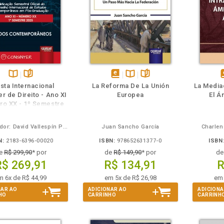
m
olheie
Também
Também
Folheie
Disponível
páginas
disponível
Disponível
páginas
d
sta Internacional
La Reforma De La Unión
La Mediac
na
em
na
r de Direito - Ano XI
Europea
El Á
B.V.
eBook
B.V.
e
ro XX - 1º Semestre
2025
Organizador: David Vallespín Pérez
Juan Sancho García
Charlen
N:
2183-6396-00020
ISBN:
978652631377-0
ISBN
e
R$ 299,90
* por
de
R$ 149,90
* por
d
R$ 269,91
R$ 134,91
R
m 6x de R$ 44,99
em 5x de R$ 26,98
em 
NAR AO
ADICIONAR AO
ADICIONA
HO
CARRINHO
CARRINH