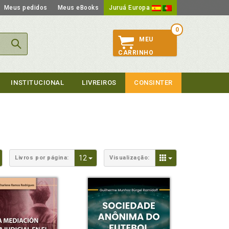
Meus pedidos
Meus eBooks
Juruá Europa
0
MEU
CARRINHO
INSTITUCIONAL
LIVREIROS
CONSINTER
Toggle Dropdown
Toggle Dropdown
Toggle Dropdown
12
Livros por página:
Visualização: