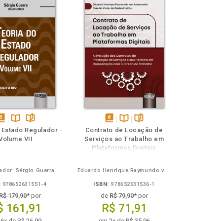
isponível
Disponível
páginas
disponível
Disponível
páginas
 Estado Regulador -
Contrato de Locação de
em
na
em
na
Volume VII
Serviços ao Trabalho em
Book
B.V.
eBook
B.V.
Plataformas Digitais
ador: Sérgio Guerra
Eduardo Henrique Raymundo von Adamovich, Cláudio Victor de Castro Freitas
:
978652631551-4
ISBN:
978652631536-1
R$ 179,90
* por
de
R$ 79,90
* por
$ 161,91
R$ 71,91
6x de R$ 26,99
em 2x de R$ 35,96