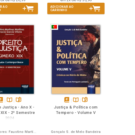
R AO
ADICIONAR AO
O
CARRINHO
isponível
Disponível
páginas
disponível
Disponível
páginas
e Justiça - Ano X -
Justiça & Política com
em
na
em
na
XIX - 2º Semestre
Tempero - Volume V
Book
B.V.
eBook
B.V.
2024
Organizadores: Faustino Martínez Martínez, Ignacio García Vitoria
Gonçalo S. de Melo Bandeira