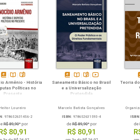
m
olheie
Também
Também
Folheie
disponível
Disponível
páginas
disponível
Disponível
páginas
vídeo
d
io Armênio - História
Saneamento Básico no Brasil
Teoria do
em
na
em
na
da
putas Políticas no
e a Universalização
eBook
B.V.
eBook
B.V.
obra
e
Presente
Pretendida
Heitor Loureiro
Marcelo Batista Gonçalves
Organiz
N:
978652631456-2
ISBN:
978652631593-4
ISBN
de
R$ 89,90
* por
de
R$ 89,90
* por
de
R$ 80,91
R$ 80,91
R
m 3x de R$ 26,97
em 3x de R$ 26,97
em 