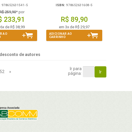
:
978652631541-5
ISBN:
978652631608-5
R$ 259,90
* por
$ 233,91
R$ 89,90
6x de R$ 38,99
em 3x de R$ 29,97
R AO
ADICIONAR AO
O
CARRINHO
desconto de autores
Ir para
52
»
Ir
página: