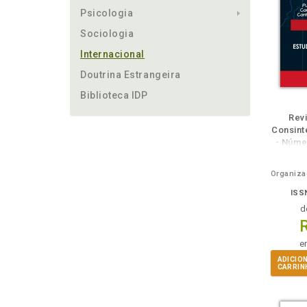
Psicologia
Sociologia
Internacional
Doutrina Estrangeira
Biblioteca IDP
m
lheie
Também
Também
Folheie
Também
També
F
Revi
Consinte
- Núme
ISS
d
e
ADICIO
CARRIN