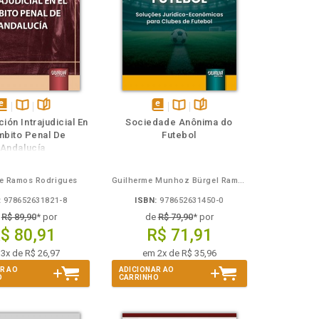
isponível
Disponível
páginas
disponível
Disponível
páginas
ión Intrajudicial En
Sociedade Anônima do
em
na
em
na
mbito Penal De
Futebol
Book
B.V.
eBook
B.V.
Andalucía
e Ramos Rodrigues
Guilherme Munhoz Bürgel Ramidoff
:
978652631821-8
ISBN:
978652631450-0
e
R$ 89,90
* por
de
R$ 79,90
* por
$ 80,91
R$ 71,91
3x de R$ 26,97
em 2x de R$ 35,96
R AO
ADICIONAR AO
O
CARRINHO