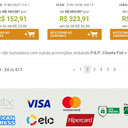
N:
978652631114-1
ISSN:
2183-6396-00019
ISBN
e
R$ 169,90
* por
de
R$ 359,90
* por
de
R$ 152,91
R$ 323,91
R
m 6x de R$ 25,49
em 6x de R$ 53,99
em 
NAR AO
ADICIONAR AO
ADICIONA
HO
CARRINHO
CARRINH
 não cumulativo com outras promoções, incluindo
P.A.P.
,
Cliente Fiel
e
«
1
2
3
4
5
6
…
3
-
24
de
617