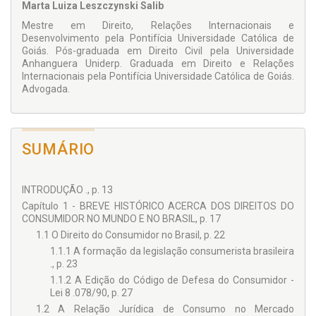
entanto, é possível a aplicação do Código de Defesa do
Marta Luiza Leszczynski Salib
Consumidor para dirimir essas contradições e obscuridades
Mestre em Direito, Relações Internacionais e
na legislação internacional.
Desenvolvimento pela Pontifícia Universidade Católica de
O desafio dessa obra é trazer reflexões que permitam
Goiás. Pós-graduada em Direito Civil pela Universidade
adequar a legislação interna brasileira aos desafios trazidos
Anhanguera Uniderp. Graduada em Direito e Relações
pela nova era do comércio eletrônico internacional, bem
Internacionais pela Pontifícia Universidade Católica de Goiás.
como recorrer a fontes do Direito Internacional Privado para
Advogada.
minimizar o impacto dessa lacuna legal.
SUMÁRIO
INTRODUÇÃO ., p. 13
Capítulo 1 - BREVE HISTÓRICO ACERCA DOS DIREITOS DO
CONSUMIDOR NO MUNDO E NO BRASIL, p. 17
1.1 O Direito do Consumidor no Brasil, p. 22
1.1.1 A formação da legislação consumerista brasileira
., p. 23
1.1.2 A Edição do Código de Defesa do Consumidor -
Lei 8 .078/90, p. 27
1.2 A Relação Jurídica de Consumo no Mercado