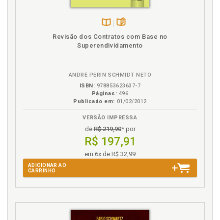
Formação da legislação consumerista brasileira ., p.
23
Disponível
páginas
Formação dos contratos eletrônicos internacionais
Revisão dos Contratos com Base no
na
de consumo, p. 78
Superendividamento
B.V.
Fornecedor internacional . Efetividade das sentenç
as brasileiras nas lides envolvendo consumidor
nacional e fornecedor internacional, p. 118
ANDRÉ PERIN SCHMIDT NETO
Fornecedor no âmbito internacional ., p. 40
ISBN:
978853623637-7
Páginas:
496
Fornecedor . Definição jurídica de fornecedor ., p. 39
Publicado em:
01/02/2012
Friedrich Carl Von Savigny . Cooperação internacio
VERSÃO IMPRESSA
nal à luz das teorias de Friedrich Carl Von Savigny e
de
R$ 219,90
* por
John Rawls, p. 129
R$ 197,91
H
em 6x de R$ 32,99
ADICIONAR AO
Histórico . Breve histórico acerca dos direitos do
CARRINHO
consumidor no mundo e no Brasil, p. 17
I