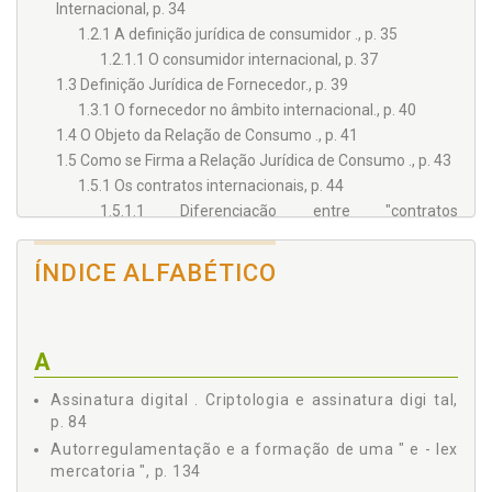
Internacional, p. 34
1.2.1 A definição jurídica de consumidor ., p. 35
1.2.1.1 O consumidor internacional, p. 37
1.3 Definição Jurídica de Fornecedor., p. 39
1.3.1 O fornecedor no âmbito internacional., p. 40
1.4 O Objeto da Relação de Consumo ., p. 41
1.5 Como se Firma a Relação Jurídica de Consumo ., p. 43
1.5.1 Os contratos internacionais, p. 44
1.5.1.1 Diferenciação entre "contratos
internacionais de co nsumo" e "contratos
internacionais de comércio" ., p. 48
ÍNDICE ALFABÉTICO
1.5.1.2 Características dos contratos internacionais
de consumo, p. 50
Capítulo 2 - O COMÉRCIO ELETRÔNICO INTERNACIONAL DE
CONSUMO, p. 55
A
2.1 Era da Informação e o Surgimento da Internet ., p. 55
2.2 O Comércio Eletrônico, p. 67
Assinatura digital . Criptologia e assinatura digi tal,
2.3 Contratos Eletrônicos ., p. 74
p. 84
2.3.1 O contrato eletrônico internacional de consumo .,
Autorregulamentação e a formação de uma " e - lex
p. 77
mercatoria ", p. 134
2.3.1.1 Formação dos contratos eletrônicos