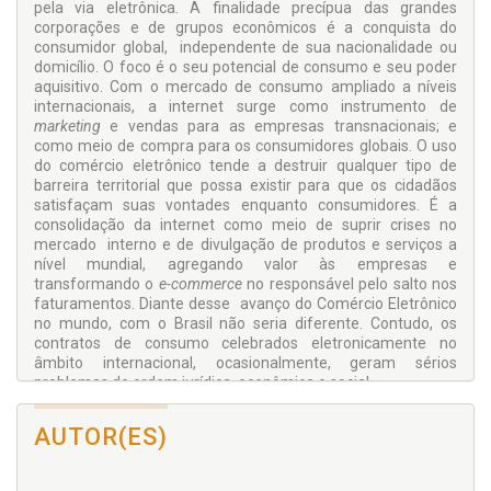
pela via eletrônica. A finalidade precípua das grandes
corporações e de grupos econômicos é a conquista do
consumidor global, independente de sua nacionalidade ou
domicílio. O foco é o seu potencial de consumo e seu poder
aquisitivo. Com o mercado de consumo ampliado a níveis
internacionais, a internet surge como instrumento de
marketing
e vendas para as empresas transnacionais; e
como meio de compra para os consumidores globais. O uso
do comércio eletrônico tende a destruir qualquer tipo de
barreira territorial que possa existir para que os cidadãos
satisfaçam suas vontades enquanto consumidores. É a
consolidação da internet como meio de suprir crises no
mercado interno e de divulgação de produtos e serviços a
nível mundial, agregando valor às empresas e
transformando o
e-commerce
no responsável pelo salto nos
faturamentos. Diante desse avanço do Comércio Eletrônico
no mundo, com o Brasil não seria diferente. Contudo, os
contratos de consumo celebrados eletronicamente no
âmbito internacional, ocasionalmente, geram sérios
problemas de ordem jurídica, econômica e social.
Como regular esse mercado a ponto de proteger o
AUTOR(ES)
consumidor, parte hipossuficiente da relação jurídica? Na
verdade, nem no mercado interno brasileiro a regulação do
comércio eletrônico existe de forma amplamente eficaz. No