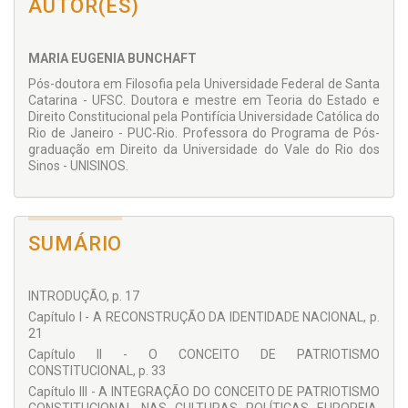
AUTOR(ES)
confere um tratamento diferenciado à questão ao associá-la
à trajetória da ideia nacionalista e às concepções atuais de
um patriotismo republicano.
MARIA EUGENIA BUNCHAFT
A transponibilidade para a realidade político-jurídica brasileira
Pós-doutora em Filosofia pela Universidade Federal de Santa
da concepção habermasiana de patriotismo constitucional
Catarina - UFSC. Doutora e mestre em Teoria do Estado e
pressupõe, a nosso ver, um processo educativo que
Direito Constitucional pela Pontifícia Universidade Católica do
aprofunde o reconhecimento, o respeito e a valorização da
Rio de Janeiro - PUC-Rio. Professora do Programa de Pós-
Constituição de 1988, de modo a suscitar a adesão da
graduação em Direito da Universidade do Vale do Rio dos
sociedade brasileira em torno dos valores propugnados pela
Sinos - UNISINOS.
Nova República. Esta obra, sem dúvida, poderá contribuir em
muito para o amadurecimento das reflexões nesse sentido.
Ana Lucia de Lyra Tavares
SUMÁRIO
Professora de Direito Constitucional Comparado do
Programa de Pós-Graduação do Departamento de
Direito da PUC-Rio
INTRODUÇÃO, p. 17
Capítulo I - A RECONSTRUÇÃO DA IDENTIDADE NACIONAL, p.
21
Capítulo II - O CONCEITO DE PATRIOTISMO
CONSTITUCIONAL, p. 33
Capítulo III - A INTEGRAÇÃO DO CONCEITO DE PATRIOTISMO