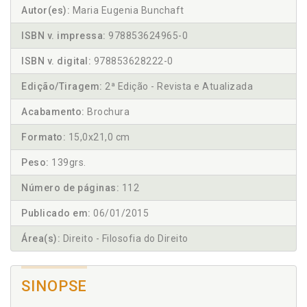
Autor(es):
Maria Eugenia Bunchaft
ISBN v. impressa:
978853624965-0
ISBN v. digital:
978853628222-0
Edição/Tiragem:
2ª Edição - Revista e Atualizada
Acabamento:
Brochura
Formato:
15,0x21,0 cm
Peso:
139grs.
Número de páginas:
112
Publicado em:
06/01/2015
Área(s):
Direito - Filosofia do Direito
SINOPSE