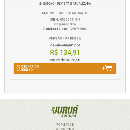
2ª EDIÇÃO - REVISTA E ATUALIZADA
B.V.
MAURO FONSECA ANDRADE
ISBN:
853621315-9
Páginas:
336
Publicado em:
12/07/2006
VERSÃO IMPRESSA
de
R$ 149,90
* por
R$ 134,91
em 5x de R$ 26,98
ADICIONAR AO
CARRINHO
FORMAS DE
PAGAMENTO