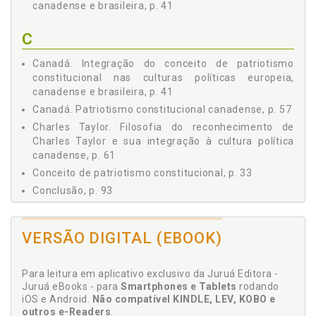
canadense e brasileira, p. 41
C
Canadá. Integração do conceito de patriotismo
constitucional nas culturas políticas europeia,
canadense e brasileira, p. 41
Canadá. Patriotismo constitucional canadense, p. 57
Charles Taylor. Filosofia do reconhecimento de
Charles Taylor e sua integração à cultura política
canadense, p. 61
Conceito de patriotismo constitucional, p. 33
Conclusão, p. 93
Constitucional. Patriotismo constitucional
canadense, p. 57
VERSÃO DIGITAL (EBOOK)
Constitucional. Patriotismo constitucional europeu,
p. 42
Cultura política canadense. Filosofia do
Para leitura em aplicativo exclusivo da Juruá Editora -
reconhecimento de Charles Taylor e sua integração
Juruá eBooks - para
Smartphones e Tablets
rodando
iOS e Android.
Não compatível KINDLE, LEV, KOBO e
à cultura política canadense, p. 61
outros e-Readers
.