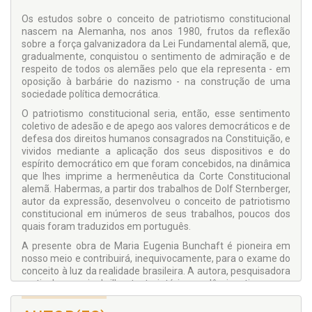
Os estudos sobre o conceito de patriotismo constitucional
nascem na Alemanha, nos anos 1980, frutos da reflexão
sobre a força galvanizadora da Lei Fundamental alemã, que,
gradualmente, conquistou o sentimento de admiração e de
respeito de todos os alemães pelo que ela representa - em
oposição à barbárie do nazismo - na construção de uma
sociedade política democrática.
O patriotismo constitucional seria, então, esse sentimento
coletivo de adesão e de apego aos valores democráticos e de
defesa dos direitos humanos consagrados na Constituição, e
vividos mediante a aplicação dos seus dispositivos e do
espírito democrático em que foram concebidos, na dinâmica
que lhes imprime a hermenêutica da Corte Constitucional
alemã. Habermas, a partir dos trabalhos de Dolf Sternberger,
autor da expressão, desenvolveu o conceito de patriotismo
constitucional em inúmeros de seus trabalhos, poucos dos
quais foram traduzidos em português.
A presente obra de Maria Eugenia Bunchaft é pioneira em
nosso meio e contribuirá, inequivocamente, para o exame do
conceito à luz da realidade brasileira. A autora, pesquisadora
meticulosa, cuja brilhante trajetória acadêmica tivemos o
privilégio de acompanhar, analisou o tema com rigor e
objetividade, respaldada nos textos de maior expressão. Ela