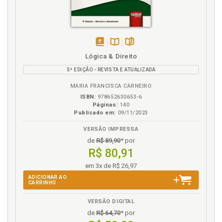
disponível
Disponível
páginas
Lógica & Direito
em
na
5ª EDIÇÃO - REVISTA E ATUALIZADA
eBook
B.V.
MARIA FRANCISCA CARNEIRO
ISBN:
978652630653-6
Páginas:
140
Publicado em:
09/11/2023
VERSÃO IMPRESSA
de
R$ 89,90
* por
R$ 80,91
em 3x de R$ 26,97
ADICIONAR AO
CARRINHO
VERSÃO DIGITAL
de
R$ 64,70
* por