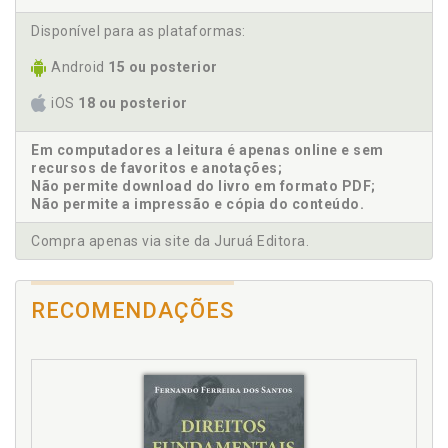
Cultura política europeia. Integração do conceito de
patriotismo constitucional nas culturas políticas
Disponível para as plataformas:
europeia, canadense e brasileira, p. 41
Android
15 ou posterior
E
iOS
18 ou posterior
Europa. Patriotismo constitucional europeu, p. 42
Em computadores a leitura é apenas online e sem
F
recursos de favoritos e anotações;
Não permite download do livro em formato PDF;
Não permite a impressão e cópia do conteúdo.
Filosofia do reconhecimento de Charles Taylor e sua
integração à cultura política canadense, p. 61
Compra apenas via site da Juruá Editora.
H
RECOMENDAÇÕES
Habermas. Patriotismo constitucional. Crítica
habermasiana, p. 64
I
Identidade nacional. Reconstrução da identidade
nacional, p. 21