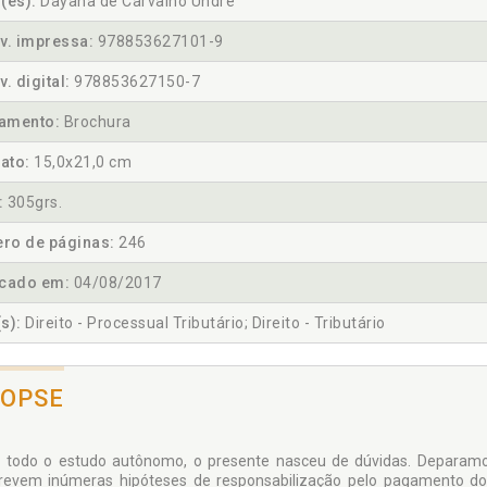
(es):
Dayana de Carvalho Uhdre
v. impressa:
978853627101-9
v. digital:
978853627150-7
amento:
Brochura
ato:
15,0x21,0 cm
:
305grs.
ro de páginas:
246
icado em:
04/08/2017
s):
Direito - Processual Tributário; Direito - Tributário
NOPSE
todo o estudo autônomo, o presente nasceu de dúvidas. Deparamo-
revem inúmeras hipóteses de responsabilização pelo pagamento d