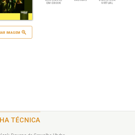
DISPONÍVEL
PÁGINAS
BIBLIOTECA
EM EBOOK
VIRTUAL
IAR IMAGEM
CHA TÉCNICA