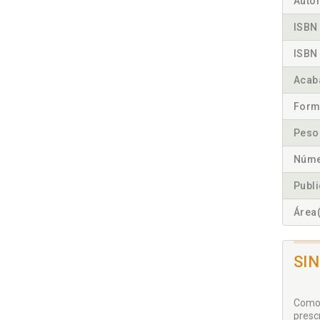
Autor
ISBN 
ISBN 
Acab
Form
Peso
Núme
Publ
Área(
SI
Como 
presc