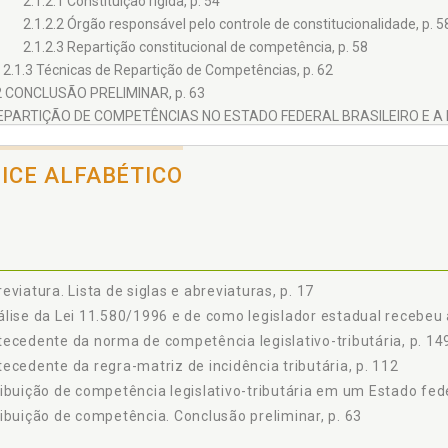
2.1.2.1 Constituição rígida, p. 54
2.1.2.2 Órgão responsável pelo controle de constitucionalidade, p. 5
2.1.2.3 Repartição constitucional de competência, p. 58
2.1.3 Técnicas de Repartição de Competências, p. 62
2 CONCLUSÃO PRELIMINAR, p. 63
REPARTIÇÃO DE COMPETÊNCIAS NO ESTADO FEDERAL BRASILEIRO E A 
1 TÉCNICA DE REPARTIÇÃO DE COMPETÊNCIA TRIBUTÁRIA ADOTADA PE
2 A FUNÇÃO DA LEI COMPLEMENTAR EM MATÉRIA TRIBUTÁRIA, p. 79
DICE ALFABÉTICO
3.2.1 Considerações Iniciais, p. 79
3.2.2 Lei Complementar Tributária no Contexto do Estado Federal B
Constitucionais, p. 88
 II - E ENTÃO, PODEM OS ESTADOS LEGISLAREM INAUGURALMENTE SO
OMANDO O "FIO DA MEADA", p. 99
eviatura. Lista de siglas e abreviaturas, p. 17
SPONSABILIDADE TRIBUTÁRIA. SOBRE O QUE ESPECIFICAMENTE ESTAM
lise da Lei 11.580/1996 e de como legislador estadual recebeu a 
1 INTRODUÇÃO, p. 103
ecedente da norma de competência legislativo-tributária, p. 14
2 NORMA JURÍDICA DE INCIDÊNCIA TRIBUTÁRIA. NOÇÕES GERAIS, p. 10
2.2.1 Antecedente da Regra-Matriz de Incidência Tributária, p. 112
ecedente da regra-matriz de incidência tributária, p. 112
2.2.1.1 Esclarecimentos preliminares. "Fato gerador" versus "hipóte
ibuição de competência legislativo-tributária em um Estado fed
2.2.1.2 Critério material, p. 117
ibuição de competência. Conclusão preliminar, p. 63
2.2.1.3 Critério espacial, p. 119