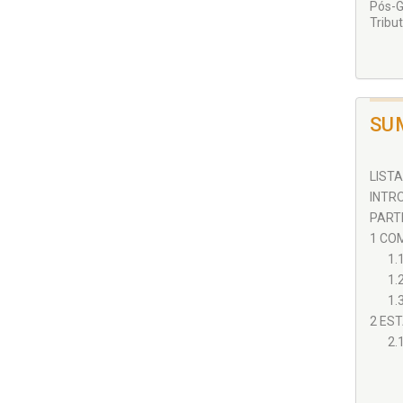
Pós-G
Tribut
SU
LISTA
INTRO
PARTE
1 COM
1.
1.
1.
2 EST
2.