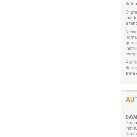
deter
O pre
insti
a tend
Nesse
norma
gerai
instr
compl
Por f
de re
trata
AU
DAYA
Procu
Insti
Direi