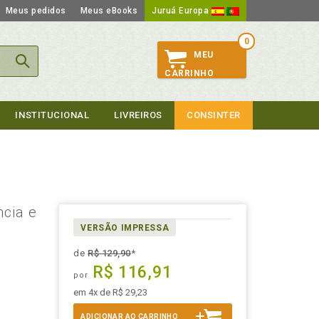
Meus pedidos
Meus eBooks
Juruá Europa
0
MEU
CARRINHO
INSTITUCIONAL
LIVREIROS
CONSINTER
ncia e
VERSÃO IMPRESSA
de
R$ 129,90
*
R$ 116,91
por
em 4x de R$ 29,23
ADICIONAR AO CARRINHO