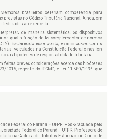
-Membros brasileiros deteriam competência para
s previstas no Código Tributário Nacional. Ainda, em
es federados ao exercê-la.
erpretar, de maneira sistemática, os dispositivos
ir-se qual a função da lei complementar de normas
 CTN). Esclarecido esse ponto, examinou-se, com o
iais, veiculados na Constituição Federal e nas leis
novas hipóteses de responsabilidade tributária.
am feitas breves considerações acerca das hipóteses
573/2015, regente do ITCMD, e Lei 11.580/1996, que
sidade Federal do Paraná – UFPR. Pós-Graduada pelo
 Universidade Federal do Paraná – UFPR. Professora de
nvidada na Cadeira de Tributos Estaduais no Curso de