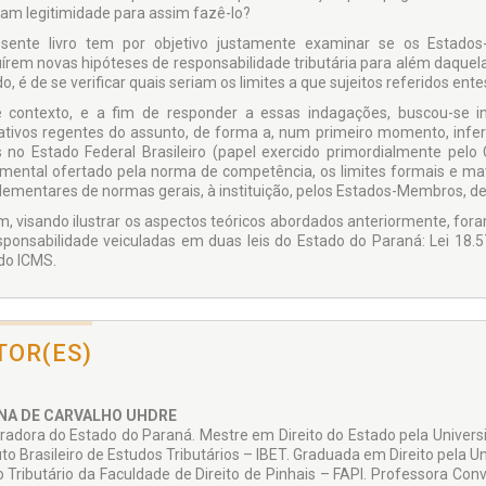
iam legitimidade para assim fazê-lo?
sente livro tem por objetivo justamente examinar se os Estados
tuírem novas hipóteses de responsabilidade tributária para além daquela
o, é de se verificar quais seriam os limites a que sujeitos referidos ent
 contexto, e a fim de responder a essas indagações, buscou-se int
tivos regentes do assunto, de forma a, num primeiro momento, infer
s no Estado Federal Brasileiro (papel exercido primordialmente pelo
umental ofertado pela norma de competência, os limites formais e mater
ementares de normas gerais, à instituição, pelos Estados-Membros, de 
im, visando ilustrar os aspectos teóricos abordados anteriormente, for
sponsabilidade veiculadas em duas leis do Estado do Paraná: Lei 18.
 do ICMS.
TOR(ES)
NA DE CARVALHO UHDRE
radora do Estado do Paraná. Mestre em Direito do Estado pela Univer
tuto Brasileiro de Estudos Tributários – IBET. Graduada em Direito pela
to Tributário da Faculdade de Direito de Pinhais – FAPI. Professora Co