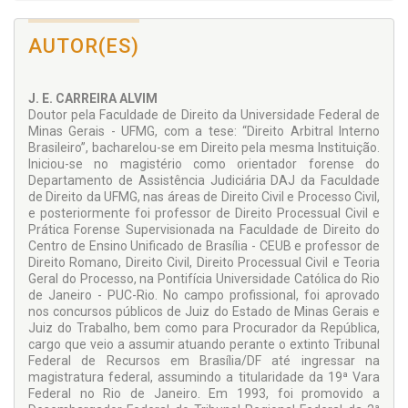
SEÇÃO II – DA CITAÇÃO DO DEVEDOR E DO ARRESTO
AUTOR(ES)
Arts. 827 ao 830
SEÇÃO III – DA PENHORA, DO DEPÓSITO E DA AVALIAÇÃO
SUBSEÇÃO I – DO OBJETO DA PENHORA
J. E. CARREIRA ALVIM
Arts. 831 ao 836
Doutor pela Faculdade de Direito da Universidade Federal de
Minas Gerais - UFMG, com a tese: “Direito Arbitral Interno
SUBSEÇÃO II – DA DOCUMENTAÇÃO DA PENHORA, DE SEU
Brasileiro”, bacharelou-se em Direito pela mesma Instituição.
REGISTRO E DO DEPÓSITO
Iniciou-se no magistério como orientador forense do
Arts. 837 ao 844
Departamento de As­sistência Judiciária DAJ da Faculdade
de Direito da UFMG, nas áreas de Direito Civil e Processo Civil,
SUBSEÇÃO III – DO LUGAR DE REALIZAÇÃO DA PENHORA
e posteriormente foi professor de Direito Processual Civil e
Arts. 845 e 846
Prática Forense Supervisionada na Faculdade de Direito do
Centro de Ensino Unificado de Brasília - CEUB e professor de
SUBSEÇÃO IV – DAS MODIFICAÇÕES DA PENHORA
Direito Romano, Direito Civil, Direito Processual Civil e Teoria
Arts. 847 ao 853
Geral do Processo, na Pontifícia Universidade Católica do Rio
SUBSEÇÃO V – DA PENHORA DE DINHEIRO EM DEPÓSITO
de Janeiro - PUC-Rio. No campo profissional, foi aprovado
OU EM APLICAÇÃO FINANCEIRA
nos concursos públicos de Juiz do Estado de Minas Ge­rais e
Art. 854
Juiz do Trabalho, bem como para Procurador da República,
cargo que veio a assumir atuando perante o extinto Tribunal
SUBSEÇÃO VI – DA PENHORA DE CRÉDITOS
Federal de Recursos em Brasília/DF até ingressar na
Arts. 855 ao 860
magistratura federal, as­sumindo a titularidade da 19ª Vara
SUBSEÇÃO VII – DA PENHORA DAS QUOTAS OU DAS
Federal no Rio de Janeiro. Em 1993, foi promovido a
AÇÕES DE SOCIEDADES PERSONIFICADAS