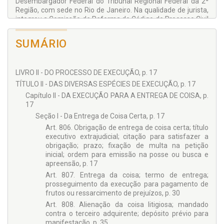
Desembargador Federal do Tribunal Regional Federal da 2ª
Art. 861
Região, com sede no Rio de Janeiro. Na qualidade de jurista,
integrou a Comissão de Reforma do Código de Pro­cesso Civil
SUBSEÇÃO VIII – DA PENHORA DE EMPRESA, DE OUTROS
de 1973, e, na de professor, profere palestras e ministra
ESTABELECIMENTOS E DE SEMOVENTES
cursos de curta duração pelo país, participando, inclusive, de
Arts. 862 ao 865
SUMÁRIO
bancas examinadoras em concursos públicos para ingresso
SUBSEÇÃO IX – DA PENHORA DE PERCENTUAL DE
no magistério superior, além de bancas de mestrado e
FATURAMENTO DE EMPRESA
doutorado. Professor de Direito Processual Civil da Faculdade
Art. 866
LIVRO II - DO PROCESSO DE EXECUÇÃO, p. 17
Nacional de Direito da UFRJ. O autor é, ainda, mem­bro
permanente do Instituto Brasileiro de Direito Processual -
TÍTULO II - DAS DIVERSAS ESPÉCIES DE EXECUÇÃO, p. 17
SUBSEÇÃO X – DA PENHORA DE FRUTOS E RENDIMENTOS
IBDP.
DE COISA MÓVEL OU IMÓVEL
Capítulo II - DA EXECUÇÃO PARA A ENTREGA DE COISA, p.
Arts. 867 ao 869
17
Seção I - Da Entrega de Coisa Certa, p. 17
SUBSEÇÃO XI – DA AVALIAÇÃO
Arts. 870 ao 875
Art. 806. Obrigação de entrega de coisa certa; título
executivo extrajudicial; citação para satisfazer a
obrigação; prazo; fixação de multa na petição
inicial; ordem para emissão na posse ou busca e
apreensão, p. 17
Art. 807. Entrega da coisa; termo de entrega;
prosseguimento da execução para pagamento de
frutos ou ressarcimento de prejuízos, p. 30
Art. 808. Alienação da coisa litigiosa; mandado
contra o terceiro adquirente; depósito prévio para
manifestação, p. 35