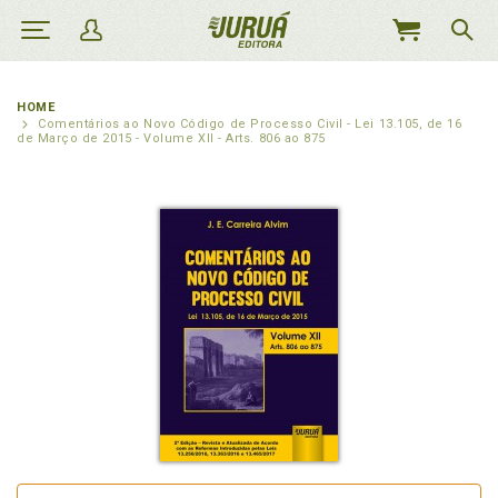
MEU
CARRINHO
HOME
Comentários ao Novo Código de Processo Civil - Lei 13.105, de 16
de Março de 2015 - Volume XII - Arts. 806 ao 875