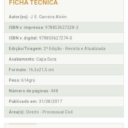
FICHA TÉCNICA
Autor(es):
J. E. Carreira Alvim
ISBN v. impressa:
978853627228-3
ISBN v. digital:
978853627274-0
Edição/Tiragem:
2ª Edição - Revista e Atualizada
Acabamento:
Capa Dura
Formato:
16,5x21,5 cm
Peso:
614grs.
Número de páginas:
448
Publicado em:
31/08/2017
Área(s):
Direito - Processual Civil