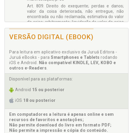
Art. 809. Direito do exequente; perdas e danos;
valor da coisa deteriorada, não entregue, não
encontrada ou não reclamada; estimativa do valor
da coisa; arbitramento; liquidação do valor da coisa
e dos prejuízos, p. 41
Art. 810. Benfeitorias indenizáveis pelo executado
VERSÃO DIGITAL (EBOOK)
ou terceiro; liquidação prévia obrigatória; apuração
de saldo, p. 48
Seção II - Da Entrega de Coisa Incerta, p. 53
Para leitura em aplicativo exclusivo da Juruá Editora -
Juruá eBooks - para
Smartphones e Tablets
rodando
Art. 811. Coisa determinada pelo gênero e
iOS e Android.
Não compatível KINDLE, LEV, KOBO e
quantidade; entrega individualizada, cabendo a
outros e-Readers
.
escolha ao executado; indicação na petição inicial,
cabendo a escolha ao exequente, p. 53
Disponível para as plataformas:
Art. 812. Impugnação da escolha pelas partes;
decisão de plano pelo juiz; perícia, se necessário, p.
Android
15 ou posterior
61
Art. 813. Aplicação no que couber da Seção I deste
iOS
18 ou posterior
Capítulo, p. 64
Capítulo III - DA EXECUÇÃO DAS OBRIGAÇÕES DE FAZER
Em computadores a leitura é apenas online e sem
OU DE NÃO FAZER, p. 67
recursos de favoritos e anotações;
Seção I - Disposições Comuns, p. 67
Não permite download do livro em formato PDF;
Art. 814. Execução de fazer ou de não fazer
Não permite a impressão e cópia do conteúdo.