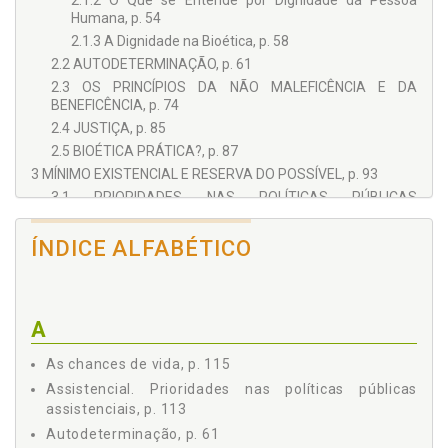
2.1.2 O Que se Entende por Dignidade da Pessoa
Humana, p. 54
2.1.3 A Dignidade na Bioética, p. 58
2.2 AUTODETERMINAÇÃO, p. 61
2.3 OS PRINCÍPIOS DA NÃO MALEFICÊNCIA E DA
BENEFICÊNCIA, p. 74
2.4 JUSTIÇA, p. 85
2.5 BIOÉTICA PRÁTICA?, p. 87
3 MÍNIMO EXISTENCIAL E RESERVA DO POSSÍVEL, p. 93
3.1 PRIORIDADES NAS POLÍTICAS PÚBLICAS
ASSISTENCIAIS, p. 113
3.1.1 Clientelismo e Patrimonialismo, p. 114
ÍNDICE ALFABÉTICO
3.1.2 Ordem de Chegada, p. 114
3.1.3 A Equidade, p. 115
3.1.4 As Chances de Vida, p. 115
A
3.1.5 Relação Custo-Benefício, p. 116
3.1.6 Haverá Prioridades?, p. 117
As chances de vida, p. 115
CONSIDERAÇÕES FINAIS, p. 123
Assistencial. Prioridades nas políticas públicas
REFERÊNCIAS, p. 125
assistenciais, p. 113
Autodeterminação, p. 61