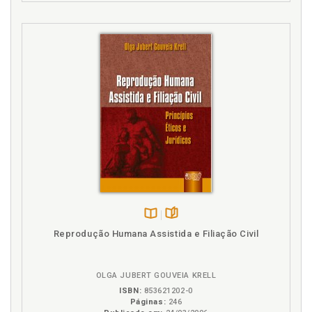
M
Maleficência. Princípios da não maleficência e da
beneficência, p. 74
Mínimo existencial e reserva do possível, p. 93
N
Não maleficência. Princípios da não maleficência e
da beneficência, p. 74
O
O que se entende por dignidade da pessoa humana,
p. 54
Disponível
páginas
Reprodução Humana Assistida e Filiação Civil
Ordem de chegada, p. 114
na
B.V.
P
OLGA JUBERT GOUVEIA KRELL
Patrimonialismo. Clientelismo e patrimonialismo, p.
ISBN:
853621202-0
Páginas:
246
114