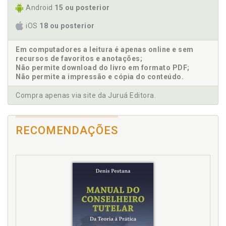
Android
15 ou posterior
D
iOS
18 ou posterior
Dignidade da pessoa humana, p. 50
Dignidade da pessoa humana. Evolução histórica, p.
Em computadores a leitura é apenas online e sem
52
recursos de favoritos e anotações;
Não permite download do livro em formato PDF;
Dignidade da pessoa humana. O que se entende por
Não permite a impressão e cópia do conteúdo.
dignidade da pessoa humana, p. 54
Dignidade na bioética, p. 58
Compra apenas via site da Juruá Editora.
Direitos sociais. Concretização dos direitos sociais,
p. 29
RECOMENDAÇÕES
Direitos sociais. Proteção constitucional dos direitos
sociais, p. 15
E
Equidade, p. 115
Estado social. Construção do Estado social, p. 15
Evolução histórica. Dignidade da pessoa humana, p.
52