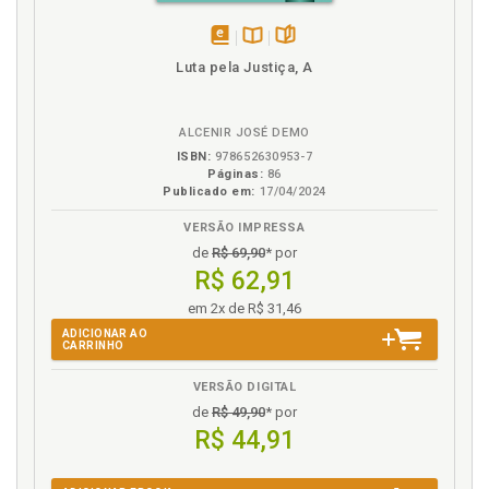
possível, p. 93
disponível
Disponível
páginas
V
Luta pela Justiça, A
em
na
eBook
B.V.
Vida. As chances de vida, p. 115
ALCENIR JOSÉ DEMO
ISBN:
978652630953-7
Páginas:
86
Publicado em:
17/04/2024
VERSÃO IMPRESSA
de
R$ 69,90
* por
R$ 62,91
em 2x de R$ 31,46
ADICIONAR AO
CARRINHO
VERSÃO DIGITAL
de
R$ 49,90
* por
R$ 44,91