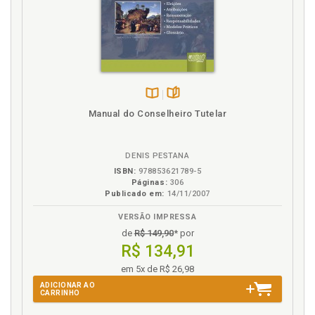
Existencial. Mínimo existencial e reserva do possível,
p. 93
H
Haverá prioridades?, p. 117
Histórica. Evolução histórica. Dignidade da pessoa
humana, p. 52
Disponível
páginas
Manual do Conselheiro Tutelar
na
Humana. Dignidade da pessoa humana, p. 50
B.V.
Humana. Evolução histórica. Dignidade da pessoa
humana, p. 52
DENIS PESTANA
Humana. O que se entende por dignidade da pessoa
ISBN:
978853621789-5
Páginas:
306
humana, p. 54
Publicado em:
14/11/2007
I
VERSÃO IMPRESSA
de
R$ 149,90
* por
Introdução, p. 13
R$ 134,91
em 5x de R$ 26,98
J
ADICIONAR AO
CARRINHO
Justiça, p. 85