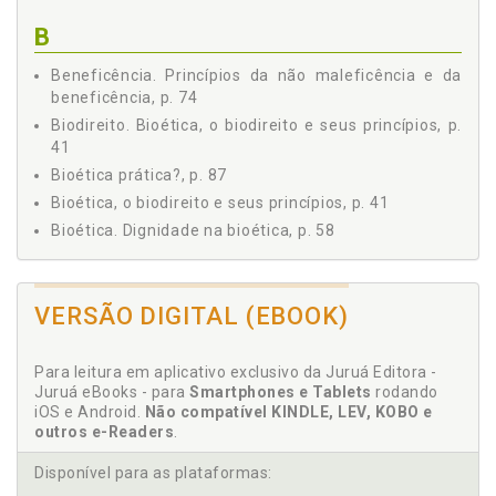
B
Beneficência. Princípios da não maleficência e da
beneficência, p. 74
Biodireito. Bioética, o biodireito e seus princípios, p.
41
Bioética prática?, p. 87
Bioética, o biodireito e seus princípios, p. 41
Bioética. Dignidade na bioética, p. 58
C
VERSÃO DIGITAL (EBOOK)
Clientelismo e patrimonialismo, p. 114
Concretização dos direitos sociais, p. 29
Para leitura em aplicativo exclusivo da Juruá Editora -
Considerações finais, p. 123
Juruá eBooks - para
Smartphones e Tablets
rodando
Constitucional. Proteção constitucional dos direitos
iOS e Android.
Não compatível KINDLE, LEV, KOBO e
sociais, p. 15
outros e-Readers
.
Construção do Estado social, p. 15
Disponível para as plataformas:
Custo-benefício. Relação custo-benefício, p. 116