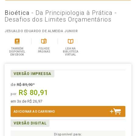
Bioética
- Da Principiologia à Prática -
Desafios dos Limites Orçamentários
JESUALDO EDUARDO DE ALMEIDA JUNIOR
TAMBÉM
FOLHEIE
LEIA NA
DISPONÍVEL
PÁGINAS
BIBLIOTECA
EM EBOOK
VIRTUAL
VERSÃO IMPRESSA
de
R$ 89,90
*
R$ 80,91
por
em 3x de R$ 26,97
ADICIONAR AO CARRINHO
VERSÃO DIGITAL
Disponível para: