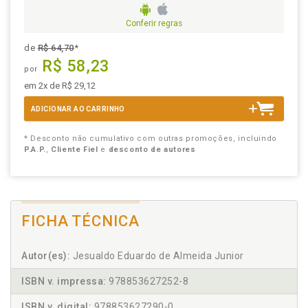
Conferir regras
de
R$ 64,70
*
R$ 58,23
por
em 2x de R$ 29,12
ADICIONAR AO CARRINHO
* Desconto não cumulativo com outras promoções, incluindo
P.A.P.
,
Cliente Fiel
e
desconto de autores
FICHA TÉCNICA
Autor(es):
Jesualdo Eduardo de Almeida Junior
ISBN v. impressa:
978853627252-8
ISBN v. digital:
978853627290-0