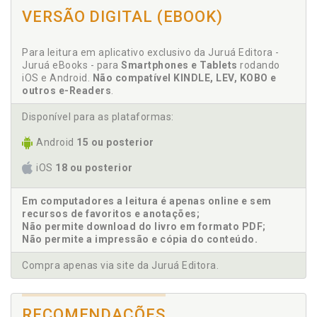
Cárcere. Sobrevivendo ao cárcere, breve análise
VERSÃO DIGITAL (EBOOK)
acerca dos direitos humanos e sua aplicação no
sistema prisional da atualidade. Maria Celeste
Cordeiro Leite dos Santos / Andreia Gomes da
Para leitura em aplicativo exclusivo da Juruá Editora -
Fonseca, p. 87
Juruá eBooks - para
Smartphones e Tablets
rodando
iOS e Android.
Não compatível KINDLE, LEV, KOBO e
Celeste Leite dos Santos. A tutela da dignidade e
outros e-Readers
.
liberdade sexual como mínimo vital inerente à
dignidade humana, p. 29
Disponível para as plataformas:
Crença. Liberdade religiosa - dinâmica e paradoxos.
Maria Celeste Cordeiro Leite dos Santos, p. 11
Android
15 ou posterior
iOS
18 ou posterior
D
Dados genéticos. Proteção de dados genéticos e o
Em computadores a leitura é apenas online e sem
recursos de favoritos e anotações;
direito à intimidade como direito fundamental da
Não permite download do livro em formato PDF;
dignidade humana. Lucia Pereira Valente Lombardi /
Não permite a impressão e cópia do conteúdo.
Maria Celeste Cordeiro Leite dos Santos, p. 53
Declaração dos Direitos Humanos. A tolerância à luz
Compra apenas via site da Juruá Editora.
da Declaração dos Direitos Humanos. Maria Celeste
Cordeiro Leite dos Santos / Diego Dall’agnol Maia, p.
71
RECOMENDAÇÕES