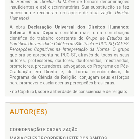
do Homem
ou
Direitos da Mulher
se tornam denominações
insuficientes e até discriminatórias. Sua substituição se fez
necessária e receberam um aporte de atualização:
Direitos
Humanos!
A obra
Declaração Universal dos Direitos Humanos:
Setenta Anos Depois
constitui mais uma contribuição
científica do trabalho constante do
Grupo de Estudos da
Pontifícia Universidade Católica de São Paulo – PUC-SP, CAPES:
Percepções Cognitivas na Interpretação da Norma.
O grupo
que ora se apresenta na PUC-SP, através de todos os seus
autores, professores, doutores, doutorandos, mestrandos,
promotores, procuradores, advogados, do Programa de Pós-
Graduação em Direito e, de forma interdisciplinar, do
Programa de Ciência da Religião, conjugam seus esforços
para promover e esclarecer as percepções brasileiras:
• no Capítulo I, sobre a liberdade de consciência e de religião;
• no Capítulo II, sobre a tutela da liberdade e dignidade sexual
como mínimo vital à dignidade da pessoa humana;
AUTOR(ES)
• no Capítulo III, sobre a proteção de dados genéticos e o
direito à intimidade como fundamento da dignidade humana;
• no Capítulo IV, sobre a tolerância à luz da Declaração dos
COORDENAÇÃO E ORGANIZAÇÃO
Direitos Humanos;
MARIA CELESTE CORDEIRO LEITE DOS SANTOS