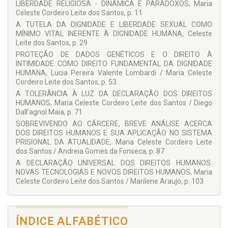
LIBERDADE RELIGIOSA - DINÂMICA E PARADOXOS, Maria
MARILENE ARAUJO
Celeste Cordeiro Leite dos Santos, p. 11
Doutoranda em Filosofia do Direito, Mestra em Direito das
Relações Sociais e Especialista em Direito Administrativo
A TUTELA DA DIGNIDADE E LIBERDADE SEXUAL COMO
pela Pontifícia Universidade Católica de São Paulo – PUC-SP.
MÍNIMO VITAL INERENTE À DIGNIDADE HUMANA, Celeste
Especialista em Processo Civil pela Escola Superior da
Leite dos Santos, p. 29
Procuradoria Geral do Estado de São Paulo. Advogada.
PROTEÇÃO DE DADOS GENÉTICOS E O DIREITO À
Membro do Instituto Brasileiro de Direito Constitucional –
INTIMIDADE COMO DIREITO FUNDAMENTAL DA DIGNIDADE
IBDC. Membro do Grupo de Pesquisas em Direito:
Percepções
HUMANA, Lucia Pereira Valente Lombardi / Maria Celeste
Cognitivas na Interpretação da Norma
, da PUC-SP, credenciado
Cordeiro Leite dos Santos, p. 53
pelo CNPQ.
A TOLERÂNCIA À LUZ DA DECLARAÇÃO DOS DIREITOS
COLABORADORES
HUMANOS, Maria Celeste Cordeiro Leite dos Santos / Diego
Dall’agnol Maia, p. 71
Andreia Gomes da Fonseca
SOBREVIVENDO AO CÁRCERE, BREVE ANÁLISE ACERCA
Celeste Leite dos Santos
DOS DIREITOS HUMANOS E SUA APLICAÇÃO NO SISTEMA
PRISIONAL DA ATUALIDADE, Maria Celeste Cordeiro Leite
Diego Dall’agnol Maia
dos Santos / Andreia Gomes da Fonseca, p. 87
Lucia Pereira Valente Lombardi
A DECLARAÇÃO UNIVERSAL DOS DIREITOS HUMANOS:
NOVAS TECNOLOGIAS E NOVOS DIREITOS HUMANOS, Maria
Maria Celeste Cordeiro Leite dos Santos
Celeste Cordeiro Leite dos Santos / Marilene Araujo, p. 103
Marilene Araujo
ÍNDICE ALFABÉTICO