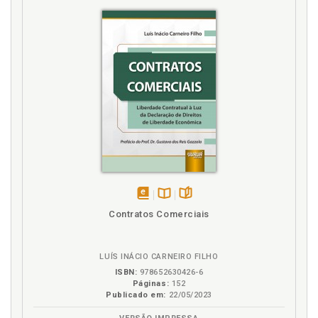
Tecnologia. A Declaração Universal dos Direitos
Humanos: novas tecnologias e novos direitos
humanos. Maria Celeste Cordeiro Leite dos Santos /
Marilene Araujo, p. 103
Tolerância à luz da Declaração dos Direitos
Humanos. Maria Celeste Cordeiro Leite dos Santos /
Diego Dall’agnol Maia, p. 71
Tutela da dignidade e liberdade sexual como mínimo
vital inerente à dignidade humana. Celeste Leite dos
Santos, p. 29
disponível
Disponível
páginas
Contratos Comerciais
em
na
eBook
B.V.
LUÍS INÁCIO CARNEIRO FILHO
ISBN:
978652630426-6
Páginas:
152
Publicado em:
22/05/2023