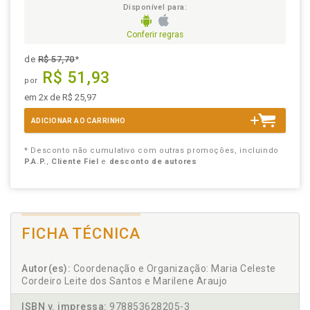
Disponível para:
Conferir regras
de
R$ 57,70
*
R$ 51,93
por
em 2x de R$ 25,97
ADICIONAR AO CARRINHO
* Desconto não cumulativo com outras promoções, incluindo
P.A.P.
,
Cliente Fiel
e
desconto de autores
FICHA TÉCNICA
Autor(es):
Coordenação e Organização: Maria Celeste
Cordeiro Leite dos Santos e Marilene Araujo
ISBN v. impressa:
978853628205-3