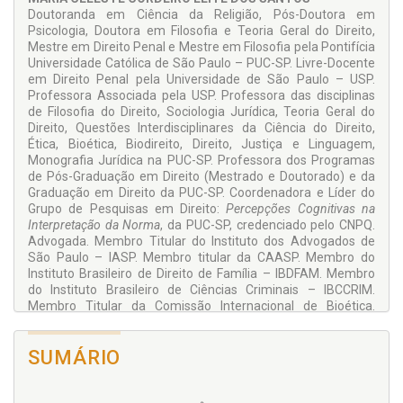
• no Capítulo V, sobre a sobrevivência ao cárcere, breve
Doutoranda em Ciência da Religião, Pós-Doutora em
análise dos Direitos Humanos e sua aplicação no sistema
Psicologia, Doutora em Filosofia e Teoria Geral do Direito,
prisional da atualidade;
Mestre em Direito Penal e Mestre em Filosofia pela Pontifícia
Universidade Católica de São Paulo – PUC-SP. Livre-Docente
• no Capítulo VI, sobre as novas tecnologias e novos Direitos
em Direito Penal pela Universidade de São Paulo – USP.
Humanos.
Professora Associada pela USP. Professora das disciplinas
Os textos reunidos neste volume, longe de se reduzirem a
de Filosofia do Direito, Sociologia Jurídica, Teoria Geral do
escritos circunstanciais, permitem exprimir a antiga
Direito, Questões Interdisciplinares da Ciência do Direito,
preocupação no ensino filosófico da disciplina jurídica de
Ética, Bioética, Biodireito, Direito, Justiça e Linguagem,
levantar questões históricas fundantes, comparando-as com
Monografia Jurídica na PUC-SP. Professora dos Programas
as polêmicas e políticas públicas, trazidas pelos múltiplos
de Pós-Graduação em Direito (Mestrado e Doutorado) e da
altares da modernidade recente.
Graduação em Direito da PUC-SP. Coordenadora e Líder do
Grupo de Pesquisas em Direito:
Percepções Cognitivas na
Texto extraído e adaptado da apresentação contida nesta
Interpretação da Norma
, da PUC-SP, credenciado pelo CNPQ.
obra, de autoria da Dra. Maria Celeste Cordeiro Leite dos
Advogada. Membro Titular do Instituto dos Advogados de
Santos, Professora Livre-Docente em Direito Penal –
São Paulo – IASP. Membro titular da CAASP. Membro do
USP; Professora Doutora em Filosofia do Direito – PUC-
Instituto Brasileiro de Direito de Família – IBDFAM. Mem­bro
SP; Doutoranda em Ciência da Religião – PUC-SP; Líder
do Instituto Brasileiro de Ciências Criminais – IBCCRIM.
do Grupo de Pesquisa
Percepções Cognitivas na
Membro Titular da Comissão Internacional de Bioética.
Interpretação da Norma.
Membro Titular da Associação Internacional de Direito Penal
(Paris, França). Membro do Instituto Internacional de Filosofia
SUMÁRIO
do Direito. Membro Fundadora da Comissão de Bioética e
Biodireito da OAB/SP. Membro Fundadora da Comissão de
Bioética no Conselho Federal da OAB/Brasil.