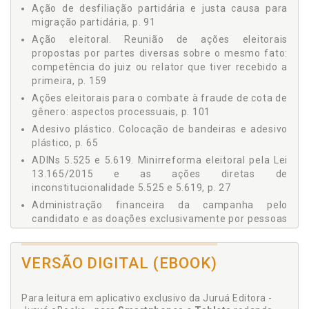
Conversão da Fundação ou Instituto de Direito Privado
Ação de desfiliação partidária e justa causa para
Criado por Partido (Alteração na Lei 9.096/1995), p. 43
migração partidária, p. 91
1.6.3 Lapso Temporal Necessário ao Registro do
Ação eleitoral. Reunião de ações eleitorais
Estatuto Partidário no TSE: Diminuição do Prazo
propostas por partes diversas sobre o mesmo fato:
(Alteração na Lei 9.504/1997), p. 44
competência do juiz ou relator que tiver recebido a
1.6.4 Diminuição do Prazo para o Domicílio Eleitoral e
primeira, p. 159
Deferimento da Filiação Partidária, p. 44
Ações eleitorais para o combate à fraude de cota de
1.6.5 Do Parcelamento das Multas, p. 46
gênero: aspectos processuais, p. 101
1.6.6 Candidaturas Avulsas, p. 50
Adesivo plástico. Colocação de bandeiras e adesivo
1.6.7 Da Proibição da Propaganda Política Paga no
plástico, p. 65
Rádio e na Televisão, p. 52
1.6.8 Da Compensação Fiscal às Emissoras de Rádio e
ADINs 5.525 e 5.619. Minirreforma eleitoral pela Lei
Televisão, p. 53
13.165/2015 e as ações diretas de
1.6.9 Do Registro dos Estatutos do Partido no TSE:
inconstitucionalidade 5.525 e 5.619, p. 27
Redução do Prazo, p. 54
Administração financeira da campanha pelo
1.6.10 Crowdfunding ou Financiamento Coletivo ou
candidato e as doações exclusivamente por pessoas
"Vaquinha na Internet", p. 54
físicas, p. 125
1.6.10.1 Das regras estabelecidas para o
Advogado. Intimação dos advogados dos
crowdfunding, p. 56
VERSÃO DIGITAL (EBOOK)
candidatos, partidos ou coligações nos Tribunais
1.6.10.2 Não configuração de propaganda
Regionais Eleitorais: via página do tribunal na
antecipada, p. 60
internet, p. 158
Para leitura em aplicativo exclusivo da Juruá Editora -
1.6.11 Impulsionamento ou Patrocínio de Conteúdos, p.
Agente público. Realização de despesas com