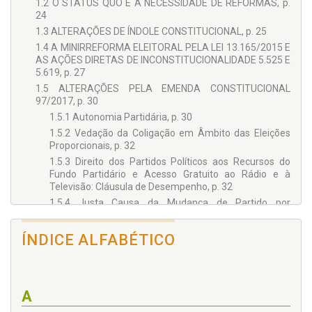
1.2 O STATUS QUO E A NECESSIDADE DE REFORMAS, p.
24
1.3 ALTERAÇÕES DE ÍNDOLE CONSTITUCIONAL, p. 25
1.4 A MINIRREFORMA ELEITORAL PELA LEI 13.165/2015 E
AS AÇÕES DIRETAS DE INCONSTITUCIONALIDADE 5.525 E
5.619, p. 27
1.5 ALTERAÇÕES PELA EMENDA CONSTITUCIONAL
97/2017, p. 30
1.5.1 Autonomia Partidária, p. 30
1.5.2 Vedação da Coligação em Âmbito das Eleições
Proporcionais, p. 32
1.5.3 Direito dos Partidos Políticos aos Recursos do
Fundo Partidário e Acesso Gratuito ao Rádio e à
Televisão: Cláusula de Desempenho, p. 32
1.5.4 Justa Causa da Mudança de Partido por
Candidato Eleito por Partido que Não Atendeu aos
Requisitos, p. 34
ÍNDICE ALFABÉTICO
1.6 ALTERAÇÕES DE ÍNDOLE INFRACONSTITUCIONAL:
LEIS 13.487/2017 E 13.488/2017, p. 36
1.6.1 Do Fundo Especial de Financiamento de
Campanha (FEFC), p. 36
A
1.6.2 Regulamentação da Criação, Extinção ou