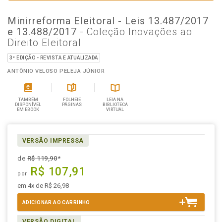
Minirreforma Eleitoral - Leis 13.487/2017
e 13.488/2017
- Coleção Inovações ao
Direito Eleitoral
3ª EDIÇÃO - REVISTA E ATUALIZADA
ANTÔNIO VELOSO PELEJA JÚNIOR
TAMBÉM
FOLHEIE
LEIA NA
DISPONÍVEL
PÁGINAS
BIBLIOTECA
EM EBOOK
VIRTUAL
VERSÃO IMPRESSA
de
R$ 119,90
*
R$ 107,91
por
em 4x de R$ 26,98
ADICIONAR AO CARRINHO
VERSÃO DIGITAL