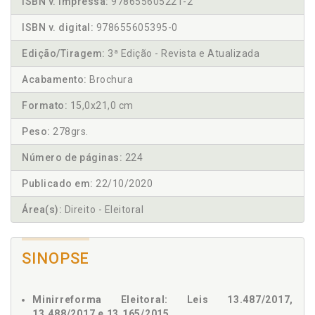
ISBN v. impressa:
978655605221-2
ISBN v. digital:
978655605395-0
Edição/Tiragem:
3ª Edição - Revista e Atualizada
Acabamento:
Brochura
Formato:
15,0x21,0 cm
Peso:
278grs.
Número de páginas:
224
Publicado em:
22/10/2020
Área(s):
Direito - Eleitoral
SINOPSE
Minirreforma Eleitoral: Leis 13.487/2017,
13.488/2017 e 13.165/2015