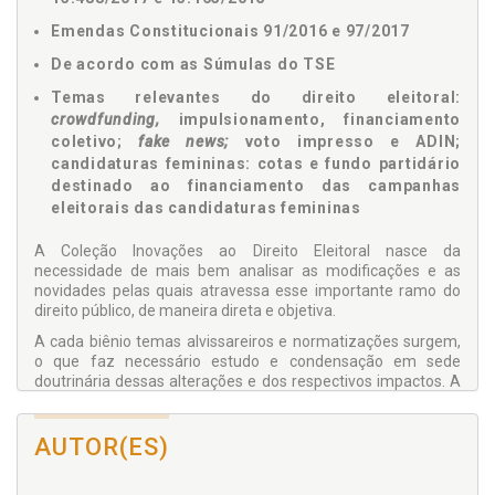
Emendas Constitucionais 91/2016 e 97/2017
De acordo com as Súmulas do TSE
Temas relevantes do direito eleitoral:
crowdfunding,
impulsionamento, financiamento
coletivo;
fake news;
voto impresso e ADIN;
candidaturas femininas: cotas e fundo partidário
destinado ao financiamento das campanhas
eleitorais das candidaturas femininas
A Coleção Inovações ao Direito Eleitoral nasce da
necessidade de mais bem analisar as modificações e as
novidades pelas quais atravessa esse importante ramo do
direito público, de maneira direta e objetiva.
A cada biênio temas alvissareiros e normatizações surgem,
o que faz necessário estudo e condensação em sede
doutrinária dessas alterações e dos respectivos impactos. A
secção dos temas em volumes visa facilitar a leitura,
uniformizá-los e tornar os assuntos mais palatáveis.
AUTOR(ES)
O presente volume aborda temas centrais no direito eleitoral
como
crowdfunding, impulsionamento,
financiamento
coletivo,
fake news,
voto impresso e ADIN, fundo especial de