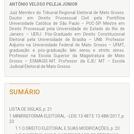
ANTÔNIO VELOSO PELEJA JÚNIOR
financiamento de campanha, domicílio eleitoral, ação de
desfiliação partidária e justa causa, candidaturas femininas:
Juiz Membro do Tribunal Regional Eleitoral de Mato Grosso.
cotas e fundo partidário destinado ao financiamento das
Doutor em Direito Processual Civil pela Pontifícia
campanhas eleitorais, candidaturas avulsas, dentre outros.
Universidade Católica de São Paulo – PUC-SP. Mestre em
Direito Processual pela Universidade do Estado do Rio de
Ao mesmo tempo, faz-se análise das alterações eleitorais
Janeiro – UERJ. Pós-Graduado em Direito Constitucional
procedidas pelas Leis 13.487/2017, 13.488/2017 e
Eleitoral pela Universidade de Brasília – UNB. Professor
13.165/2015, que alteraram alguns importantes temas de
Adjunto na Universidade Federal de Mato Grosso – UFMT,
nosso “sistema” normativo eleitoral – compreendido como a
graduação e pós-graduação
lato sensu
e
stricto sensu.
própria Constituição Federal, Código Eleitoral, Lei das
Professor na Escola Superior da Magistratura de Mato
Eleições, Lei dos Partidos Políticos e Lei das Inelegibilidades.
Grosso – ESMAGIS-MT. Professor da EJE/ MT – Escola
A finalidade da obra é manter a atualização do
Judicial Eleitoral de Mato Grosso.
conhecimento e facilitar o diálogo com o leitor, para que
tenha um conhecimento balizado e apto à compreensão do
fenômeno eleitoral.
SUMÁRIO
LISTA DE SIGLAS, p. 21
1 MINIRREFORMA ELEITORAL - LEIS 13.487 E 13.488/2017, p.
23
1.1 O DIREITO ELEITORAL E SUAS MODIFICAÇÕES, p. 23