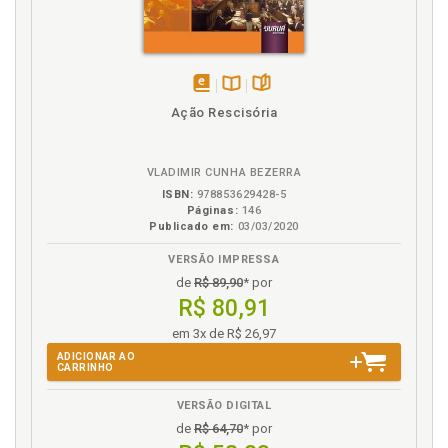
disponível
Disponível
páginas
Ação Rescisória
em
na
eBook
B.V.
VLADIMIR CUNHA BEZERRA
ISBN:
978853629428-5
Páginas:
146
Publicado em:
03/03/2020
VERSÃO IMPRESSA
de
R$ 89,90
* por
R$ 80,91
em 3x de R$ 26,97
ADICIONAR AO
CARRINHO
VERSÃO DIGITAL
de
R$ 64,70
* por