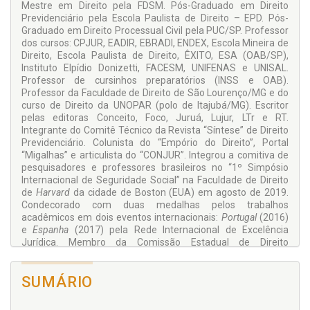
Mestre em Direito pela FDSM. Pós-Graduado em Direito
como em gozo de prestações equivocadas e defasadas.
Previdenciário pela Escola Paulista de Direito – EPD. Pós-
Esse é o desafio, o alvo e a proposta ao traçar uma
Graduado em Direito Processual Civil pela PUC/SP. Professor
interpretação sistêmica e sobretudo social da regra da
dos cursos: CPJUR, EADIR, EBRADI, ENDEX, Escola Mineira de
contrapartida também na relação de proteção, por extensão
Direito, Escola Paulista de Direito, ÊXITO, ESA (OAB/SP),
e justificada na força normativa da Constituição, matriz
Instituto Elpídio Donizetti, FACESM, UNIFENAS e UNISAL.
fundante das aspirações de um povo.
Professor de cursinhos preparatórios (INSS e OAB).
Professor da Faculdade de Direito de São Lourenço/MG e do
curso de Direito da UNOPAR (polo de Itajubá/MG). Escritor
pelas editoras Conceito, Foco, Juruá, Lujur, LTr e RT.
Integrante do Comitê Técnico da Revista “Síntese” de Direito
Previdenciário. Colunista do “Empório do Direito”, Portal
“Migalhas” e articulista do “CONJUR”. Integrou a comitiva de
pesquisadores e professores brasileiros no “1º Simpósio
Internacional de Seguridade Social” na Faculdade de Direito
de
Harvard
da cidade de Boston (EUA) em agosto de 2019.
Condecorado com duas medalhas pelos trabalhos
acadêmicos em dois eventos internacionais:
Portugal
(2016)
e
Espanha
(2017) pela Rede Internacional de Excelência
Jurídica. Membro da Comissão Estadual de Direito
Previdenciário da OAB/ MG. Conselheiro da 23ª Subseção da
OAB/ MG. Advogado em Minas Gerais.
SUMÁRIO