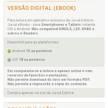
I
VERSÃO DIGITAL (EBOOK)
Introdução, p. 15
Para leitura em aplicativo exclusivo da Juruá Editora -
J
Juruá eBooks - para
Smartphones e Tablets
rodando
iOS e Android.
Não compatível KINDLE, LEV, KOBO e
Jurisdição constitucional. Papel, p. 110
outros e-Readers
.
N
Disponível para as plataformas:
Norma. Texto, norma e os sentidos jurídicos, p. 73
Android
15 ou posterior
iOS
18 ou posterior
P
Pacto previdenciário protetivo. Regra da
Em computadores a leitura é apenas online e sem
contrapartida no pacto previdenciário protetivo, p.
recursos de favoritos e anotações;
Não permite download do livro em formato PDF;
104
Não permite a impressão e cópia do conteúdo.
Papel da jurisdição constitucional, p. 110
Previdência social e seguridade, p. 35
Compra apenas via site da Juruá Editora.
Previdenciário. Desproteção previdenciária e a
neutralização da cobertura protetiva, p. 101