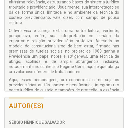
altíssima relevância, estruturando bases do sistema jurídico
tributário e previdenciário. Usualmente, sua interpretação se
dá de forma única, limitada e no ambiente da técnica do
custeio previdenciário, vale dizer, com campo de pouso
restrito.
O livro visa e almeja exibir uma outra leitura, vertente,
perspectiva, enfim, sua interpretação no cenário da
importante relação previdenciária protetiva. Aderindo ao
modelo do constitucionalismo do bem-estar, firmado nas
premissas de tutelas sociais, no projeto de 1988 ganha a
Previdência um papel nobre e
sui generis
, uma técnica de
abrigo, acolhida e de ampla abrangência inclusiva,
notadamente no conhecido Regime Geral, aquele que abriga
um volumoso número de trabalhadores.
Aqui, esses personagens, ora conhecidos como sujeitos
previdenciários ou tão somente beneficiários, integram um
pacto jurídico de custeio e também de proteção, a essência
da técnica previdenciária. Nesse ambiente está o objeto
central do estudo que ora se apresenta, ou seja, ampliar a
AUTOR(ES)
leitura da regra da contrapartida também e de igual ênfase
no ambiente da relação de proteção, para aprimorar,
aperfeiçoar e ampliar o sistema de proteção. É que
habitualmente, apesar de filiados, segurados e em plena
SÉRGIO HENRIQUE SALVADOR
atividade laborativa se veem distantes do sistema, bem