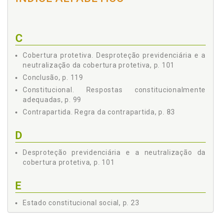
4.2 A REGRA DA CONTRAPARTIDA NO PACTO
PREVIDENCIÁRIO PROTETIVO, p. 104
4.3 O PAPEL DA JURISDIÇÃO CONSTITUCIONAL, p. 110
CONCLUSÃO, p. 119
C
REFERÊNCIAS, p. 123
Cobertura protetiva. Desproteção previdenciária e a
neutralização da cobertura protetiva, p. 101
Conclusão, p. 119
Constitucional. Respostas constitucionalmente
adequadas, p. 99
Contrapartida. Regra da contrapartida, p. 83
D
Desproteção previdenciária e a neutralização da
cobertura protetiva, p. 101
E
Estado constitucional social, p. 23