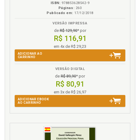
ISBN:
978853628542-9
Relações jurídicas previdenciárias, p. 46
Páginas:
260
Respostas constitucionalmente adequadas, p. 99
Publicado em:
17/12/2018
VERSÃO IMPRESSA
S
de
R$ 129,90
* por
R$ 116,91
Seguridade e previdência social, p. 35
Seguridade social. Princípios, p. 61
em 4x de R$ 29,23
Seguridade social. Princípios específicos, p. 63
ADICIONAR AO
CARRINHO
Seguridade social. Sistema, p. 19
VERSÃO DIGITAL
Sentidos jurídicos. Texto, norma e os sentidos
jurídicos, p. 73
de
R$ 89,90
* por
R$ 80,91
Sistema de seguridade social, p. 19
em 3x de R$ 26,97
T
ADICIONAR EBOOK
AO CARRINHO
Texto, norma e os sentidos jurídicos, p. 73