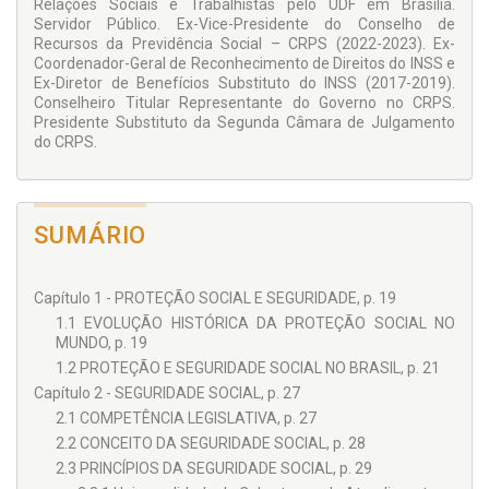
Relações Sociais e Trabalhistas pelo UDF em Brasília.
informações essenciais e dicas práticas sobre o RGPS,
Servidor Público. Ex-Vice-Presidente do Conselho de
tratando, inclusive, do CRPS, sua estrutura, seus recursos e
Recursos da Previdência Social – CRPS (2022-2023). Ex-
seus incidentes.
Coordenador-Geral de Reconhecimento de Direitos do INSS e
Também, os crimes previdenciários merecem nossa
Ex-Diretor de Benefícios Substituto do INSS (2017-2019).
atenção, especialmente para provas de concursos e atuação
Conselheiro Titular Representante do Governo no CRPS.
profissional.
Presidente Substituto da Segunda Câmara de Julgamento
do CRPS.
Ainda, vamos traçar as linhas fundamentais dos regimes
próprios e da previdência complementar, de modo a
contemplar a estrutura do sistema brasileiro de previdência.
A partir de um maior detalhamento de alguns pontos, a
SUMÁRIO
exemplo dos benefícios previdenciários, até a configuração
de uma visão sistêmica da Previdência Social, nosso Manual
Básico de Direito Previdenciário (MBPREV) demonstra que é
possível percorrer o caminho previdenciário de forma
Capítulo 1 - PROTEÇÃO SOCIAL E SEGURIDADE, p. 19
eficiente e objetiva, sem perder a atenção pelos principais
1.1 EVOLUÇÃO HISTÓRICA DA PROTEÇÃO SOCIAL NO
desafios com os quais nossa matéria se depara: a efetiva
MUNDO, p. 19
compreensão dos fundamentos constitucionais, seu
1.2 PROTEÇÃO E SEGURIDADE SOCIAL NO BRASIL, p. 21
desenvolvimento e defesas constantes, bem como a
Capítulo 2 - SEGURIDADE SOCIAL, p. 27
modificação desenfreada das normas protetivas, o que,
muitas vezes, pode representar tentativas de retrocessos ou
2.1 COMPETÊNCIA LEGISLATIVA, p. 27
deturpações. Diante de um estudo comprometido e
2.2 CONCEITO DA SEGURIDADE SOCIAL, p. 28
sistemático, aprendemos a lutar pela consolidação do ensino
2.3 PRINCÍPIOS DA SEGURIDADE SOCIAL, p. 29
e das práticas previdenciárias voltadas para a solidificação