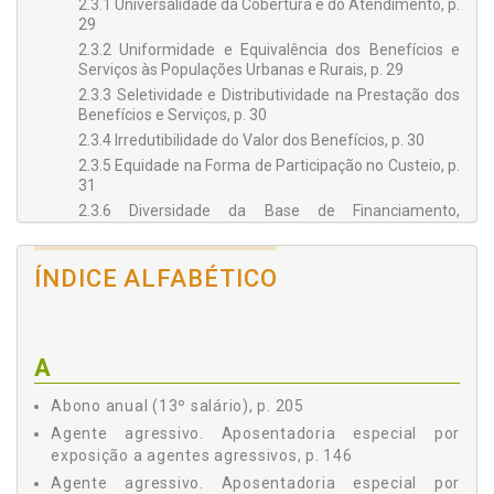
2.3.1 Universalidade da Cobertura e do Atendimento, p.
do nosso Estado Democrático de Direito, de suas instituições
29
e da solidariedade entre nós.
2.3.2 Uniformidade e Equivalência dos Benefícios e
Serviços às Populações Urbanas e Rurais, p. 29
2.3.3 Seletividade e Distributividade na Prestação dos
Benefícios e Serviços, p. 30
2.3.4 Irredutibilidade do Valor dos Benefícios, p. 30
2.3.5 Equidade na Forma de Participação no Custeio, p.
31
2.3.6 Diversidade da Base de Financiamento,
Identificando-se, em Rubricas Contábeis Específicas
para Cada Área, as Receitas e as Despesas Vinculadas
a Ações de Saúde, Previdência e Assistência Social,
ÍNDICE ALFABÉTICO
Preservado o Caráter Contributivo da Previdência
Social, p. 31
2.3.7 Caráter Democrático e Descentralizado da
Administração, Mediante Gestão Quadripartite, com
A
Participação do Governo, Trabalhadores,
Empregadores e Aposentados nos Órgãos Colegiados,
Abono anual (13º salário), p. 205
p. 32
Agente agressivo. Aposentadoria especial por
2.3.8 Solidariedade, p. 32
exposição a agentes agressivos, p. 146
2.3.9 Preexistência da Fonte de Custeio, p. 33
Agente agressivo. Aposentadoria especial por
2.3.10 Anterioridade Nonagesimal ou Mitigada, p. 33