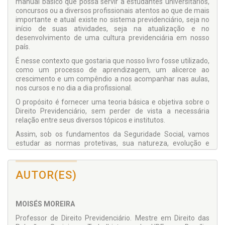
manual básico que possa servir a estudantes universitários,
concursos ou a diversos profissionais atentos ao que de mais
importante e atual existe no sistema previdenciário, seja no
início de suas atividades, seja na atualização e no
desenvolvimento de uma cultura previdenciária em nosso
país.
É nesse contexto que gostaria que nosso livro fosse utilizado,
como um processo de aprendizagem, um alicerce ao
crescimento e um compêndio a nos acompanhar nas aulas,
nos cursos e no dia a dia profissional.
O propósito é fornecer uma teoria básica e objetiva sobre o
Direito Previdenciário, sem perder de vista a necessária
relação entre seus diversos tópicos e institutos.
Assim, sob os fundamentos da Seguridade Social, vamos
estudar as normas protetivas, sua natureza, evolução e
configuração nos termos da Constituição de 1988, com
análises acerca dos direitos à saúde, à assistência e à
previdência, com aprofundamento nestes dois.
AUTOR(ES)
Na sequência, vamos estudar o Regime Geral de Previdência
Social (RGPS), seus segurados, dependentes, serviços e
benefícios, demonstrando que mesmo básico nosso manual
MOISÉS MOREIRA
compreende a maior parte do universo previdenciário, ponto
Professor de Direito Previdenciário. Mestre em Direito das
de atração para todos que estudam a matéria e precisam de