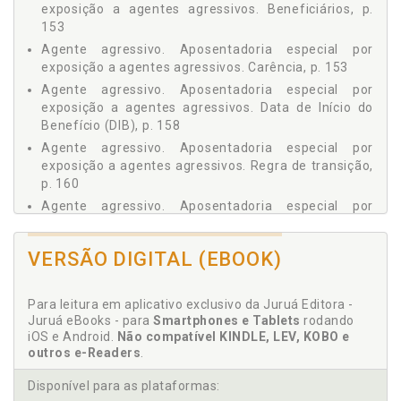
exposição a agentes agressivos. Beneficiários, p.
2.4 DIREITOS DA SEGURIDADE SOCIAL, p. 33
153
2.4.1 Saúde, p. 33
Agente agressivo. Aposentadoria especial por
2.4.2 Assistência Social, p. 35
exposição a agentes agressivos. Carência, p. 153
2.4.3 Previdência Social, p. 36
Agente agressivo. Aposentadoria especial por
Capítulo 3 - DIREITO PREVIDENCIÁRIO, p. 45
exposição a agentes agressivos. Data de Início do
3.1 DIREITO PREVIDENCIÁRIO E LEGISLAÇÃO
Benefício (DIB), p. 158
PREVIDENCIÁRIA, p. 45
Agente agressivo. Aposentadoria especial por
3.2 AUTONOMIA, p. 46
exposição a agentes agressivos. Regra de transição,
3.3 FONTES, p. 47
p. 160
3.4 HIERARQUIA E APLICAÇÃO, p. 48
Agente agressivo. Aposentadoria especial por
3.5 VIGÊNCIA, p. 49
exposição a agentes agressivos. Renda mensal
3.6 INTERPRETAÇÃO, p. 50
inicial, p. 158
VERSÃO DIGITAL (EBOOK)
3.7 INTEGRAÇÃO, p. 51
Agente agressivo. Aposentadoria especial por
Capítulo 4 - REGIMES DE PREVIDÊNCIA, p. 53
exposição a agentes agressivos. Requisitos gerais,
p. 149
4.1 NOÇÕES GERAIS, p. 53
Para leitura em aplicativo exclusivo da Juruá Editora -
Juruá eBooks - para
Smartphones e Tablets
rodando
Aposentadoria especial da pessoa com deficiência,
4.2 PREVIDÊNCIA COMPLEMENTAR, p. 54
iOS e Android.
Não compatível KINDLE, LEV, KOBO e
p. 350
4.3 REGIMES PRÓPRIOS DE PREVIDÊNCIA, p. 54
outros e-Readers
.
Aposentadoria especial por exposição a agentes
4.4 TRABALHADORES EXCLUÍDOS DO RGPS, p. 55
agressivos, p. 146
Capítulo 5 - REGIME GERAL DE PREVIDÊNCIA SOCIAL, p. 57
Disponível para as plataformas: