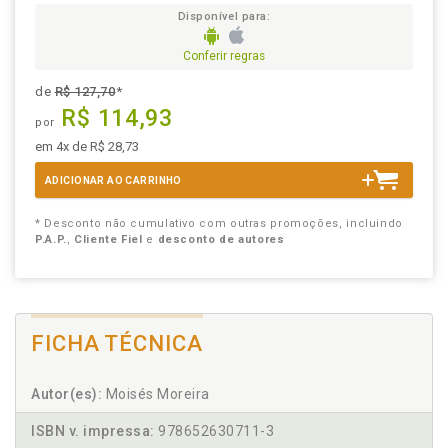
Disponível para:
Conferir regras
de
R$ 127,70
*
R$ 114,93
por
em 4x de R$ 28,73
ADICIONAR AO CARRINHO
* Desconto não cumulativo com outras promoções, incluindo
P.A.P.
,
Cliente Fiel
e
desconto de autores
FICHA TÉCNICA
Autor(es):
Moisés Moreira
ISBN v. impressa:
978652630711-3