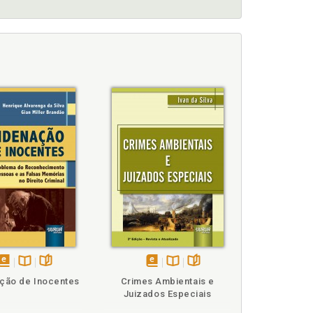
13
ão penal, p. 14
são do direito penal nas legislações penais
06, p. 81
de Lei 4.565/2019, p. 96
ídico nacional, p. 59
disponível
Disponível
páginas
disponível
Disponível
páginas
ção de Inocentes
Crimes Ambientais e
em
na
em
na
Juizados Especiais
eBook
B.V.
eBook
B.V.