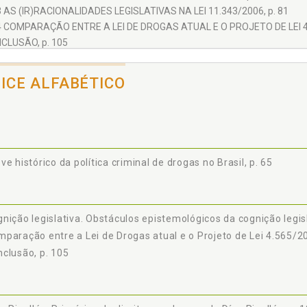
3 AS (IR)RACIONALIDADES LEGISLATIVAS NA LEI 11.343/2006, p. 81
4 COMPARAÇÃO ENTRE A LEI DE DROGAS ATUAL E O PROJETO DE LEI 4.
CLUSÃO, p. 105
ÊNCIAS, p. 109
DICE ALFABÉTICO
ve histórico da política criminal de drogas no Brasil, p. 65
nição legislativa. Obstáculos epistemológicos da cognição legisl
paração entre a Lei de Drogas atual e o Projeto de Lei 4.565/20
clusão, p. 105