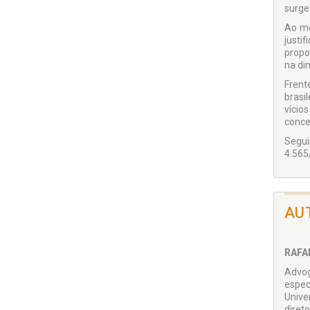
surge
Ao me
justi
propo
na di
Frent
brasi
vício
concei
Segui
4.565
AU
RAFA
Advog
espec
Unive
diret