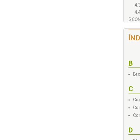
4.
4.
5 CON
REFER
ÍN
B
Bre
C
Cog
Com
Con
D