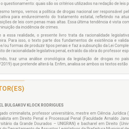
 o questionamento: quais são os critérios utilizados na redação de leis 
smo tempo, vemos a política de drogas nacional ser responsável pel
ficativa para endurecimento do tratamento estatal, refletindo na atu
sições de leis com penas mais altas. Essa última tendência é vista co
minuição da incidência de crimes.
e a essa realidade, o presente livro trata da racionalidade legislati
leira. Para isso, o texto parte dos fundamentos de existência e valida
s e/ou formas de produzir tipos penais e faz a subsunção da Lei Comple
to de racionalidade legislativa penal, extraído da obra do professor esp
ndo, traz uma análise cronológica da legislação de drogas no país
/2019) que pretende alterá-la. Enfim, analisa se ambos os textos estão 
TOR(ES)
EL BULGAKOV KLOCK RODRIGUES
ado criminalista, professor universitário, mestre em Ciência Jurídica
ialista em Direito Penal e Processual Penal (Faculdade Arnaldo Jan
rsitário da Grande Dourados – UNIGRAN) e bacharel em Direito (Uni
or do Departamento de Assuntos Legislativos da Prefeitura Municipal 