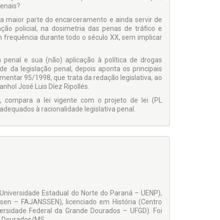
penais?
a maior parte do encarceramento e ainda servir de
ação policial, na dosimetria das penas de tráfico e
m frequência durante todo o século XX, sem implicar
va penal e sua (não) aplicação à política de drogas
de da legislação penal, depois aponta os principais
mentar 95/1998, que trata da redação legislativa, ao
anhol José Luis Díez Ripollés.
, compara a lei vigente com o projeto de lei (PL
adequados à racionalidade legislativa penal.
 (Universidade Estadual do Norte do Paraná – UENP),
ssen – FAJANSSEN), licenciado em História (Centro
versidade Federal da Grande Dourados – UFGD). Foi
de Dourados/MS.