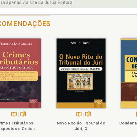
a apenas via site da Juruá Editora.
rodução, p. 9
COMENDAÇÕES
islação penal e seu papel no Estado Democrático de Direito, p. 
islação penal. Fins que justificam a manutenção de uma legislaç
gislação penal. Formas e as fragilidades advindas da expan
ernas, p. 27
 11.343/2006. As (ir)racionalidades legislativas na Lei 11.343/20
 de Drogas. Comparação entre a Lei de Drogas atual e o Projeto 
 de Drogas. Processo legislativo da Lei de Drogas de 2006, p. 77
táculos epistemológicos da cognição legislativa, p. 43
enamento jurídico. Racionalidade legislativa no ordenamento jur
ém
olheie
Também
Também
Folheie
Disponível
páginas
Disponível
páginas
rimes Tributários -
Novo Rito do Tribunal do
Condena
na
na
spectos e Crítica
Júri, O
B.V.
B.V.
ítica criminal de drogas no Brasil, p. 65