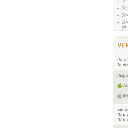
Díe
Díe
Dir
Dir
27
Dir
Dro
VE
E
Para 
Andr
Eme
Epi
Dispo
Est
An
F
i
Fas
Em co
For
Não 
Não 
I