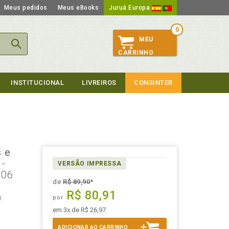
Meus pedidos
Meus eBooks
Juruá Europa
0
MEU
CARRINHO
INSTITUCIONAL
LIVREIROS
CONSINTER
s e
l
-
VERSÃO IMPRESSA
006
de
R$ 89,90
*
R$ 80,91
)
por
em 3x de R$ 26,97
ADICIONAR AO CARRINHO