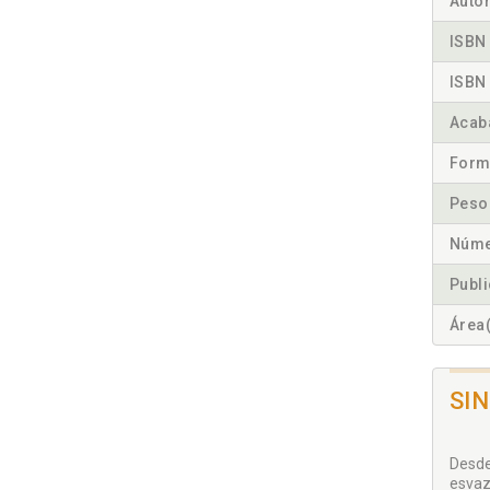
Autor
ISBN 
ISBN 
Acab
Form
Peso
Núme
Publ
Área(
SI
Desde
esvaz