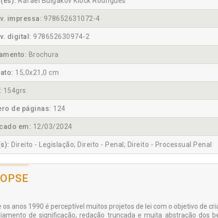
(es):
Rafael Bulgakov Klock Rodrigues
v. impressa:
978652631072-4
v. digital:
978652630974-2
amento:
Brochura
ato:
15,0x21,0 cm
:
154grs.
ro de páginas:
124
icado em:
12/03/2024
s):
Direito - Legislação; Direito - Penal; Direito - Processual Penal
NOPSE
 os anos 1990 é perceptível muitos projetos de lei com o objetivo de c
iamento de significação, redação truncada e muita abstração dos ben