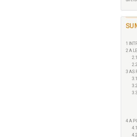
SU
1 INT
2 A L
2.
2.
3 AS
3.
3.
3.
4 A P
4.
4.