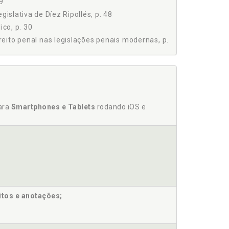
19
islativa de Díez Ripollés, p. 48
ico, p. 30
reito penal nas legislações penais modernas, p.
9
para
Smartphones e Tablets
rodando iOS e
s e o simbólico, p. 30
 p. 43
ado Democrático de Direito, p. 13
itos e anotações;
s legislações penais modernas, p. 27