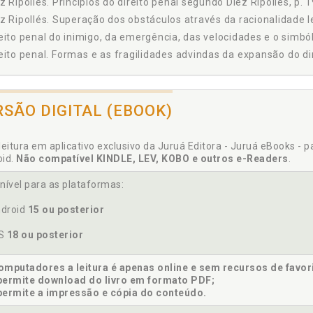
z Ripollés. Princípios do direito penal segundo Díez Ripollés, p. 
z Ripollés. Superação dos obstáculos através da racionalidade leg
eito penal do inimigo, da emergência, das velocidades e o simból
eito penal. Formas e as fragilidades advindas da expansão do di
eito penal. Princípios do direito penal segundo Díez Ripollés, p. 1
gas. Política criminal de drogas no Brasil, p. 65
RSÃO DIGITAL (EBOOK)
leitura em aplicativo exclusivo da Juruá Editora - Juruá eBooks - 
oid.
Não compatível KINDLE, LEV, KOBO e outros e-Readers
.
rgência. Direito penal do inimigo, da emergência, das velocidade
stemologia. Obstáculos epistemológicos da cognição legislativa,
nível para as plataformas:
ado Democrático de Direito. Legislação penal e seu papel no Est
droid
15 ou posterior
OS
18 ou posterior
es legislativas, p. 49
mputadores a leitura é apenas online e sem recursos de favor
mas e as fragilidades advindas da expansão do direito penal na
permite download do livro em formato PDF;
permite a impressão e cópia do conteúdo.