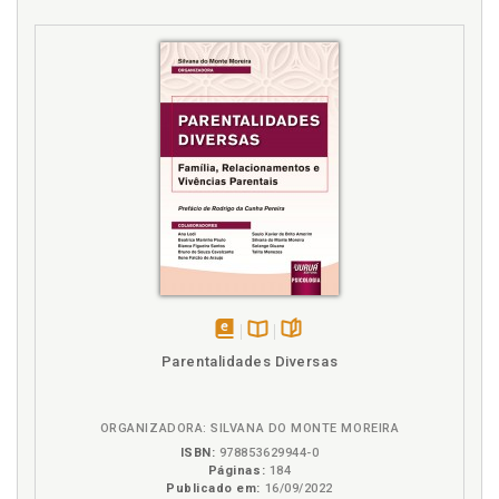
disponível
Disponível
páginas
Parentalidades Diversas
em
na
eBook
B.V.
ORGANIZADORA: SILVANA DO MONTE MOREIRA
ISBN:
978853629944-0
Páginas:
184
Publicado em:
16/09/2022