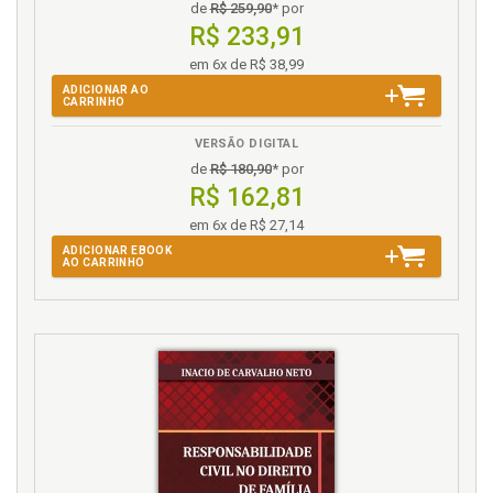
de
R$ 259,90
* por
63
R$ 233,91
Família. Direito à convivência familiar de crianças, p.
em 6x de R$ 38,99
73
ADICIONAR AO
Família. Princípio da prevalência da família, p. 27
CARRINHO
H
VERSÃO DIGITAL
de
R$ 180,90
* por
Histórico. Breve histórico do reconhecimento dos
R$ 162,81
direitos da criança, p. 17
em 6x de R$ 27,14
ADICIONAR EBOOK
I
AO CARRINHO
Instituição. Confiança a pessoa selecionada para
adoção, a família de acolhimento ou a instituição, p.
63
Intervenção de proteção. Princípios orientadores, p.
47
Introdução, p. 13
J