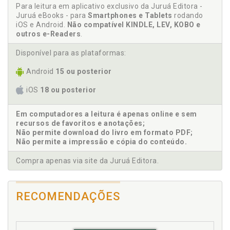
Para leitura em aplicativo exclusivo da Juruá Editora -
autonomia de vida, p. 60
Juruá eBooks - para
Smartphones e Tablets
rodando
iOS e Android.
Não compatível KINDLE, LEV, KOBO e
B
outros e-Readers
.
Breve histórico do reconhecimento dos direitos da
Disponível para as plataformas:
criança, p. 17
Android
15 ou posterior
C
iOS
18 ou posterior
Confiança a pessoa selecionada para adoção, a
família de acolhimento ou a instituição, p. 63
Em computadores a leitura é apenas online e sem
recursos de favoritos e anotações;
Considerações finais, p. 103
Não permite download do livro em formato PDF;
Criança. Princípio da audição ou do respeito pelas
Não permite a impressão e cópia do conteúdo.
opiniões da criança, p. 36
Criança. Princípios jurídicos norteadores da defesa
Compra apenas via site da Juruá Editora.
do direito da criança e do jovem, p. 25
Criança. Proteção de crianças e jovens e as
responsabilidades parentais, p. 41
RECOMENDAÇÕES
Crianças. Direito à convivência familiar de crianças,
p. 73