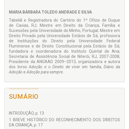
compreendidos e interpretados os motivos da atuação do
Estado na proteção dos direitos infantojuvenis, comparando-
MARIA BÁRBARA TOLEDO ANDRADE E SILVA
os e questionando sua adequação perante o princípio do
Tabeliã e Registradora do Cartório do 1º Ofício de Duque
superior interesse da criança e do jovem. Outro ponto
de Caxias, RJ; Mestre em Direito da Criança, Família e
sensível do presente trabalho diz respeito à conciliação dos
Sucessões pela Universidade do Minho, Portugal; Mestre em
princípios que sustentam os direitos infantojuvenis e
Direito Privado pela Universidade Estácio de Sá; professora
norteiam toda a atuação da rede de proteção da criança,
de Instituições do Direito pela Universidade Federal
para fazer valer o seu superior interesse, assim como o seu
Fluminense e de Direito Constitucional pela Estácio de Sá;
direito de viver em família.
fundadora e coordenadora do Instituto Quintal de Ana;
Secretaria de Assistência Social de Niterói, RJ, 2007-2008;
Presidente da ANGAAD 2009–2013, organizadora e autora
dos livros
Adoção e o Direito de viver em família
,
Diário da
Adoção
e
Adoção para sempre
.
SUMÁRIO
INTRODUÇÃO, p. 13
1 BREVE HISTÓRICO DO RECONHECIMENTO DOS DIREITOS
DA CRIANÇA, p. 17