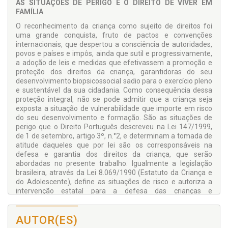
AS SITUAÇÕES DE PERIGO E O DIREITO DE VIVER EM
FAMÍLIA
O reconhecimento da criança como sujeito de direitos foi
uma grande conquista, fruto de pactos e convenções
internacionais, que despertou a consciência de autoridades,
povos e países e impôs, ainda que sutil e progressivamente,
a adoção de leis e medidas que efetivassem a promoção e
proteção dos direitos da criança, garantidoras do seu
desenvolvimento biopsicossocial sadio para o exercício pleno
e sustentável da sua cidadania. Como consequência dessa
proteção integral, não se pode admitir que a criança seja
exposta a situação de vulnerabilidade que importe em risco
do seu desenvolvimento e formação. São as situações de
perigo que o Direito Português descreveu na Lei 147/1999,
de 1 de setembro, artigo 3º, n.°2, e determinam a tomada de
atitude daqueles que por lei são os corresponsáveis na
defesa e garantia dos direitos da criança, que serão
abordadas no presente trabalho. Igualmente a legislação
brasileira, através da Lei 8.069/1990 (Estatuto da Criança e
do Adolescente), define as situações de risco e autoriza a
intervenção estatal para a defesa das crianças e
adolescentes vulneráveis. Desta forma, será de fundamental
importância trazer à colação a Doutrina de Proteção Integral
AUTOR(ES)
e os princípios norteadores da defesa dos direitos da infância
e juventude para que, sob sua luz, possam ser