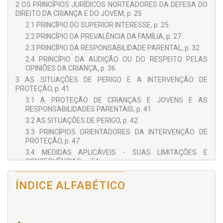
2 OS PRINCÍPIOS JURÍDICOS NORTEADORES DA DEFESA DO
DIREITO DA CRIANÇA E DO JOVEM, p. 25
2.1 PRINCÍPIO DO SUPERIOR INTERESSE, p. 25
2.2 PRINCÍPIO DA PREVALÊNCIA DA FAMÍLIA, p. 27
2.3 PRINCÍPIO DA RESPONSABILIDADE PARENTAL, p. 32
2.4 PRINCÍPIO DA AUDIÇÃO OU DO RESPEITO PELAS
OPINIÕES DA CRIANÇA, p. 36
3 AS SITUAÇÕES DE PERIGO E A INTERVENÇÃO DE
PROTEÇÃO, p. 41
3.1 A PROTEÇÃO DE CRIANÇAS E JOVENS E AS
RESPONSABILIDADES PARENTAIS, p. 41
3.2 AS SITUAÇÕES DE PERIGO, p. 42
3.3 PRINCÍPIOS ORIENTADORES DA INTERVENÇÃO DE
PROTEÇÃO, p. 47
3.4 MEDIDAS APLICÁVEIS - SUAS LIMITAÇÕES E
CONSEQUÊNCIAS, p. 54
3.5 MEDIDA DE APOIO JUNTO AOS PAIS, DE OUTRO
FAMILIAR DE CONFIANÇA À PESSOA IDÓNEA PARA
ÍNDICE ALFABÉTICO
AUTONOMIA DE VIDA, p. 60
3.6 ACOLHIMENTO FAMILIAR E ACOLHIMENTO
RESIDENCIAL, p. 61
3.7 CONFIANÇA A PESSOA SELECIONADA PARA