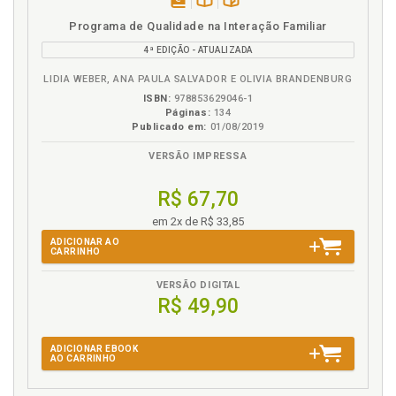
S
disponível
Disponível
páginas
Programa de Qualidade na Interação Familiar
em
na
Situações de perigo, p. 42
4ª EDIÇÃO - ATUALIZADA
eBook
B.V.
Situações de perigo e a intervenção de proteção, p.
LIDIA WEBER, ANA PAULA SALVADOR E OLIVIA BRANDENBURG
41
ISBN:
978853629046-1
Soluções jurídicas possíveis para a garantia do
Páginas:
134
direito da família, p. 91
Publicado em:
01/08/2019
Superior interesse. Princípio do superior interesse, p.
VERSÃO IMPRESSA
25
R$ 67,70
V
em 2x de R$ 33,85
Viver em família. Direito de viver em família e a
ADICIONAR AO
CARRINHO
eficácia das medidas de proteção, p. 73
VERSÃO DIGITAL
R$ 49,90
ADICIONAR EBOOK
AO CARRINHO