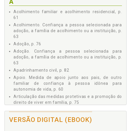
A
ADOÇÃO, A FAMÍLIA DE ACOLHIMENTO OU A
INSTITUIÇÃO, p. 63
Acolhimento familiar e acolhimento residencial, p.
4 O DIREITO DE VIVER EM FAMÍLIA E A EFICÁCIA DAS
61
MEDIDAS DE PROTEÇÃO, p. 73
Acolhimento. Confiança a pessoa selecionada para
4.1 DO DIREITO À CONVIVÊNCIA FAMILIAR DE CRIANÇAS,
adoção, a família de acolhimento ou a instituição, p.
p. 73
63
4.2 A ARTICULAÇÃO DAS MEDIDAS PROTETIVAS E A
Adoção, p. 76
PROMOÇÃO DO DIREITO DE VIVER EM FAMÍLIA, p. 75
Adoção. Confiança a pessoa selecionada para
4.3 ADOÇÃO, p. 76
adoção, a família de acolhimento ou a instituição, p.
4.4 APADRINHAMENTO CIVIL, p. 82
63
4.5 SOLUÇÕES JURÍDICAS POSSÍVEIS PARA A GARANTIA
Apadrinhamento civil, p. 82
DO DIREITO DA FAMÍLIA, p. 91
Apoio. Medida de apoio junto aos pais, de outro
CONSIDERAÇÕES FINAIS, p. 103
familiar de confiança à pessoa idônea para
REFERÊNCIAS, p. 107
autonomia de vida, p. 60
Articulação das medidas protetivas e a promoção do
direito de viver em família, p. 75
Audição. Princípio da audição ou do respeito pelas
opiniões da criança, p. 36
VERSÃO DIGITAL (EBOOK)
Autonomia de vida. Medida de apoio junto aos pais,
de outro familiar de confiança à pessoa idônea para