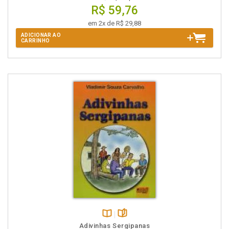
R$ 59,76
em 2x de R$ 29,88
ADICIONAR AO
CARRINHO
Disponível
páginas
Adivinhas Sergipanas