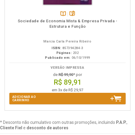
Disponível
páginas
Sociedade de Economia Mista & Empresa Privada -
na
Estrutura e Função
B.V.
Marcia Carla Pereira Ribeiro
ISBN:
857394284-3
Páginas:
202
Publicado em:
06/10/1999
VERSÃO IMPRESSA
de
R$ 99,90
* por
R$ 89,91
em 3x de R$ 29,97
ADICIONAR AO
CARRINHO
* Desconto não cumulativo com outras promoções, incluindo
P.A.P.
,
Cliente Fiel
e
desconto de autores