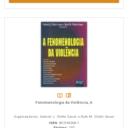
Disponível
páginas
Fenomenologia da Violência, A
na
B.V.
Organizadores: Gabriel J. Chittó Gauer e Ruth M. Chittó Gauer
ISBN:
857394248-7
Páginas:
192