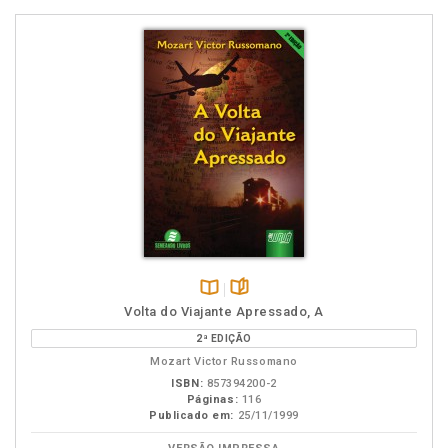
Disponível
páginas
Volta do Viajante Apressado, A
na
2ª EDIÇÃO
B.V.
Mozart Victor Russomano
ISBN:
857394200-2
Páginas:
116
Publicado em:
25/11/1999