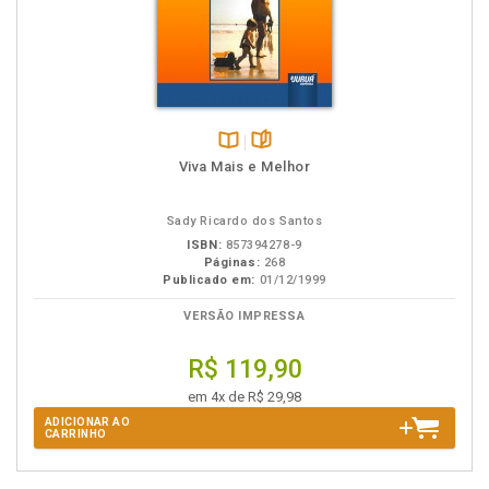
Disponível
páginas
Viva Mais e Melhor
na
B.V.
Sady Ricardo dos Santos
ISBN:
857394278-9
Páginas:
268
Publicado em:
01/12/1999
VERSÃO IMPRESSA
R$ 119,90
em 4x de R$ 29,98
ADICIONAR AO
CARRINHO