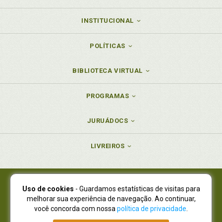
INSTITUCIONAL
POLÍTICAS
BIBLIOTECA VIRTUAL
PROGRAMAS
JURUÁDOCS
LIVREIROS
Uso de cookies
- Guardamos estatísticas de visitas para
Juruá Editora Ltda., CNPJ 77.535.508/0001-19
melhorar sua experiência de navegação. Ao continuar,
Juruá Informática Ltda., CNPJ 01.701.561/0001-80
você concorda com nossa
política de privacidade
.
NOVO ENDEREÇO:
R. Flávio Dallegrave, 7665, São Lourenço |
Curitiba - Paraná - CEP 82210-310