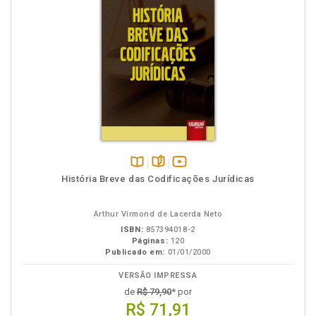
Disponível
páginas
vídeo
História Breve das Codificações Jurídicas
na
da
B.V.
obra
Arthur Virmond de Lacerda Neto
ISBN:
857394018-2
Páginas:
120
Publicado em:
01/01/2000
VERSÃO IMPRESSA
de
R$ 79,90
* por
R$ 71,91