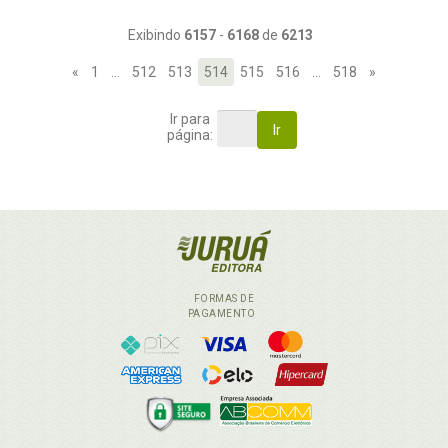
Exibindo
6157
-
6168
de
6213
«
1
…
512
513
514
515
516
…
518
»
Ir para
Ir
página:
FORMAS DE
PAGAMENTO