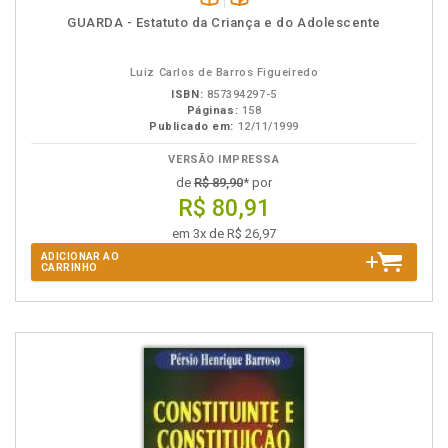
Disponível
páginas
GUARDA - Estatuto da Criança e do Adolescente
na
B.V.
Luiz Carlos de Barros Figueiredo
ISBN:
857394297-5
Páginas:
158
Publicado em:
12/11/1999
VERSÃO IMPRESSA
de
R$ 89,90
* por
R$ 80,91
em 3x de R$ 26,97
ADICIONAR AO
CARRINHO