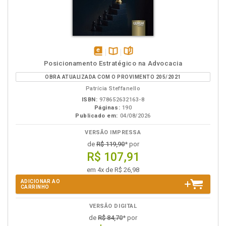
disponível
Disponível
páginas
Posicionamento Estratégico na Advocacia
em
na
OBRA ATUALIZADA COM O PROVIMENTO 205/2021
eBook
B.V.
Patrícia Steffanello
ISBN:
978652632163-8
Páginas:
190
Publicado em:
04/08/2026
VERSÃO IMPRESSA
de
R$ 119,90
* por
R$ 107,91
em 4x de R$ 26,98
ADICIONAR AO
CARRINHO
VERSÃO DIGITAL
de
R$ 84,70
* por