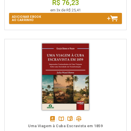
R$ 76,23
em 3x de R$ 25,41
ADICIONAR EBOOK
AO CARRINHO
disponível
Disponível
páginas
podcast
Uma Viagem à Cuba Escravista em 1859
em
na