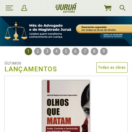
MEU
CARRINHO
1
2
3
4
5
6
7
8
9
ÚLTIMOS
LANÇAMENTOS
Todas as obras