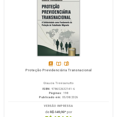
disponível
Disponível
páginas
Proteção Previdenciária Transnacional
em
na
eBook
B.V.
Glaucia Trevisanutto
ISBN:
978652632141-6
Páginas:
198
Publicado em:
05/08/2026
VERSÃO IMPRESSA
de
R$ 149,90
* por