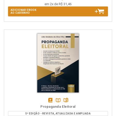
em 2x de R$ 31,46
ADICIONAR EBOOK
AO CARRINHO
disponível
Disponível
páginas
Propaganda Eleitoral
em
na
5ª EDIÇÃO - REVISTA, ATUALIZADA E AMPLIADA
eBook
B.V.