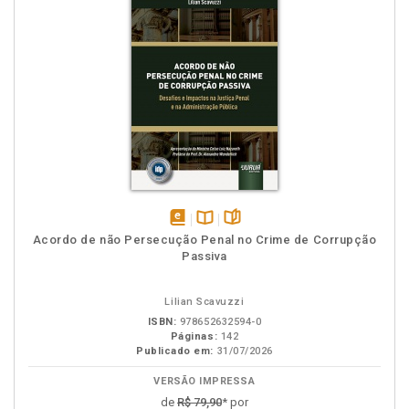
disponível
Disponível
páginas
Acordo de não Persecução Penal no Crime de Corrupção
em
na
Passiva
eBook
B.V.
Lilian Scavuzzi
ISBN:
978652632594-0
Páginas:
142
Publicado em:
31/07/2026
VERSÃO IMPRESSA
de
R$ 79,90
* por