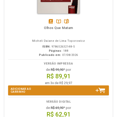
disponível
Disponível
páginas
Olhos Que Matam
em
na
eBook
B.V.
Micheli Daiane de Lima Toporowicz
ISBN:
978652632148-5
Páginas:
188
Publicado em:
07/08/2026
VERSÃO IMPRESSA
de
R$ 99,90
* por
R$ 89,91
em 3x de R$ 29,97
ADICIONAR AO
CARRINHO
VERSÃO DIGITAL
de
R$ 69,90
* por
R$ 62,91