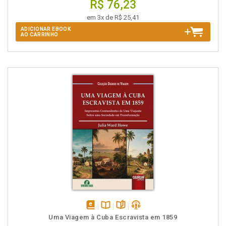
R$ 76,23
em 3x de R$ 25,41
ADICIONAR EBOOK
AO CARRINHO
disponível
Disponível
páginas
podcast
Uma Viagem à Cuba Escravista em 1859
em
na