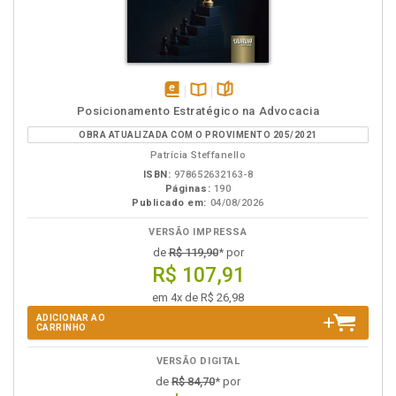
disponível
Disponível
páginas
Posicionamento Estratégico na Advocacia
em
na
OBRA ATUALIZADA COM O PROVIMENTO 205/2021
eBook
B.V.
Patrícia Steffanello
ISBN:
978652632163-8
Páginas:
190
Publicado em:
04/08/2026
VERSÃO IMPRESSA
de
R$ 119,90
* por
R$ 107,91
em 4x de R$ 26,98
ADICIONAR AO
CARRINHO
VERSÃO DIGITAL
de
R$ 84,70
* por