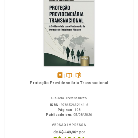
disponível
Disponível
páginas
Proteção Previdenciária Transnacional
em
na
eBook
B.V.
Glaucia Trevisanutto
ISBN:
978652632141-6
Páginas:
198
Publicado em:
05/08/2026
VERSÃO IMPRESSA
de
R$ 149,90
* por