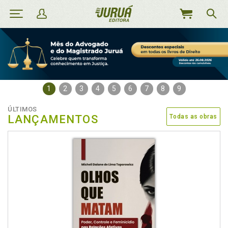
MEU
CARRINHO
1
2
3
4
5
6
7
8
9
ÚLTIMOS
LANÇAMENTOS
Todas as obras