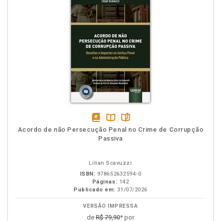
disponível
Disponível
páginas
Acordo de não Persecução Penal no Crime de Corrupção
em
na
Passiva
eBook
B.V.
Lilian Scavuzzi
ISBN:
978652632594-0
Páginas:
142
Publicado em:
31/07/2026
VERSÃO IMPRESSA
de
R$ 79,90
* por