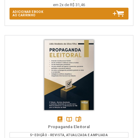
em 2x de R$ 31,46
ADICIONAR EBOOK
AO CARRINHO
disponível
Disponível
páginas
Propaganda Eleitoral
em
na
5ª EDIÇÃO - REVISTA, ATUALIZADA E AMPLIADA
eBook
B.V.