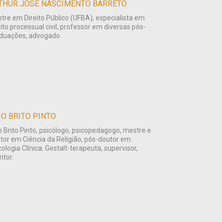
THUR JOSÉ NASCIMENTO BARRETO
tre em Direito Público (UFBA), especialista em
eito processual civil, professor em diversas pós-
duações, advogado.
IO BRITO PINTO
o Brito Pinto, psicólogo, psicopedagogo, mestre e
tor em Ciência da Religião, pós-doutor em
cologia Clínica. Gestalt-terapeuta, supervisor,
itor.