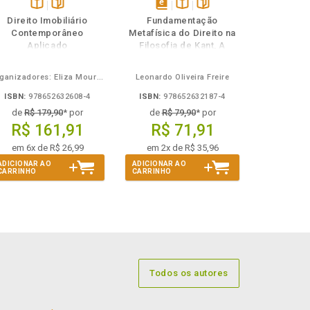
Disponível
páginas
disponível
Disponível
páginas
Direito Imobiliário
Fundamentação
na
em
na
Contemporâneo
Metafísica do Direito na
B.V.
eBook
B.V.
Aplicado
Filosofia de Kant, A
Organizadores: Eliza Moura Navarro de Novaes, Rafael de Oliveira Lage, Daniel Ribeiro Pettersen
Leonardo Oliveira Freire
ISBN:
978652632608-4
ISBN:
978652632187-4
de
R$ 179,90
* por
de
R$ 79,90
* por
R$ 161,91
R$ 71,91
em 6x de R$ 26,99
em 2x de R$ 35,96
ADICIONAR AO
ADICIONAR AO
CARRINHO
CARRINHO
Todos os autores