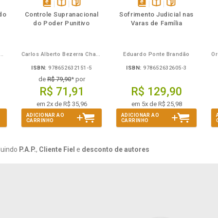
mbém
Folheie
Também
Também
Folheie
s
disponível
Disponível
páginas
disponível
Disponível
páginas
do
Controle Supranacional
Sofrimento Judicial nas
em
na
em
na
do Poder Punitivo
Varas de Família
eBook
B.V.
eBook
B.V.
Mira de Assumpção Junior
Carlos Alberto Bezerra Chagas
Eduardo Ponte Brandão
ISBN:
978652632151-5
ISBN:
978652632605-3
de
R$ 79,90
* por
R$ 71,91
R$ 129,90
em 2x de R$ 35,96
em 5x de R$ 25,98
ADICIONAR AO
ADICIONAR AO
CARRINHO
CARRINHO
luindo
P.A.P.
,
Cliente Fiel
e
desconto de autores