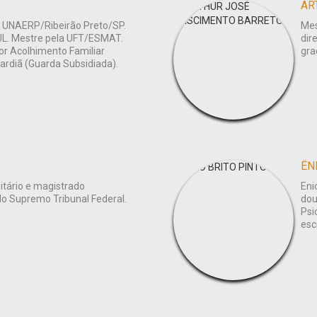
AR
a UNAERP/Ribeirão Preto/SP.
Mes
UL. Mestre pela UFT/ESMAT.
dir
or Acolhimento Familiar
gra
uardiã (Guarda Subsidiada).
ÊN
sitário e magistrado
Eni
o do Supremo Tribunal Federal.
dou
Psi
escr