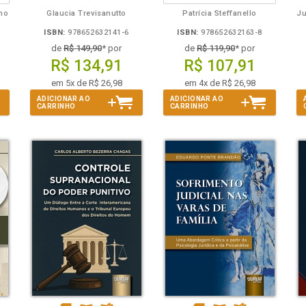
lho
Glaucia Trevisanutto
Patrícia Steffanello
ISBN:
978652632141-6
ISBN:
978652632163-8
de
R$ 149,90
* por
de
R$ 119,90
* por
R$ 134,91
R$ 107,91
em 5x de R$ 26,98
em 4x de R$ 26,98
ADICIONAR AO
ADICIONAR AO
CARRINHO
CARRINHO