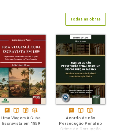
Todas as obras
disponível
Disponível
páginas
podcast
disponível
Disponível
páginas
Uma Viagem à Cuba
Acordo de não
em
na
em
na
Escravista em 1859
Persecução Penal no
eBook
B.V.
eBook
B.V.
Crime de Corrupção
Passiva