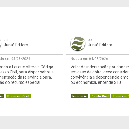
por:
por:
Juruá Editora
Juruá Editora
ção
em 05/08/2026
Notícia
em 04/08/2026
ada a Lei que altera o Código
Valor de indenização por dano m
esso Civil, para dispor sobre a
em caso de óbito, deve consider
mentação da relevância para
convivência e dependência emo
o do recurso especial
ou econômica, entende STJ
ia
Processo Civil
ler notícia
Direito Civil
Processo C