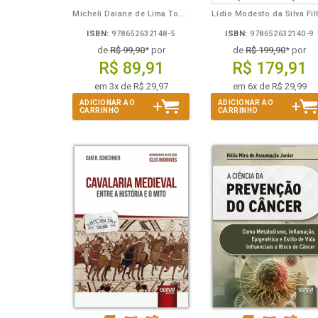
Micheli Daiane de Lima Toporowicz
Lídio Modesto da Silva Fi
ISBN:
978652632148-5
ISBN:
978652632140-9
de
R$ 99,90
* por
de
R$ 199,90
* por
R$ 89,91
R$ 179,91
em 3x de R$ 29,97
em 6x de R$ 29,99
ADICIONAR AO
ADICIONAR AO
CARRINHO
CARRINHO