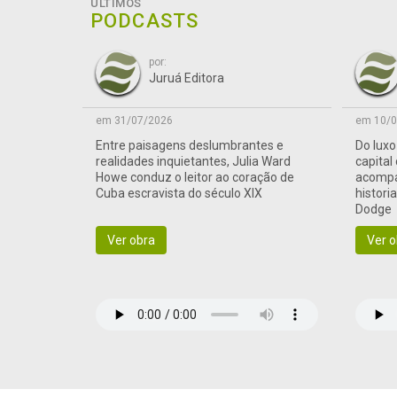
ÚLTIMOS
PODCASTS
por:
Juruá Editora
em 31/07/2026
em 10/0
Entre paisagens deslumbrantes e
Do lux
realidades inquietantes, Julia Ward
capital
Howe conduz o leitor ao coração de
acompa
Cuba escravista do século XIX
histori
Dodge
Ver obra
Ver o