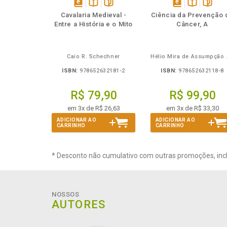
Também
Também
Folheie
Também
Também
Folheie
Ta
disponível
Disponível
páginas
disponível
Disponível
página
Cavalaria Medieval -
Ciência da Prevenção 
em
na
em
na
Entre a História e o Mito
Câncer, A
eBook
B.V.
eBook
B.V.
Caio R. Schechner
Hélio 
ISBN:
978652632181-2
ISBN:
978652632118-8
R$ 79,90
R$ 99,90
em 3x de R$ 26,63
em 3x de R$ 33,30
ADICIONAR AO
ADICIONAR AO
CARRINHO
CARRINHO
* Desconto não cumulativo com outras promoções, inc
NOSSOS
AUTORES