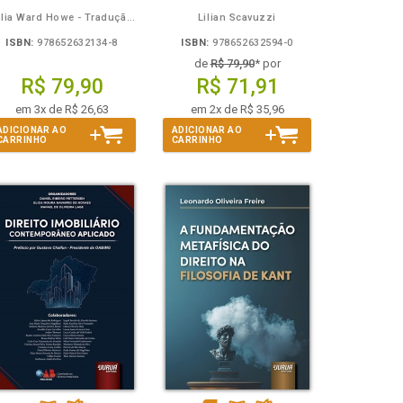
Julia Ward Howe - Tradução: Osvaldo Ferreira de Carvalho
Lilian Scavuzzi
ISBN:
978652632134-8
ISBN:
978652632594-0
de
R$ 79,90
* por
R$ 79,90
R$ 71,91
em 3x de R$ 26,63
em 2x de R$ 35,96
ADICIONAR AO
ADICIONAR AO
CARRINHO
CARRINHO