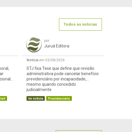
Todos as noticias
por:
Juruá Editora
Notícia
em 03/08/2026
oral,
STJ fixa Tese que define que revisão
ar
administrativa pode cancelar benefício
cional
previdenciário por incapacidade,
mesmo quando concedido
judicialmente
ivil
ler notícia
Previdenciário