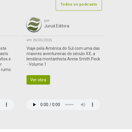
Todos os podcasts
por:
Juruá Editora
em 26/05/2026
este
Viaje pela América do Sul com uma das
vasto
maiores aventureiras do século XX, a
afios e
lendária montanhista Annie Smith Peck
r
- Volume 1
a rumo
Ver obra