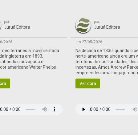
por:
por:
Juruá Editora
Juruá Editora
6/2026
em 27/05/2026
o mediterrâneo à movimentada
Na década de 1830, quando o o
 da Inglaterra em 1893,
norte-americano ainda era um 
nhando o advogado e
território de oportunidades, des
ador americano Walter Phelps
incertezas, Amos Andrew Parke
empreendeu uma longa jornad
às terras de fronteira
bra
Ver obra