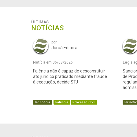
ÚLTIMAS
NOTÍCIAS
por:
Juruá Editora
Notícia
em 06/08/2026
Legisla
Falência não é capaz de desconstituir
Sancion
ato jurídico praticado mediante fraude
de Proc
à execução, decide STJ
regula
admissã
ler notícia
Falência
Processo Civil
ler notíc