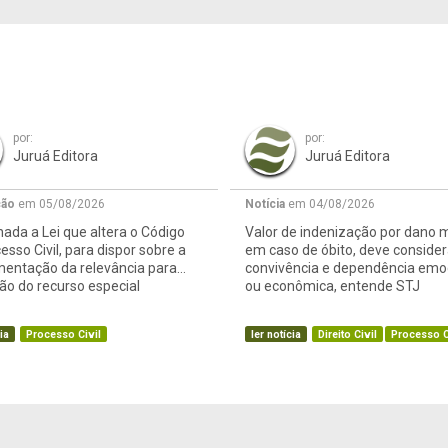
por:
por:
Juruá Editora
Juruá Editora
ção
em 05/08/2026
Notícia
em 04/08/2026
ada a Lei que altera o Código
Valor de indenização por dano m
esso Civil, para dispor sobre a
em caso de óbito, deve consider
mentação da relevância para
convivência e dependência emo
o do recurso especial
ou econômica, entende STJ
ia
Processo Civil
ler notícia
Direito Civil
Processo C