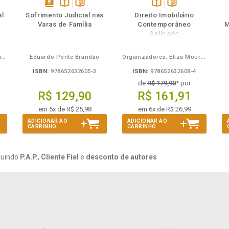
ém
ambém
Folheie
Também
Também
Folheie
s
disponível
Disponível
páginas
Disponível
páginas
al
Sofrimento Judicial nas
Direito Imobiliário
em
na
na
Varas de Família
Contemporâneo
M
eBook
B.V.
B.V.
Aplicado
Carlos Alberto Bezerra Chagas
Eduardo Ponte Brandão
Organizadores: Eliza Moura Navarro de Novaes, Rafael de Oliveira Lage, Daniel Ribeiro Pettersen
ISBN:
978652632605-3
ISBN:
978652632608-4
de
R$ 179,90
* por
R$ 129,90
R$ 161,91
em 5x de R$ 25,98
em 6x de R$ 26,99
ADICIONAR AO
ADICIONAR AO
CARRINHO
CARRINHO
luindo
P.A.P.
,
Cliente Fiel
e
desconto de autores