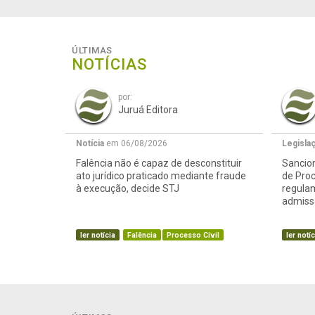
ÚLTIMAS
NOTÍCIAS
por:
Juruá Editora
Notícia
em 06/08/2026
Legisla
Falência não é capaz de desconstituir
Sancion
ato jurídico praticado mediante fraude
de Proc
à execução, decide STJ
regula
admissã
ler notícia
Falência
Processo Civil
ler notíc