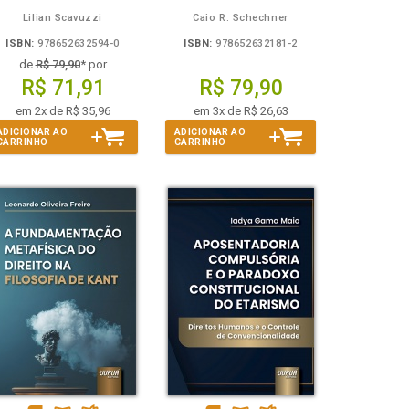
Lilian Scavuzzi
Caio R. Schechner
ISBN:
978652632594-0
ISBN:
978652632181-2
de
R$ 79,90
* por
R$ 71,91
R$ 79,90
em 2x de R$ 35,96
em 3x de R$ 26,63
ADICIONAR AO
ADICIONAR AO
CARRINHO
CARRINHO