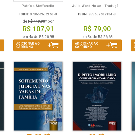
Patrícia Steffanello
Julia Ward Howe - Tradução: Osvaldo Ferreira de Carvalho
ISBN:
978652632163-8
ISBN:
978652632134-8
de
R$ 119,90
* por
R$ 107,91
R$ 79,90
em 4x de R$ 26,98
em 3x de R$ 26,63
ADICIONAR AO
ADICIONAR AO
CARRINHO
CARRINHO