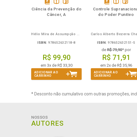
Também
Também
Folheie
Também
Folheie
Tamb
T
disponível
Disponível
páginas
disponível
Disponível
página
Ciência da Prevenção do
Controle Supranacion
em
na
em
na
Câncer, A
do Poder Punitivo
eBook
B.V.
eBook
B.V.
Hélio Mira de Assumpção Junior
ISBN:
978652632118-8
ISBN:
978652632151-5
de
R$ 79,90
* por
R$ 99,90
R$ 71,91
em 3x de R$ 33,30
em 2x de R$ 35,96
ADICIONAR AO
ADICIONAR AO
CARRINHO
CARRINHO
* Desconto não cumulativo com outras promoções, inc
NOSSOS
AUTORES