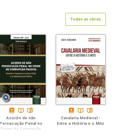
Todas as obras
disponível
Disponível
páginas
disponível
Disponível
páginas
Acordo de não
Cavalaria Medieval -
em
na
em
na
Persecução Penal no
Entre a História e o Mito
eBook
B.V.
eBook
B.V.
Crime de Corrupção
Passiva