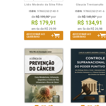
Lídio Modesto da Silva Filho
Glaucia Trevisanutto
ISBN:
978652632140-9
ISBN:
978652632141-6
de
R$ 199,90
* por
de
R$ 149,90
* por
R$ 179,91
R$ 134,91
em 6x de R$ 29,99
em 5x de R$ 26,98
ADICIONAR AO
ADICIONAR AO
CARRINHO
CARRINHO