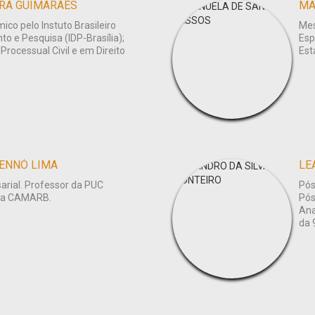
RA GUIMARÃES
MA
co pelo Instuto Brasileiro
Mes
o e Pesquisa (IDP-Brasília);
Esp
rocessual Civil e em Direito
Est
RENNÓ LIMA
LE
arial. Professor da PUC
Pós
 da CAMARB.
Pós
Ana
da 