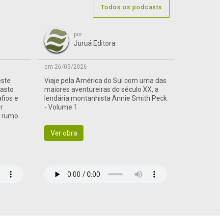
Todos os podcasts
por:
Juruá Editora
em 26/05/2026
este
Viaje pela América do Sul com uma das
vasto
maiores aventureiras do século XX, a
afios e
lendária montanhista Annie Smith Peck
r
- Volume 1
a rumo
Ver obra