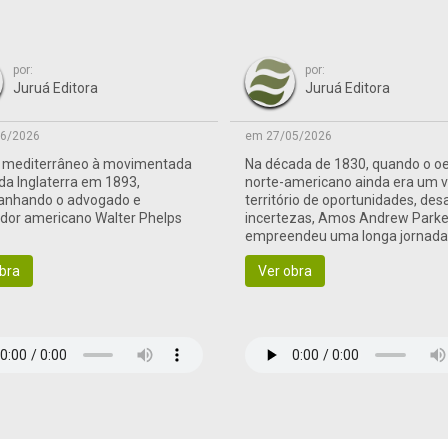
por:
por:
Juruá Editora
Juruá Editora
6/2026
em 27/05/2026
o mediterrâneo à movimentada
Na década de 1830, quando o o
 da Inglaterra em 1893,
norte-americano ainda era um 
nhando o advogado e
território de oportunidades, des
ador americano Walter Phelps
incertezas, Amos Andrew Parke
empreendeu uma longa jornad
às terras de fronteira
bra
Ver obra