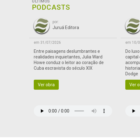
ÚLTIMOS
PODCASTS
por:
Juruá Editora
em 31/07/2026
em 10/0
Entre paisagens deslumbrantes e
Do lux
realidades inquietantes, Julia Ward
capital
Howe conduz o leitor ao coração de
acompa
Cuba escravista do século XIX
histori
Dodge
Ver obra
Ver o