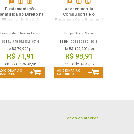
disponível
Disponível
páginas
disponível
Disponível
páginas
Fundamentação
Aposentadoria
em
na
em
na
etafísica do Direito na
Compulsória e o
eBook
B.V.
eBook
B.V.
Filosofia de Kant, A
Paradoxo Constitucional
do Etarismo
Leonardo Oliveira Freire
Iadya Gama Maio
ISBN:
978652632187-4
ISBN:
978652632150-8
de
R$ 79,90
* por
de
R$ 109,90
* por
R$ 71,91
R$ 98,91
em 2x de R$ 35,96
em 3x de R$ 32,97
ADICIONAR AO
ADICIONAR AO
CARRINHO
CARRINHO
Todos os autores