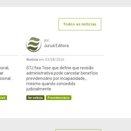
Todos as noticias
por:
Juruá Editora
Notícia
em 03/08/2026
oral,
STJ fixa Tese que define que revisão
ar
administrativa pode cancelar benefício
cional
previdenciário por incapacidade,
mesmo quando concedido
judicialmente
ivil
ler notícia
Previdenciário