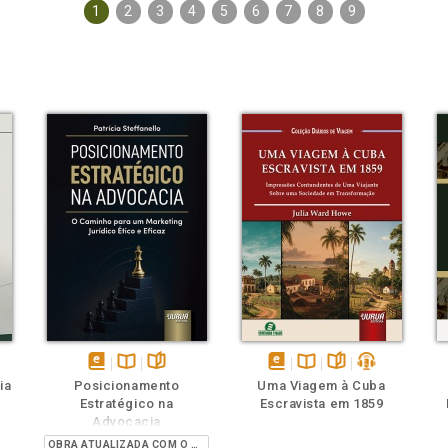
1
2
3
4
5
6
7
8
9
ém
ambém
Folheie
Também
Também
Folheie
s
disponível
Disponível
páginas
disponível
Disponível
páginas
podcast
ia
Posicionamento
Uma Viagem à Cuba
em
na
em
na
Estratégico na
Escravista em 1859
eBook
B.V.
eBook
B.V.
Advocacia
OBRA ATUALIZADA COM O PROVIMENTO 205/2021