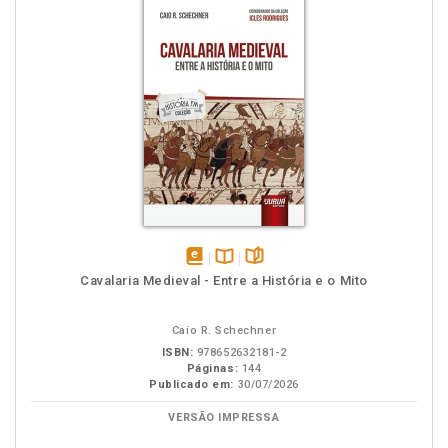
disponível
Disponível
páginas
Cavalaria Medieval - Entre a História e o Mito
em
na
eBook
B.V.
Caio R. Schechner
ISBN:
978652632181-2
Páginas:
144
Publicado em:
30/07/2026
VERSÃO IMPRESSA