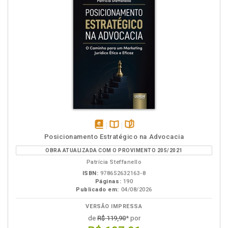
disponível
Disponível
páginas
Posicionamento Estratégico na Advocacia
em
na
OBRA ATUALIZADA COM O PROVIMENTO 205/2021
eBook
B.V.
Patrícia Steffanello
ISBN:
978652632163-8
Páginas:
190
Publicado em:
04/08/2026
VERSÃO IMPRESSA
de
R$ 119,90
* por