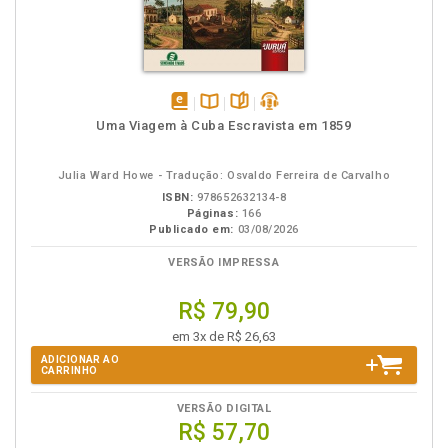
disponível
Disponível
páginas
podcast
Uma Viagem à Cuba Escravista em 1859
em
na
eBook
B.V.
Julia Ward Howe - Tradução: Osvaldo Ferreira de Carvalho
ISBN:
978652632134-8
Páginas:
166
Publicado em:
03/08/2026
VERSÃO IMPRESSA
R$ 79,90
em 3x de R$ 26,63
ADICIONAR AO
CARRINHO
VERSÃO DIGITAL
R$ 57,70