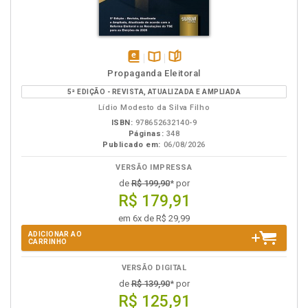
disponível
Disponível
páginas
Propaganda Eleitoral
em
na
5ª EDIÇÃO - REVISTA, ATUALIZADA E AMPLIADA
eBook
B.V.
Lídio Modesto da Silva Filho
ISBN:
978652632140-9
Páginas:
348
Publicado em:
06/08/2026
VERSÃO IMPRESSA
de
R$ 199,90
* por
R$ 179,91
em 6x de R$ 29,99
ADICIONAR AO
CARRINHO
VERSÃO DIGITAL
de
R$ 139,90
* por
R$ 125,91