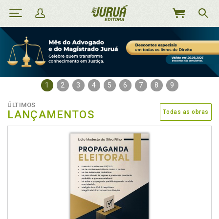
MEU
CARRINHO
1
2
3
4
5
6
7
8
9
ÚLTIMOS
LANÇAMENTOS
Todas as obras