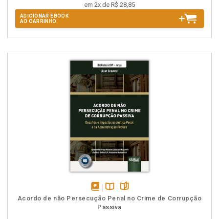
em 2x de R$ 28,85
ADICIONAR EBOOK
AO CARRINHO
disponível
Disponível
páginas
Acordo de não Persecução Penal no Crime de Corrupção
em
na
Passiva
eBook
B.V.