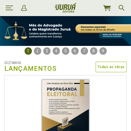
MEU
CARRINHO
1
2
3
4
5
6
7
8
9
ÚLTIMOS
LANÇAMENTOS
Todas as obras