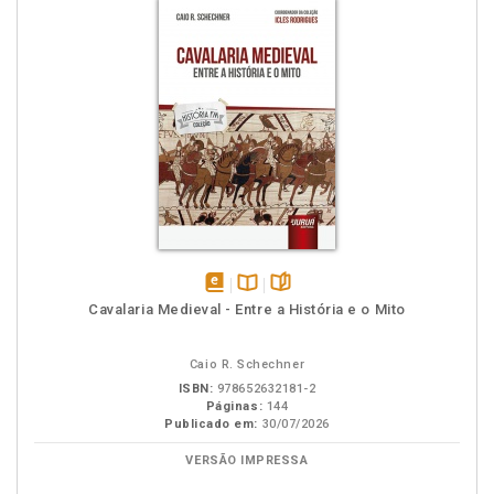
disponível
Disponível
páginas
Cavalaria Medieval - Entre a História e o Mito
em
na
eBook
B.V.
Caio R. Schechner
ISBN:
978652632181-2
Páginas:
144
Publicado em:
30/07/2026
VERSÃO IMPRESSA