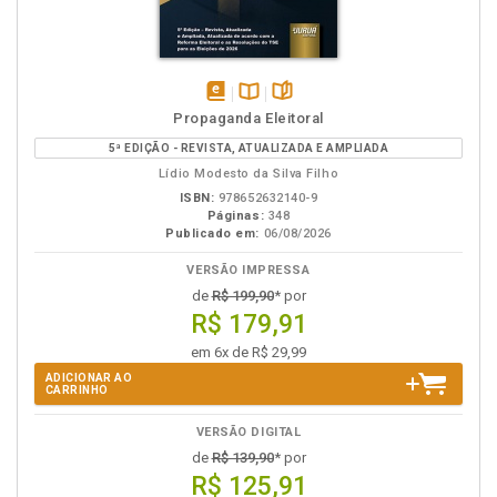
disponível
Disponível
páginas
Propaganda Eleitoral
em
na
5ª EDIÇÃO - REVISTA, ATUALIZADA E AMPLIADA
eBook
B.V.
Lídio Modesto da Silva Filho
ISBN:
978652632140-9
Páginas:
348
Publicado em:
06/08/2026
VERSÃO IMPRESSA
de
R$ 199,90
* por
R$ 179,91
em 6x de R$ 29,99
ADICIONAR AO
CARRINHO
VERSÃO DIGITAL
de
R$ 139,90
* por
R$ 125,91