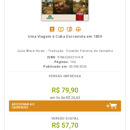
disponível
Disponível
páginas
podcast
Uma Viagem à Cuba Escravista em 1859
em
na
eBook
B.V.
Julia Ward Howe - Tradução: Osvaldo Ferreira de Carvalho
ISBN:
978652632134-8
Páginas:
166
Publicado em:
03/08/2026
VERSÃO IMPRESSA
R$ 79,90
em 3x de R$ 26,63
ADICIONAR AO
CARRINHO
VERSÃO DIGITAL
R$ 57,70