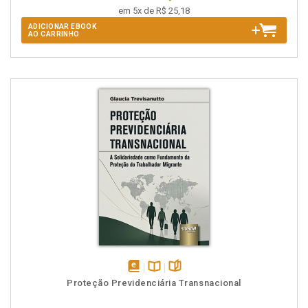
em 5x de R$ 25,18
ADICIONAR EBOOK
AO CARRINHO
disponível
Disponível
páginas
Proteção Previdenciária Transnacional
em
na
eBook
B.V.