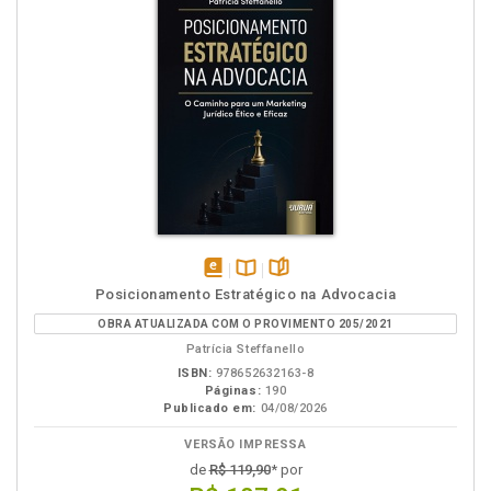
disponível
Disponível
páginas
Posicionamento Estratégico na Advocacia
em
na
OBRA ATUALIZADA COM O PROVIMENTO 205/2021
eBook
B.V.
Patrícia Steffanello
ISBN:
978652632163-8
Páginas:
190
Publicado em:
04/08/2026
VERSÃO IMPRESSA
de
R$ 119,90
* por