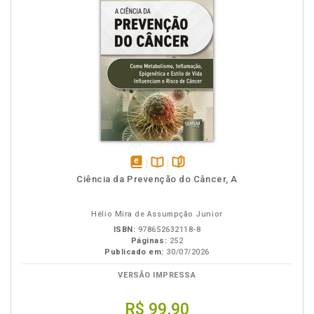
disponível
Disponível
páginas
Ciência da Prevenção do Câncer, A
em
na
eBook
B.V.
Hélio Mira de Assumpção Junior
ISBN:
978652632118-8
Páginas:
252
Publicado em:
30/07/2026
VERSÃO IMPRESSA
R$ 99,90