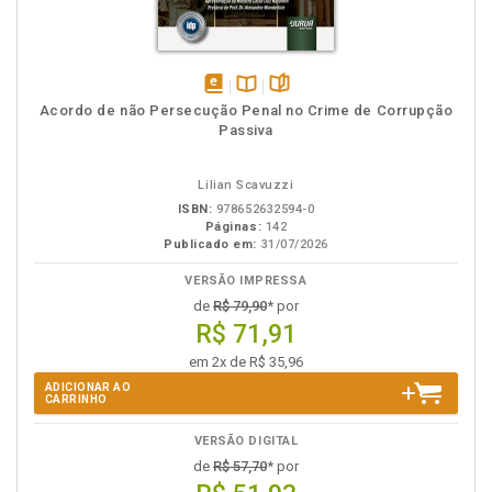
disponível
Disponível
páginas
Acordo de não Persecução Penal no Crime de Corrupção
em
na
Passiva
eBook
B.V.
Lilian Scavuzzi
ISBN:
978652632594-0
Páginas:
142
Publicado em:
31/07/2026
VERSÃO IMPRESSA
de
R$ 79,90
* por
R$ 71,91
em 2x de R$ 35,96
ADICIONAR AO
CARRINHO
VERSÃO DIGITAL
de
R$ 57,70
* por