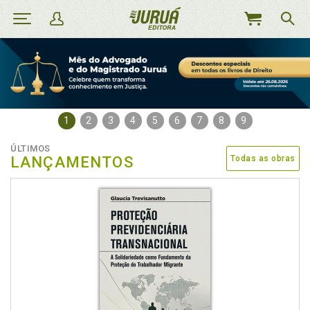
MEU
CARRINHO
1
2
3
4
5
6
7
8
9
ÚLTIMOS
LANÇAMENTOS
Todas as obras