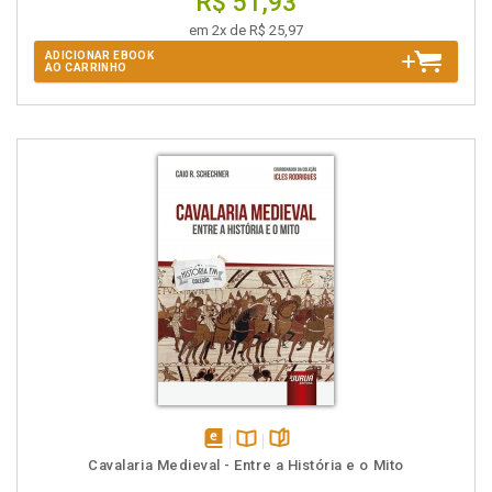
R$ 51,93
em 2x de R$ 25,97
ADICIONAR EBOOK
AO CARRINHO
disponível
Disponível
páginas
Cavalaria Medieval - Entre a História e o Mito
em
na