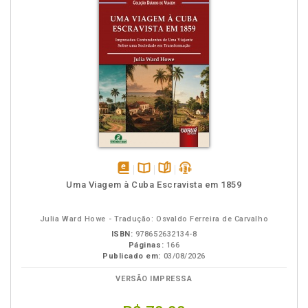
disponível
Disponível
páginas
podcast
Uma Viagem à Cuba Escravista em 1859
em
na
eBook
B.V.
Julia Ward Howe - Tradução: Osvaldo Ferreira de Carvalho
ISBN:
978652632134-8
Páginas:
166
Publicado em:
03/08/2026
VERSÃO IMPRESSA