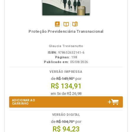
disponível
Disponível
páginas
Proteção Previdenciária Transnacional
em
na
eBook
B.V.
Glaucia Trevisanutto
ISBN:
978652632141-6
Páginas:
198
Publicado em:
05/08/2026
VERSÃO IMPRESSA
de
R$ 149,90
* por
R$ 134,91
em 5x de R$ 26,98
ADICIONAR AO
CARRINHO
VERSÃO DIGITAL
de
R$ 104,70
* por
R$ 94,23