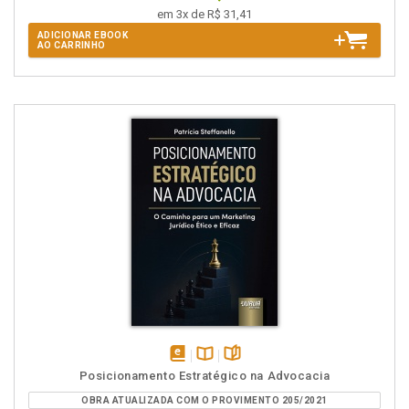
em 3x de R$ 31,41
ADICIONAR EBOOK
AO CARRINHO
disponível
Disponível
páginas
Posicionamento Estratégico na Advocacia
em
na
OBRA ATUALIZADA COM O PROVIMENTO 205/2021
eBook
B.V.