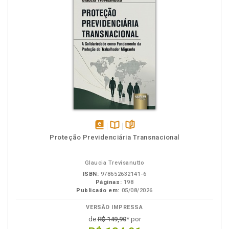
disponível
Disponível
páginas
Proteção Previdenciária Transnacional
em
na
eBook
B.V.
Glaucia Trevisanutto
ISBN:
978652632141-6
Páginas:
198
Publicado em:
05/08/2026
VERSÃO IMPRESSA
de
R$ 149,90
* por