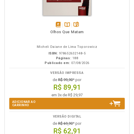
disponível
Disponível
páginas
Olhos Que Matam
em
na
eBook
B.V.
Micheli Daiane de Lima Toporowicz
ISBN:
978652632148-5
Páginas:
188
Publicado em:
07/08/2026
VERSÃO IMPRESSA
de
R$ 99,90
* por
R$ 89,91
em 3x de R$ 29,97
ADICIONAR AO
CARRINHO
VERSÃO DIGITAL
de
R$ 69,90
* por
R$ 62,91