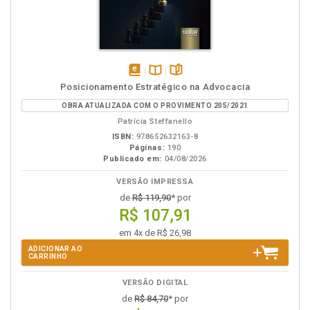
disponível
Disponível
páginas
Posicionamento Estratégico na Advocacia
em
na
OBRA ATUALIZADA COM O PROVIMENTO 205/2021
eBook
B.V.
Patrícia Steffanello
ISBN:
978652632163-8
Páginas:
190
Publicado em:
04/08/2026
VERSÃO IMPRESSA
de
R$ 119,90
* por
R$ 107,91
em 4x de R$ 26,98
ADICIONAR AO
CARRINHO
VERSÃO DIGITAL
de
R$ 84,70
* por