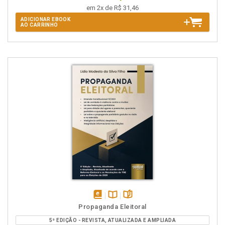
em 2x de R$ 31,46
ADICIONAR EBOOK
AO CARRINHO
disponível
Disponível
páginas
Propaganda Eleitoral
em
na
5ª EDIÇÃO - REVISTA, ATUALIZADA E AMPLIADA
eBook
B.V.