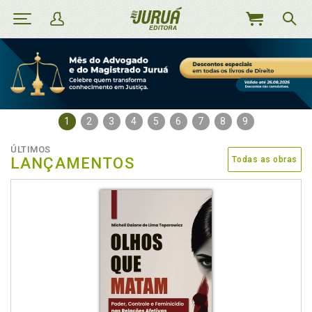
MEU
CARRINHO
1
2
3
4
5
6
7
8
9
ÚLTIMOS
LANÇAMENTOS
Todas as obras