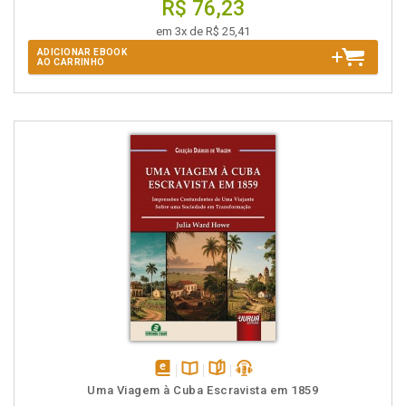
R$ 76,23
em 3x de R$ 25,41
ADICIONAR EBOOK
AO CARRINHO
disponível
Disponível
páginas
podcast
Uma Viagem à Cuba Escravista em 1859
em
na