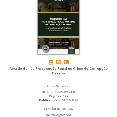
disponível
Disponível
páginas
Acordo de não Persecução Penal no Crime de Corrupção
em
na
Passiva
eBook
B.V.
Lilian Scavuzzi
ISBN:
978652632594-0
Páginas:
142
Publicado em:
31/07/2026
VERSÃO IMPRESSA
de
R$ 79,90
* por