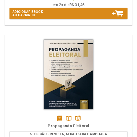
em 2x de R$ 31,46
ADICIONAR EBOOK
AO CARRINHO
disponível
Disponível
páginas
Propaganda Eleitoral
em
na
5ª EDIÇÃO - REVISTA, ATUALIZADA E AMPLIADA
eBook
B.V.