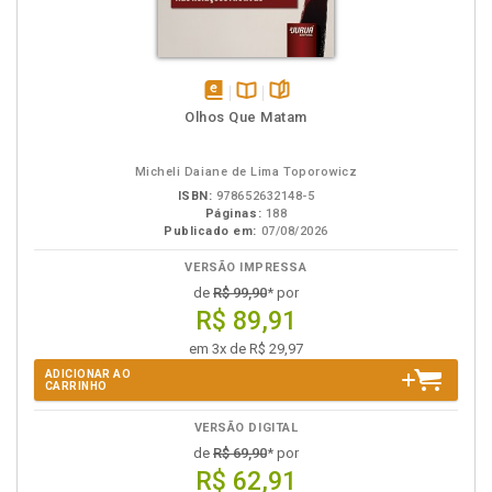
disponível
Disponível
páginas
Olhos Que Matam
em
na
eBook
B.V.
Micheli Daiane de Lima Toporowicz
ISBN:
978652632148-5
Páginas:
188
Publicado em:
07/08/2026
VERSÃO IMPRESSA
de
R$ 99,90
* por
R$ 89,91
em 3x de R$ 29,97
ADICIONAR AO
CARRINHO
VERSÃO DIGITAL
de
R$ 69,90
* por
R$ 62,91