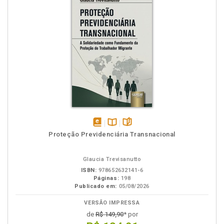
disponível
Disponível
páginas
Proteção Previdenciária Transnacional
em
na
eBook
B.V.
Glaucia Trevisanutto
ISBN:
978652632141-6
Páginas:
198
Publicado em:
05/08/2026
VERSÃO IMPRESSA
de
R$ 149,90
* por