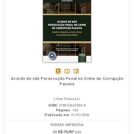
disponível
Disponível
páginas
Acordo de não Persecução Penal no Crime de Corrupção
em
na
Passiva
eBook
B.V.
Lilian Scavuzzi
ISBN:
978652632594-0
Páginas:
142
Publicado em:
31/07/2026
VERSÃO IMPRESSA
de
R$ 79,90
* por