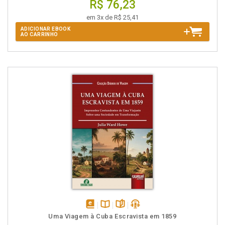
R$ 76,23
em 3x de R$ 25,41
ADICIONAR EBOOK
AO CARRINHO
disponível
Disponível
páginas
podcast
Uma Viagem à Cuba Escravista em 1859
em
na