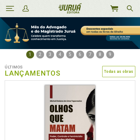
MEU
CARRINHO
1
2
3
4
5
6
7
8
9
ÚLTIMOS
LANÇAMENTOS
Todas as obras