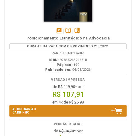
disponível
Disponível
páginas
Posicionamento Estratégico na Advocacia
em
na
OBRA ATUALIZADA COM O PROVIMENTO 205/2021
eBook
B.V.
Patrícia Steffanello
ISBN:
978652632163-8
Páginas:
190
Publicado em:
04/08/2026
VERSÃO IMPRESSA
de
R$ 119,90
* por
R$ 107,91
em 4x de R$ 26,98
ADICIONAR AO
CARRINHO
VERSÃO DIGITAL
de
R$ 84,70
* por