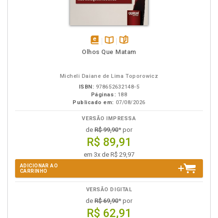
disponível
Disponível
páginas
Olhos Que Matam
em
na
eBook
B.V.
Micheli Daiane de Lima Toporowicz
ISBN:
978652632148-5
Páginas:
188
Publicado em:
07/08/2026
VERSÃO IMPRESSA
de
R$ 99,90
* por
R$ 89,91
em 3x de R$ 29,97
ADICIONAR AO
CARRINHO
VERSÃO DIGITAL
de
R$ 69,90
* por
R$ 62,91