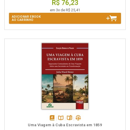
R$ 76,23
em 3x de R$ 25,41
ADICIONAR EBOOK
AO CARRINHO
disponível
Disponível
páginas
podcast
Uma Viagem à Cuba Escravista em 1859
em
na