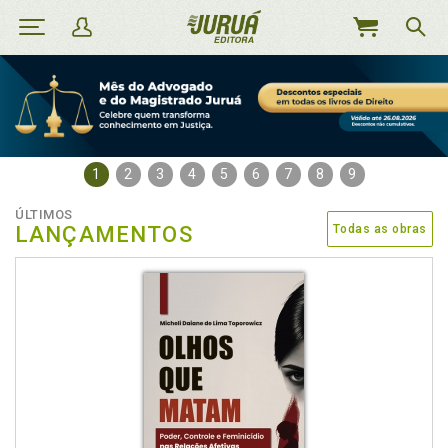
MEU
CARRINHO
1
2
3
4
5
6
7
8
9
ÚLTIMOS
LANÇAMENTOS
Todas as obras