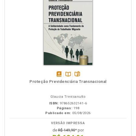
disponível
Disponível
páginas
Proteção Previdenciária Transnacional
em
na
eBook
B.V.
Glaucia Trevisanutto
ISBN:
978652632141-6
Páginas:
198
Publicado em:
05/08/2026
VERSÃO IMPRESSA
de
R$ 149,90
* por