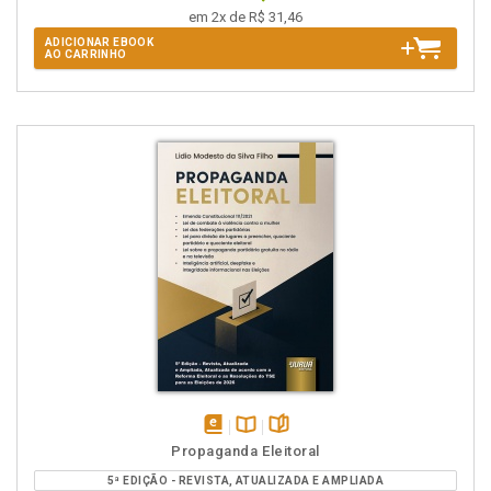
em 2x de R$ 31,46
ADICIONAR EBOOK
AO CARRINHO
disponível
Disponível
páginas
Propaganda Eleitoral
em
na
5ª EDIÇÃO - REVISTA, ATUALIZADA E AMPLIADA
eBook
B.V.