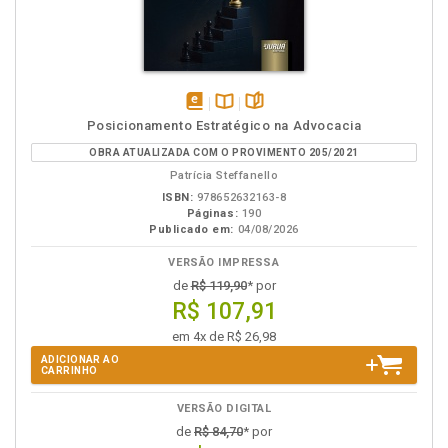
disponível
Disponível
páginas
Posicionamento Estratégico na Advocacia
em
na
OBRA ATUALIZADA COM O PROVIMENTO 205/2021
eBook
B.V.
Patrícia Steffanello
ISBN:
978652632163-8
Páginas:
190
Publicado em:
04/08/2026
VERSÃO IMPRESSA
de
R$ 119,90
* por
R$ 107,91
em 4x de R$ 26,98
ADICIONAR AO
CARRINHO
VERSÃO DIGITAL
de
R$ 84,70
* por