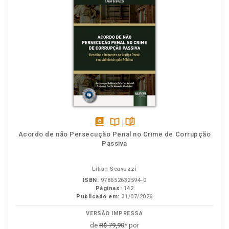
disponível
Disponível
páginas
Acordo de não Persecução Penal no Crime de Corrupção
em
na
Passiva
eBook
B.V.
Lilian Scavuzzi
ISBN:
978652632594-0
Páginas:
142
Publicado em:
31/07/2026
VERSÃO IMPRESSA
de
R$ 79,90
* por