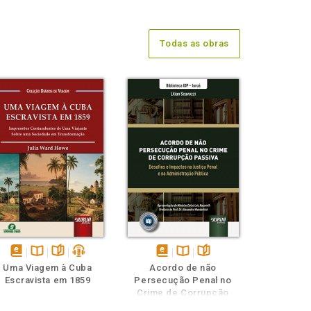
Todas as obras
disponível
Disponível
páginas
podcast
disponível
Disponível
páginas
Uma Viagem à Cuba
Acordo de não
em
na
em
na
Escravista em 1859
Persecução Penal no
eBook
B.V.
eBook
B.V.
Crime de Corrupção
Passiva