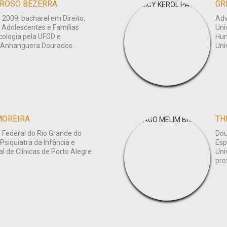
DROSO BEZERRA
GR
2009, bacharel em Direito,
Adv
, Adolescentes e Famílias
Uni
cologia pela UFGD e
Hum
 Anhanguera Dourados.
Uni
MOREIRA
TH
 Federal do Rio Grande do
Dou
 Psiquiatra da Infância e
Esp
l de Clínicas de Porto Alegre
Uni
pro