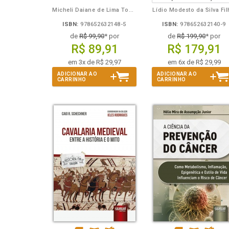
Micheli Daiane de Lima Toporowicz
Lídio Modesto da Silva Fi
ISBN:
978652632148-5
ISBN:
978652632140-9
de
R$ 99,90
* por
de
R$ 199,90
* por
R$ 89,91
R$ 179,91
em 3x de R$ 29,97
em 6x de R$ 29,99
ADICIONAR AO
ADICIONAR AO
CARRINHO
CARRINHO