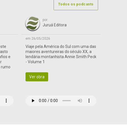
Todos os podcasts
por:
Juruá Editora
em 26/05/2026
este
Viaje pela América do Sul com uma das
vasto
maiores aventureiras do século XX, a
afios e
lendária montanhista Annie Smith Peck
r
- Volume 1
a rumo
Ver obra