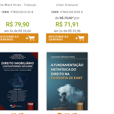
Julia Ward Howe - Tradução: Osvaldo Ferreira de Carvalho
Lilian Scavuzzi
ISBN:
978652632134-8
ISBN:
978652632594-0
de
R$ 79,90
* por
R$ 79,90
R$ 71,91
em 3x de R$ 26,63
em 2x de R$ 35,96
ADICIONAR AO
ADICIONAR AO
CARRINHO
CARRINHO