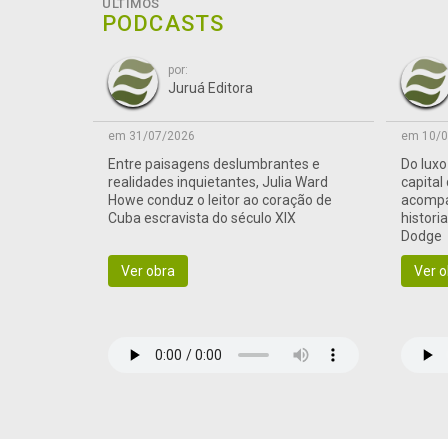
ÚLTIMOS
PODCASTS
por:
Juruá Editora
em 31/07/2026
em 10/0
Entre paisagens deslumbrantes e
Do lux
realidades inquietantes, Julia Ward
capital
Howe conduz o leitor ao coração de
acompa
Cuba escravista do século XIX
histori
Dodge
Ver obra
Ver o