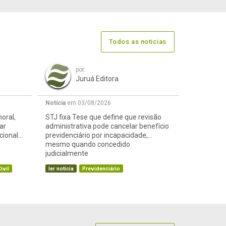
Todos as noticias
por:
Juruá Editora
Notícia
em 03/08/2026
oral,
STJ fixa Tese que define que revisão
ar
administrativa pode cancelar benefício
cional
previdenciário por incapacidade,
mesmo quando concedido
judicialmente
ivil
ler notícia
Previdenciário