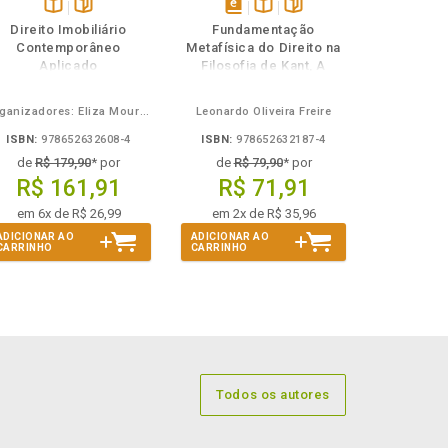
Disponível
páginas
disponível
Disponível
páginas
Direito Imobiliário
Fundamentação
na
em
na
Contemporâneo
Metafísica do Direito na
B.V.
eBook
B.V.
Aplicado
Filosofia de Kant, A
Organizadores: Eliza Moura Navarro de Novaes, Rafael de Oliveira Lage, Daniel Ribeiro Pettersen
Leonardo Oliveira Freire
ISBN:
978652632608-4
ISBN:
978652632187-4
de
R$ 179,90
* por
de
R$ 79,90
* por
R$ 161,91
R$ 71,91
em 6x de R$ 26,99
em 2x de R$ 35,96
ADICIONAR AO
ADICIONAR AO
CARRINHO
CARRINHO
Todos os autores