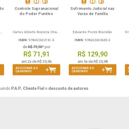
mbém
Folheie
Também
Também
Folheie
s
disponível
Disponível
páginas
disponível
Disponível
páginas
do
Controle Supranacional
Sofrimento Judicial nas
em
na
em
na
do Poder Punitivo
Varas de Família
eBook
B.V.
eBook
B.V.
Mira de Assumpção Junior
Carlos Alberto Bezerra Chagas
Eduardo Ponte Brandão
ISBN:
978652632151-5
ISBN:
978652632605-3
de
R$ 79,90
* por
R$ 71,91
R$ 129,90
em 2x de R$ 35,96
em 5x de R$ 25,98
ADICIONAR AO
ADICIONAR AO
CARRINHO
CARRINHO
luindo
P.A.P.
,
Cliente Fiel
e
desconto de autores