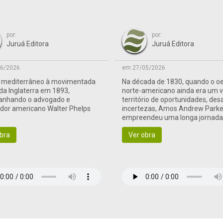
por:
por:
Juruá Editora
Juruá Editora
6/2026
em 27/05/2026
o mediterrâneo à movimentada
Na década de 1830, quando o o
 da Inglaterra em 1893,
norte-americano ainda era um 
nhando o advogado e
território de oportunidades, des
ador americano Walter Phelps
incertezas, Amos Andrew Parke
empreendeu uma longa jornad
às terras de fronteira
bra
Ver obra