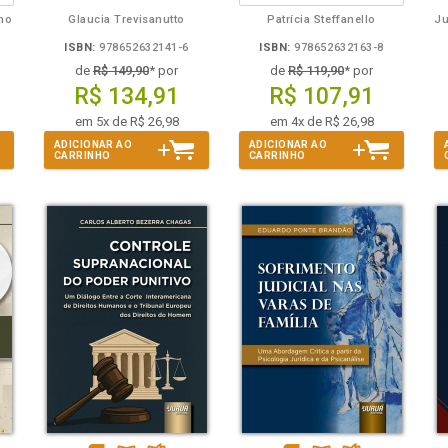
lho
Glaucia Trevisanutto
Patrícia Steffanello
ISBN:
978652632141-6
ISBN:
978652632163-8
de
R$ 149,90
* por
de
R$ 119,90
* por
R$ 134,91
R$ 107,91
em 5x de R$ 26,98
em 4x de R$ 26,98
ADICIONAR AO
ADICIONAR AO
CARRINHO
CARRINHO