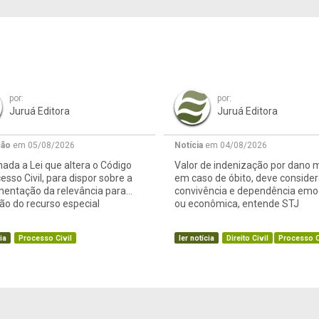
por:
por:
Juruá Editora
Juruá Editora
ção
em 05/08/2026
Notícia
em 04/08/2026
ada a Lei que altera o Código
Valor de indenização por dano m
esso Civil, para dispor sobre a
em caso de óbito, deve consider
mentação da relevância para
convivência e dependência emo
o do recurso especial
ou econômica, entende STJ
ia
Processo Civil
ler notícia
Direito Civil
Processo C