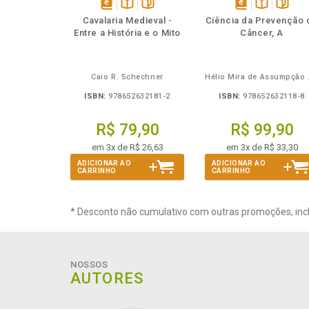
Também
Também
Folheie
Também
Também
Folheie
Ta
disponível
Disponível
páginas
disponível
Disponível
página
Cavalaria Medieval -
Ciência da Prevenção 
em
na
em
na
Entre a História e o Mito
Câncer, A
eBook
B.V.
eBook
B.V.
Caio R. Schechner
Hélio 
ISBN:
978652632181-2
ISBN:
978652632118-8
R$ 79,90
R$ 99,90
em 3x de R$ 26,63
em 3x de R$ 33,30
ADICIONAR AO
ADICIONAR AO
CARRINHO
CARRINHO
* Desconto não cumulativo com outras promoções, inc
NOSSOS
AUTORES