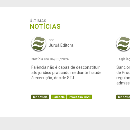
ÚLTIMAS
NOTÍCIAS
por:
Juruá Editora
Notícia
em 06/08/2026
Legisla
Falência não é capaz de desconstituir
Sancion
ato jurídico praticado mediante fraude
de Proc
à execução, decide STJ
regula
admissã
ler notícia
Falência
Processo Civil
ler notíc