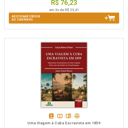
R$ 76,23
em 3x de R$ 25,41
ADICIONAR EBOOK
AO CARRINHO
disponível
Disponível
páginas
podcast
Uma Viagem à Cuba Escravista em 1859
em
na