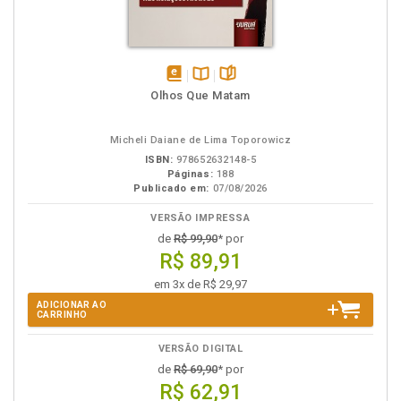
disponível
Disponível
páginas
Olhos Que Matam
em
na
eBook
B.V.
Micheli Daiane de Lima Toporowicz
ISBN:
978652632148-5
Páginas:
188
Publicado em:
07/08/2026
VERSÃO IMPRESSA
de
R$ 99,90
* por
R$ 89,91
em 3x de R$ 29,97
ADICIONAR AO
CARRINHO
VERSÃO DIGITAL
de
R$ 69,90
* por
R$ 62,91