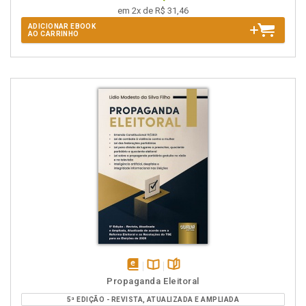
em 2x de R$ 31,46
ADICIONAR EBOOK
AO CARRINHO
disponível
Disponível
páginas
Propaganda Eleitoral
em
na
5ª EDIÇÃO - REVISTA, ATUALIZADA E AMPLIADA
eBook
B.V.