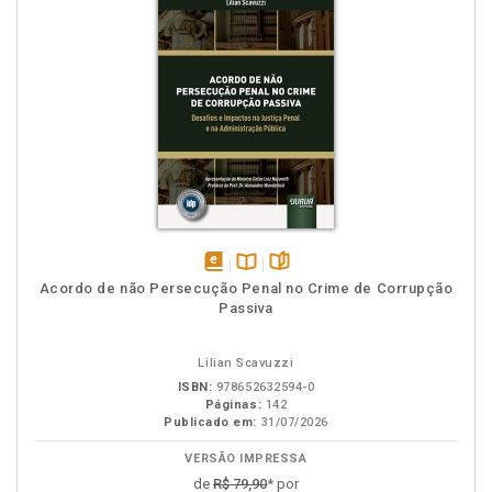
disponível
Disponível
páginas
Acordo de não Persecução Penal no Crime de Corrupção
em
na
Passiva
eBook
B.V.
Lilian Scavuzzi
ISBN:
978652632594-0
Páginas:
142
Publicado em:
31/07/2026
VERSÃO IMPRESSA
de
R$ 79,90
* por