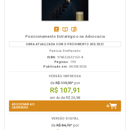
disponível
Disponível
páginas
Posicionamento Estratégico na Advocacia
em
na
OBRA ATUALIZADA COM O PROVIMENTO 205/2021
eBook
B.V.
Patrícia Steffanello
ISBN:
978652632163-8
Páginas:
190
Publicado em:
04/08/2026
VERSÃO IMPRESSA
de
R$ 119,90
* por
R$ 107,91
em 4x de R$ 26,98
ADICIONAR AO
CARRINHO
VERSÃO DIGITAL
de
R$ 84,70
* por