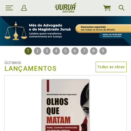
MEU
CARRINHO
1
2
3
4
5
6
7
8
9
ÚLTIMOS
LANÇAMENTOS
Todas as obras