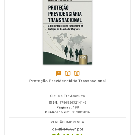
disponível
Disponível
páginas
Proteção Previdenciária Transnacional
em
na
eBook
B.V.
Glaucia Trevisanutto
ISBN:
978652632141-6
Páginas:
198
Publicado em:
05/08/2026
VERSÃO IMPRESSA
de
R$ 149,90
* por