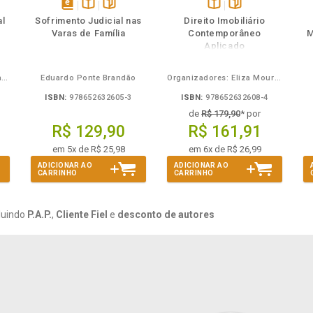
ém
ambém
Folheie
Também
Também
Folheie
s
disponível
Disponível
páginas
Disponível
páginas
al
Sofrimento Judicial nas
Direito Imobiliário
em
na
na
Varas de Família
Contemporâneo
M
eBook
B.V.
B.V.
Aplicado
Carlos Alberto Bezerra Chagas
Eduardo Ponte Brandão
Organizadores: Eliza Moura Navarro de Novaes, Rafael de Oliveira Lage, Daniel Ribeiro Pettersen
ISBN:
978652632605-3
ISBN:
978652632608-4
de
R$ 179,90
* por
R$ 129,90
R$ 161,91
em 5x de R$ 25,98
em 6x de R$ 26,99
ADICIONAR AO
ADICIONAR AO
CARRINHO
CARRINHO
luindo
P.A.P.
,
Cliente Fiel
e
desconto de autores