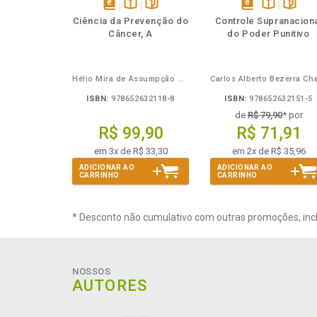
Também
Também
Folheie
Também
Folheie
Tamb
T
disponível
Disponível
páginas
disponível
Disponível
página
Ciência da Prevenção do
Controle Supranacion
em
na
em
na
Câncer, A
do Poder Punitivo
eBook
B.V.
eBook
B.V.
Hélio Mira de Assumpção Junior
ISBN:
978652632118-8
ISBN:
978652632151-5
de
R$ 79,90
* por
R$ 99,90
R$ 71,91
em 3x de R$ 33,30
em 2x de R$ 35,96
ADICIONAR AO
ADICIONAR AO
CARRINHO
CARRINHO
* Desconto não cumulativo com outras promoções, inc
NOSSOS
AUTORES