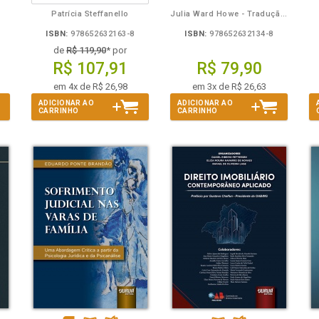
Patrícia Steffanello
Julia Ward Howe - Tradução: Osvaldo Ferreira de Carvalho
ISBN:
978652632163-8
ISBN:
978652632134-8
de
R$ 119,90
* por
R$ 107,91
R$ 79,90
em 4x de R$ 26,98
em 3x de R$ 26,63
ADICIONAR AO
ADICIONAR AO
CARRINHO
CARRINHO