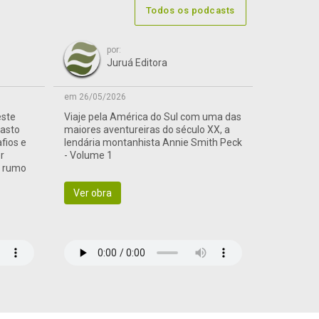
Todos os podcasts
por:
Juruá Editora
em 26/05/2026
este
Viaje pela América do Sul com uma das
vasto
maiores aventureiras do século XX, a
afios e
lendária montanhista Annie Smith Peck
r
- Volume 1
a rumo
Ver obra