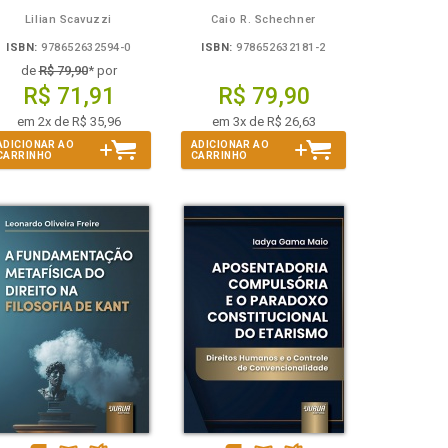
Lilian Scavuzzi
Caio R. Schechner
ISBN:
978652632594-0
ISBN:
978652632181-2
de
R$ 79,90
* por
R$ 71,91
R$ 79,90
em 2x de R$ 35,96
em 3x de R$ 26,63
ADICIONAR AO
ADICIONAR AO
CARRINHO
CARRINHO