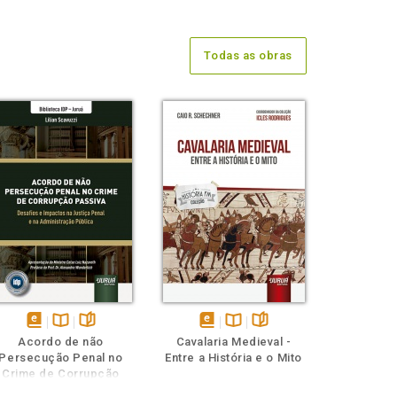
Todas as obras
disponível
Disponível
páginas
disponível
Disponível
páginas
Acordo de não
Cavalaria Medieval -
em
na
em
na
Persecução Penal no
Entre a História e o Mito
eBook
B.V.
eBook
B.V.
Crime de Corrupção
Passiva