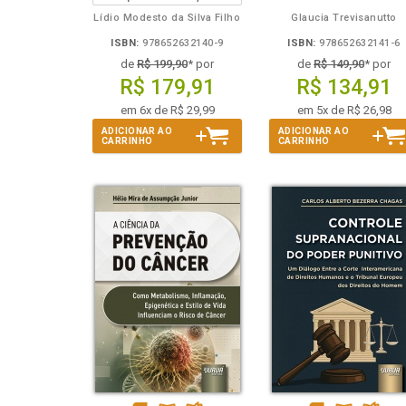
Lídio Modesto da Silva Filho
Glaucia Trevisanutto
ISBN:
978652632140-9
ISBN:
978652632141-6
de
R$ 199,90
* por
de
R$ 149,90
* por
R$ 179,91
R$ 134,91
em 6x de R$ 29,99
em 5x de R$ 26,98
ADICIONAR AO
ADICIONAR AO
CARRINHO
CARRINHO