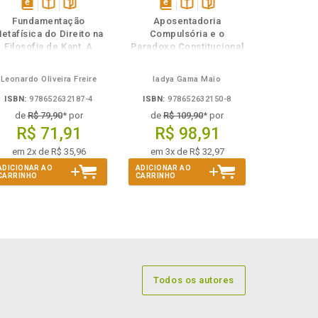
disponível
Disponível
páginas
disponível
Disponível
páginas
Fundamentação
Aposentadoria
em
na
em
na
etafísica do Direito na
Compulsória e o
eBook
B.V.
eBook
B.V.
Filosofia de Kant, A
Paradoxo Constitucional
do Etarismo
Leonardo Oliveira Freire
Iadya Gama Maio
ISBN:
978652632187-4
ISBN:
978652632150-8
de
R$ 79,90
* por
de
R$ 109,90
* por
R$ 71,91
R$ 98,91
em 2x de R$ 35,96
em 3x de R$ 32,97
ADICIONAR AO
ADICIONAR AO
CARRINHO
CARRINHO
Todos os autores