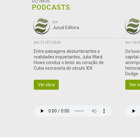
ÚLTIMOS
PODCASTS
por:
Juruá Editora
em 31/07/2026
em 10/0
Entre paisagens deslumbrantes e
Do lux
realidades inquietantes, Julia Ward
capital
Howe conduz o leitor ao coração de
acompa
Cuba escravista do século XIX
histori
Dodge
Ver obra
Ver o