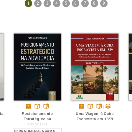
1
2
3
4
5
6
7
8
9
ém
ambém
Folheie
Também
Também
Folheie
s
disponível
Disponível
páginas
disponível
Disponível
páginas
podcast
ia
Posicionamento
Uma Viagem à Cuba
em
na
em
na
Estratégico na
Escravista em 1859
eBook
B.V.
eBook
B.V.
Advocacia
OBRA ATUALIZADA COM O PROVIMENTO 205/2021