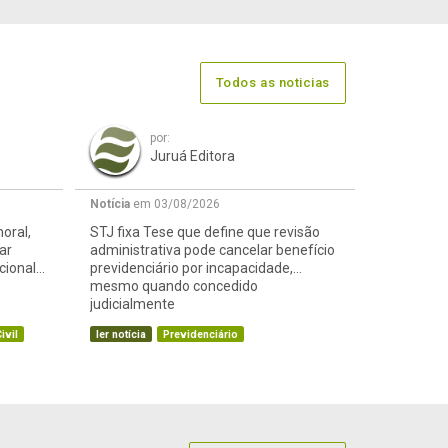
Todos as noticias
por:
Juruá Editora
Notícia
em 03/08/2026
oral,
STJ fixa Tese que define que revisão
ar
administrativa pode cancelar benefício
cional
previdenciário por incapacidade,
mesmo quando concedido
judicialmente
ivil
ler notícia
Previdenciário