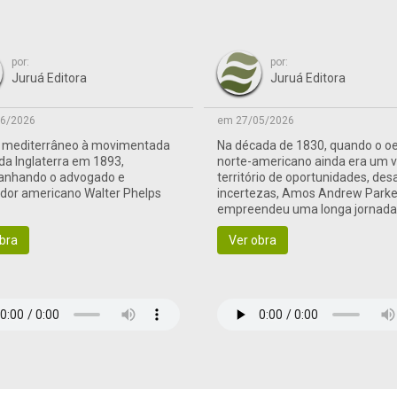
por:
por:
Juruá Editora
Juruá Editora
6/2026
em 27/05/2026
o mediterrâneo à movimentada
Na década de 1830, quando o o
 da Inglaterra em 1893,
norte-americano ainda era um 
nhando o advogado e
território de oportunidades, des
ador americano Walter Phelps
incertezas, Amos Andrew Parke
empreendeu uma longa jornad
às terras de fronteira
bra
Ver obra