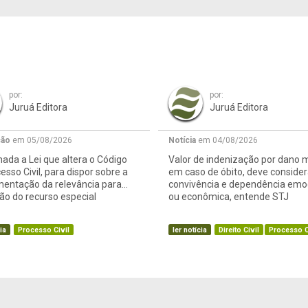
por:
por:
Juruá Editora
Juruá Editora
ção
em 05/08/2026
Notícia
em 04/08/2026
ada a Lei que altera o Código
Valor de indenização por dano m
esso Civil, para dispor sobre a
em caso de óbito, deve consider
mentação da relevância para
convivência e dependência emo
o do recurso especial
ou econômica, entende STJ
ia
Processo Civil
ler notícia
Direito Civil
Processo C