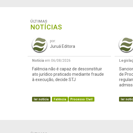
ÚLTIMAS
NOTÍCIAS
por:
Juruá Editora
Notícia
em 06/08/2026
Legisla
Falência não é capaz de desconstituir
Sancion
ato jurídico praticado mediante fraude
de Proc
à execução, decide STJ
regula
admissã
ler notícia
Falência
Processo Civil
ler notíc