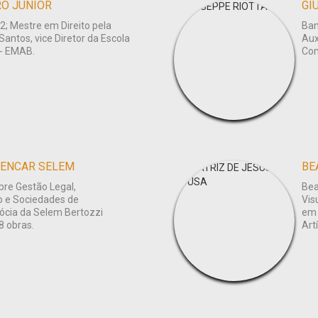
RO JUNIOR
GI
2; Mestre em Direito pela
Ban
Santos, vice Diretor da Escola
Aux
 - EMAB.
Com
LENCAR SELEM
BE
bre Gestão Legal,
Bea
o e Sociedades de
Vis
ócia da Selem Bertozzi
em 
8 obras.
Art