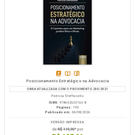
disponível
Disponível
páginas
Posicionamento Estratégico na Advocacia
em
na
OBRA ATUALIZADA COM O PROVIMENTO 205/2021
eBook
B.V.
Patrícia Steffanello
ISBN:
978652632163-8
Páginas:
190
Publicado em:
04/08/2026
VERSÃO IMPRESSA
de
R$ 119,90
* por