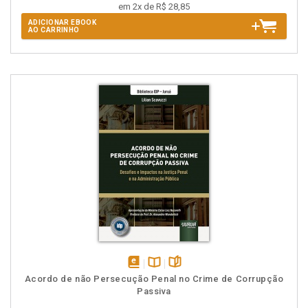
em 2x de R$ 28,85
ADICIONAR EBOOK
AO CARRINHO
disponível
Disponível
páginas
Acordo de não Persecução Penal no Crime de Corrupção
em
na
Passiva
eBook
B.V.