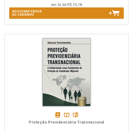
em 5x de R$ 25,18
ADICIONAR EBOOK
AO CARRINHO
disponível
Disponível
páginas
Proteção Previdenciária Transnacional
em
na
eBook
B.V.