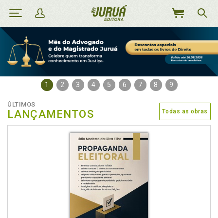
MEU
CARRINHO
1
2
3
4
5
6
7
8
9
ÚLTIMOS
LANÇAMENTOS
Todas as obras