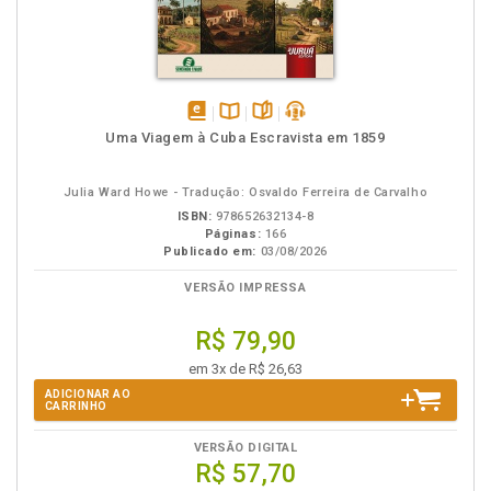
disponível
Disponível
páginas
podcast
Uma Viagem à Cuba Escravista em 1859
em
na
eBook
B.V.
Julia Ward Howe - Tradução: Osvaldo Ferreira de Carvalho
ISBN:
978652632134-8
Páginas:
166
Publicado em:
03/08/2026
VERSÃO IMPRESSA
R$ 79,90
em 3x de R$ 26,63
ADICIONAR AO
CARRINHO
VERSÃO DIGITAL
R$ 57,70