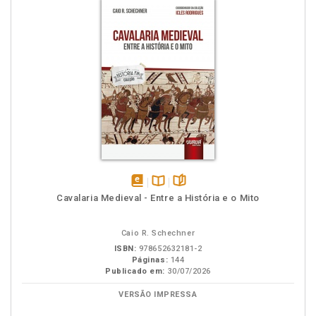
disponível
Disponível
páginas
Cavalaria Medieval - Entre a História e o Mito
em
na
eBook
B.V.
Caio R. Schechner
ISBN:
978652632181-2
Páginas:
144
Publicado em:
30/07/2026
VERSÃO IMPRESSA