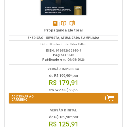
disponível
Disponível
páginas
Propaganda Eleitoral
em
na
5ª EDIÇÃO - REVISTA, ATUALIZADA E AMPLIADA
eBook
B.V.
Lídio Modesto da Silva Filho
ISBN:
978652632140-9
Páginas:
348
Publicado em:
06/08/2026
VERSÃO IMPRESSA
de
R$ 199,90
* por
R$ 179,91
em 6x de R$ 29,99
ADICIONAR AO
CARRINHO
VERSÃO DIGITAL
de
R$ 139,90
* por
R$ 125,91