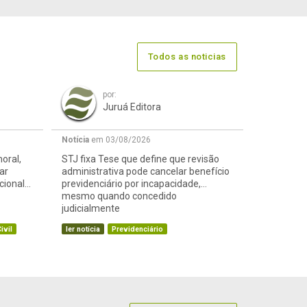
Todos as noticias
por:
Juruá Editora
Notícia
em 03/08/2026
oral,
STJ fixa Tese que define que revisão
ar
administrativa pode cancelar benefício
cional
previdenciário por incapacidade,
mesmo quando concedido
judicialmente
ivil
ler notícia
Previdenciário