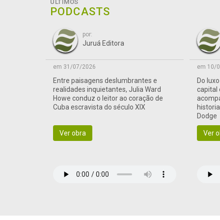
ÚLTIMOS
PODCASTS
por:
Juruá Editora
em 31/07/2026
em 10/0
Entre paisagens deslumbrantes e
Do lux
realidades inquietantes, Julia Ward
capital
Howe conduz o leitor ao coração de
acompa
Cuba escravista do século XIX
histori
Dodge
Ver obra
Ver o