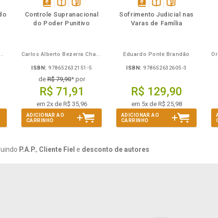
mbém
Folheie
Também
Também
Folheie
s
disponível
Disponível
páginas
disponível
Disponível
páginas
do
Controle Supranacional
Sofrimento Judicial nas
em
na
em
na
do Poder Punitivo
Varas de Família
eBook
B.V.
eBook
B.V.
Mira de Assumpção Junior
Carlos Alberto Bezerra Chagas
Eduardo Ponte Brandão
ISBN:
978652632151-5
ISBN:
978652632605-3
de
R$ 79,90
* por
R$ 71,91
R$ 129,90
em 2x de R$ 35,96
em 5x de R$ 25,98
ADICIONAR AO
ADICIONAR AO
CARRINHO
CARRINHO
luindo
P.A.P.
,
Cliente Fiel
e
desconto de autores