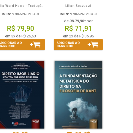
Julia Ward Howe - Tradução: Osvaldo Ferreira de Carvalho
Lilian Scavuzzi
ISBN:
978652632134-8
ISBN:
978652632594-0
de
R$ 79,90
* por
R$ 79,90
R$ 71,91
em 3x de R$ 26,63
em 2x de R$ 35,96
ADICIONAR AO
ADICIONAR AO
CARRINHO
CARRINHO