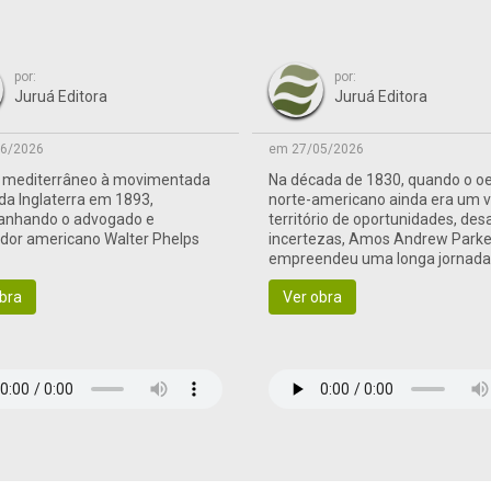
por:
por:
Juruá Editora
Juruá Editora
6/2026
em 27/05/2026
o mediterrâneo à movimentada
Na década de 1830, quando o o
 da Inglaterra em 1893,
norte-americano ainda era um 
nhando o advogado e
território de oportunidades, des
ador americano Walter Phelps
incertezas, Amos Andrew Parke
empreendeu uma longa jornad
às terras de fronteira
bra
Ver obra