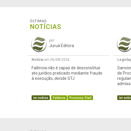
ÚLTIMAS
NOTÍCIAS
por:
Juruá Editora
Notícia
em 06/08/2026
Legisla
Falência não é capaz de desconstituir
Sancion
ato jurídico praticado mediante fraude
de Proc
à execução, decide STJ
regula
admissã
ler notícia
Falência
Processo Civil
ler notíc