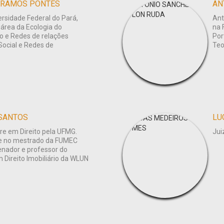
 RAMOS PONTES
AN
ersidade Federal do Pará,
Ant
área da Ecologia do
na 
 e Redes de relações
Por
Social e Redes de
Teo
 SANTOS
LU
re em Direito pela UFMG.
Jui
 e no mestrado da FUMEC
enador e professor do
Direito Imobiliário da WLUN