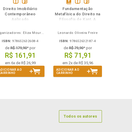
Disponível
páginas
disponível
Disponível
páginas
Direito Imobiliário
Fundamentação
na
em
na
Contemporâneo
Metafísica do Direito na
B.V.
eBook
B.V.
Aplicado
Filosofia de Kant, A
Organizadores: Eliza Moura Navarro de Novaes, Rafael de Oliveira Lage, Daniel Ribeiro Pettersen
Leonardo Oliveira Freire
ISBN:
978652632608-4
ISBN:
978652632187-4
de
R$ 179,90
* por
de
R$ 79,90
* por
R$ 161,91
R$ 71,91
em 6x de R$ 26,99
em 2x de R$ 35,96
ADICIONAR AO
ADICIONAR AO
CARRINHO
CARRINHO
Todos os autores