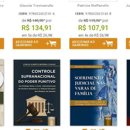
lho
Glaucia Trevisanutto
Patrícia Steffanello
ISBN:
978652632141-6
ISBN:
978652632163-8
de
R$ 149,90
* por
de
R$ 119,90
* por
R$ 134,91
R$ 107,91
em 5x de R$ 26,98
em 4x de R$ 26,98
ADICIONAR AO
ADICIONAR AO
CARRINHO
CARRINHO