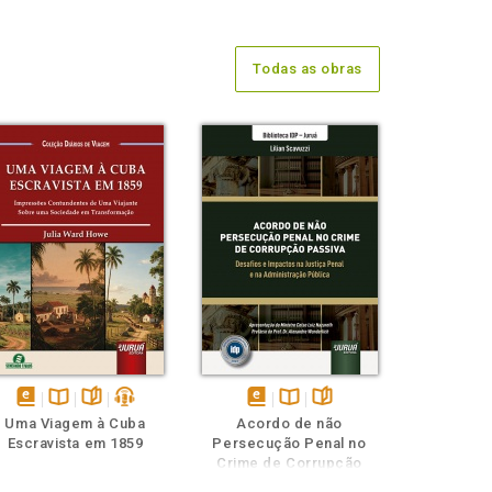
Todas as obras
disponível
Disponível
páginas
podcast
disponível
Disponível
páginas
Uma Viagem à Cuba
Acordo de não
em
na
em
na
Escravista em 1859
Persecução Penal no
eBook
B.V.
eBook
B.V.
Crime de Corrupção
Passiva