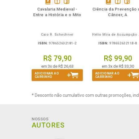
Também
Também
Folheie
Também
Também
Folheie
Ta
disponível
Disponível
páginas
disponível
Disponível
página
Cavalaria Medieval -
Ciência da Prevenção 
em
na
em
na
Entre a História e o Mito
Câncer, A
eBook
B.V.
eBook
B.V.
Caio R. Schechner
Hélio 
ISBN:
978652632181-2
ISBN:
978652632118-8
R$ 79,90
R$ 99,90
em 3x de R$ 26,63
em 3x de R$ 33,30
ADICIONAR AO
ADICIONAR AO
CARRINHO
CARRINHO
* Desconto não cumulativo com outras promoções, inc
NOSSOS
AUTORES