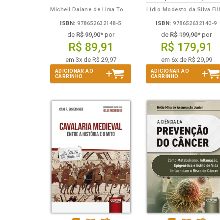
Micheli Daiane de Lima Toporowicz
Lídio Modesto da Silva Fi
ISBN:
978652632148-5
ISBN:
978652632140-9
de
R$ 99,90
* por
de
R$ 199,90
* por
R$ 89,91
R$ 179,91
em 3x de R$ 29,97
em 6x de R$ 29,99
ADICIONAR AO
ADICIONAR AO
CARRINHO
CARRINHO