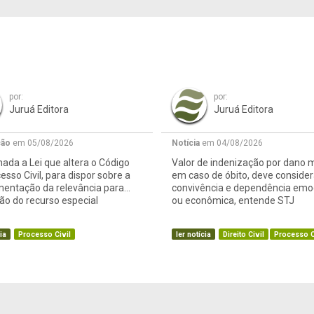
por:
por:
Juruá Editora
Juruá Editora
ção
em 05/08/2026
Notícia
em 04/08/2026
ada a Lei que altera o Código
Valor de indenização por dano m
esso Civil, para dispor sobre a
em caso de óbito, deve consider
mentação da relevância para
convivência e dependência emo
o do recurso especial
ou econômica, entende STJ
ia
Processo Civil
ler notícia
Direito Civil
Processo C