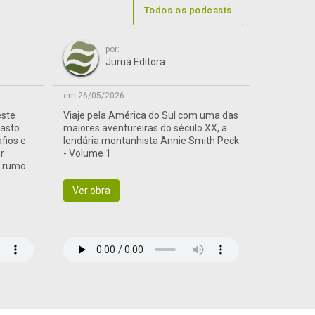
Todos os podcasts
por:
Juruá Editora
em 26/05/2026
este
Viaje pela América do Sul com uma das
vasto
maiores aventureiras do século XX, a
afios e
lendária montanhista Annie Smith Peck
r
- Volume 1
a rumo
Ver obra