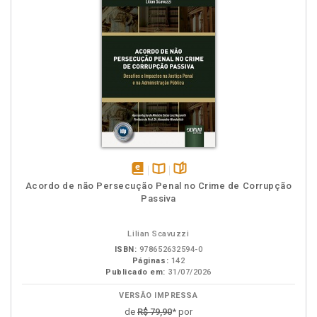
disponível
Disponível
páginas
Acordo de não Persecução Penal no Crime de Corrupção
em
na
Passiva
eBook
B.V.
Lilian Scavuzzi
ISBN:
978652632594-0
Páginas:
142
Publicado em:
31/07/2026
VERSÃO IMPRESSA
de
R$ 79,90
* por