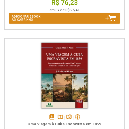
R$ 76,23
em 3x de R$ 25,41
ADICIONAR EBOOK
AO CARRINHO
disponível
Disponível
páginas
podcast
Uma Viagem à Cuba Escravista em 1859
em
na