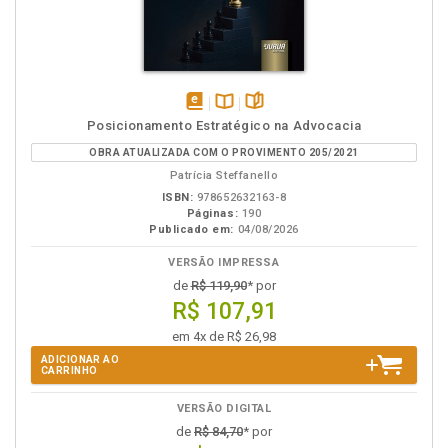
disponível
Disponível
páginas
Posicionamento Estratégico na Advocacia
em
na
OBRA ATUALIZADA COM O PROVIMENTO 205/2021
eBook
B.V.
Patrícia Steffanello
ISBN:
978652632163-8
Páginas:
190
Publicado em:
04/08/2026
VERSÃO IMPRESSA
de
R$ 119,90
* por
R$ 107,91
em 4x de R$ 26,98
ADICIONAR AO
CARRINHO
VERSÃO DIGITAL
de
R$ 84,70
* por