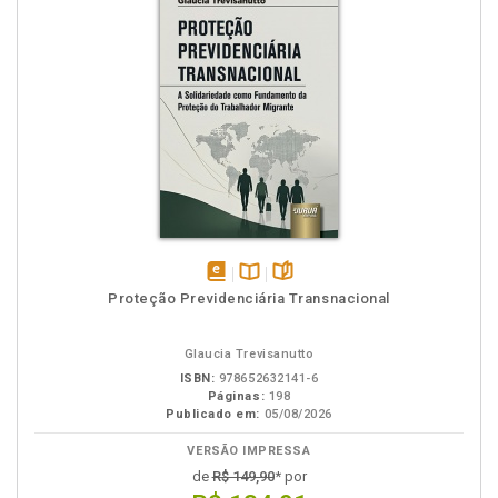
disponível
Disponível
páginas
Proteção Previdenciária Transnacional
em
na
eBook
B.V.
Glaucia Trevisanutto
ISBN:
978652632141-6
Páginas:
198
Publicado em:
05/08/2026
VERSÃO IMPRESSA
de
R$ 149,90
* por