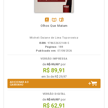
disponível
Disponível
páginas
Olhos Que Matam
em
na
eBook
B.V.
Micheli Daiane de Lima Toporowicz
ISBN:
978652632148-5
Páginas:
188
Publicado em:
07/08/2026
VERSÃO IMPRESSA
de
R$ 99,90
* por
R$ 89,91
em 3x de R$ 29,97
ADICIONAR AO
CARRINHO
VERSÃO DIGITAL
de
R$ 69,90
* por
R$ 62,91