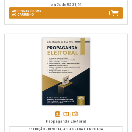
em 2x de R$ 31,46
ADICIONAR EBOOK
AO CARRINHO
disponível
Disponível
páginas
Propaganda Eleitoral
em
na
5ª EDIÇÃO - REVISTA, ATUALIZADA E AMPLIADA
eBook
B.V.