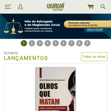
MEU
CARRINHO
1
2
3
4
5
6
7
8
9
ÚLTIMOS
LANÇAMENTOS
Todas as obras