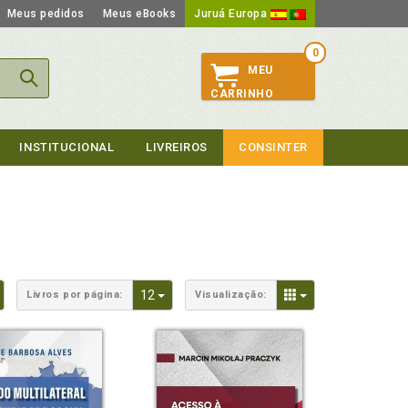
Meus pedidos
Meus eBooks
Juruá Europa
0
MEU
CARRINHO
INSTITUCIONAL
LIVREIROS
CONSINTER
Toggle Dropdown
Toggle Dropdown
Toggle Dropdown
12
Livros por página:
Visualização: