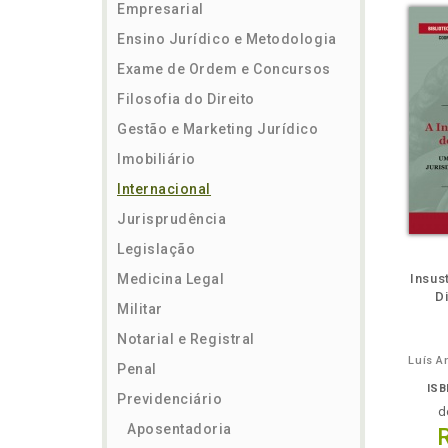
Empresarial
Ensino Jurídico e Metodologia
Exame de Ordem e Concursos
Filosofia do Direito
Gestão e Marketing Jurídico
Imobiliário
Internacional
Jurisprudência
Legislação
ém
Folheie
Também
Também
Folheie
Também
També
F
Medicina Legal
Insus
Di
Militar
Notarial e Registral
Luís A
Penal
ISB
Previdenciário
d
Aposentadoria