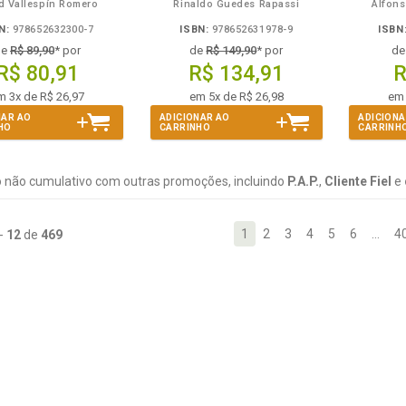
d Vallespín Romero
Rinaldo Guedes Rapassi
Alfon
N:
978652632300-7
ISBN:
978652631978-9
ISBN
de
R$ 89,90
* por
de
R$ 149,90
* por
d
R$ 80,91
R$ 134,91
R
m 3x de R$ 26,97
em 5x de R$ 26,98
em 
NAR AO
ADICIONAR AO
ADICIONA
HO
CARRINHO
CARRINH
 não cumulativo com outras promoções, incluindo
P.A.P.
,
Cliente Fiel
e
1
2
3
4
5
6
…
4
-
12
de
469