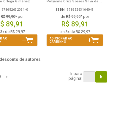
so Ortega Giménez
Polyanne Cruz Soares Silva da Trindade
:
978652632031-0
ISBN:
978652631640-5
e
R$ 99,90
* por
de
R$ 99,90
* por
$ 89,91
R$ 89,91
3x de R$ 29,97
em 3x de R$ 29,97
R AO
ADICIONAR AO
O
CARRINHO
desconto de autores
Ir para
0
»
Ir
página: