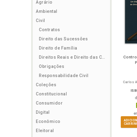
Agrário
Ambiental
Civil
Contratos
Direito das Sucessões
Direito de Família
ém
Folheie
Também
Também
Folheie
Também
També
F
Direitos Reais e Direito das Coisas
Contro
Obrigações
Responsabilidade Civil
Carlos 
Coleções
ISB
Constitucional
Consumidor
Digital
e
ADICIO
Econômico
CARRIN
Eleitoral