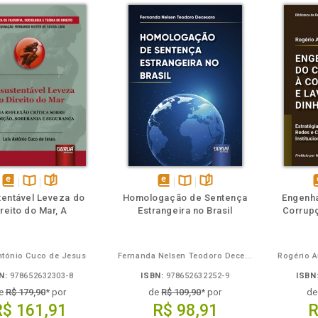
m
olheie
Também
Também
Folheie
disponível
Disponível
páginas
disponível
Disponível
páginas
d
tentável Leveza do
Homologação de Sentença
Engenha
em
na
em
na
reito do Mar, A
Estrangeira no Brasil
Corrup
eBook
B.V.
eBook
B.V.
e
ntónio Cuco de Jesus
Fernanda Nelsen Teodoro Decesaro
Rogério A
N:
978652632303-8
ISBN:
978652632252-9
ISBN
e
R$ 179,90
* por
de
R$ 109,90
* por
d
R$ 161,91
R$ 98,91
R