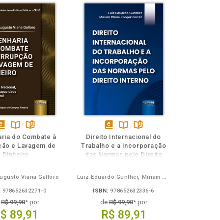
isponível
Disponível
páginas
disponível
Disponível
páginas
ria do Combate à
Direito Internacional do
em
na
em
na
ção e Lavagem de
Trabalho e a Incorporação
Book
B.V.
eBook
B.V.
Dinheiro
das Normas pelo Direito
Interno
ugusto Viana Galloro
Luiz Eduardo Gunther, Miriam Olivia Knopik Ferraz
:
978652632271-0
ISBN:
978652632336-6
e
R$ 99,90
* por
de
R$ 99,90
* por
$ 89,91
R$ 89,91