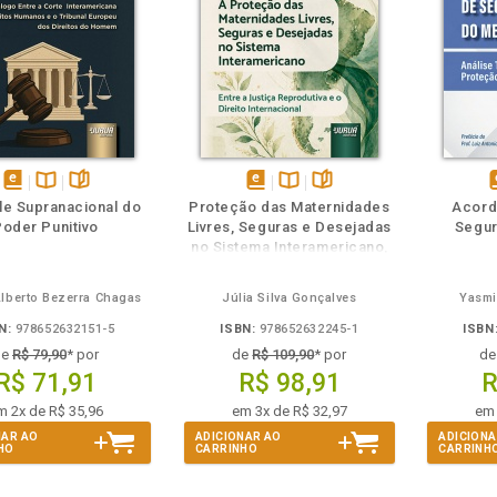
m
olheie
Também
Também
Folheie
disponível
Disponível
páginas
disponível
Disponível
páginas
d
le Supranacional do
Proteção das Maternidades
Acordo
em
na
em
na
Poder Punitivo
Livres, Seguras e Desejadas
Segur
eBook
B.V.
eBook
B.V.
e
no Sistema Interamericano,
A
Alberto Bezerra Chagas
Júlia Silva Gonçalves
Yasmi
N:
978652632151-5
ISBN:
978652632245-1
ISBN
de
R$ 79,90
* por
de
R$ 109,90
* por
d
R$ 71,91
R$ 98,91
R
m 2x de R$ 35,96
em 3x de R$ 32,97
em 
NAR AO
ADICIONAR AO
ADICIONA
HO
CARRINHO
CARRINH