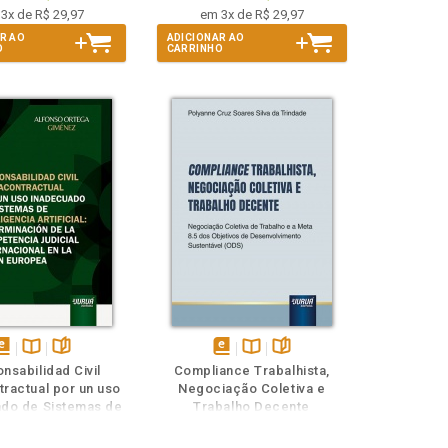
3x de R$ 29,97
em 3x de R$ 29,97
R AO
ADICIONAR AO
O
CARRINHO
isponível
Disponível
páginas
disponível
Disponível
páginas
nsabilidad Civil
Compliance Trabalhista,
em
na
em
na
tractual por un uso
Negociação Coletiva e
Book
B.V.
eBook
B.V.
do de Sistemas de
Trabalho Decente
gencia Artificial