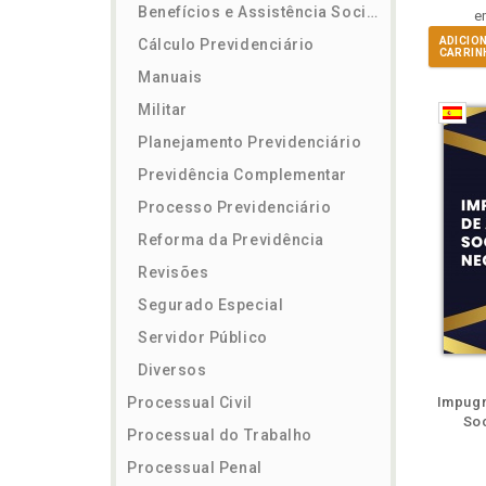
Benefícios e Assistência Social
e
ADICIO
Cálculo Previdenciário
CARRIN
Manuais
Militar
Planejamento Previdenciário
Previdência Complementar
Processo Previdenciário
Reforma da Previdência
Revisões
Segurado Especial
Servidor Público
Diversos
ém
Folheie
Também
Também
Folheie
Também
També
F
Processual Civil
Impugn
Soc
Processual do Trabalho
Processual Penal