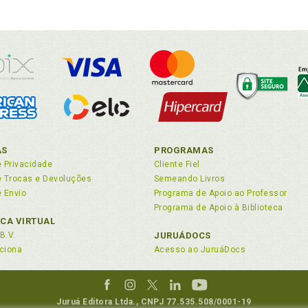
AS
PROGRAMAS
e Privacidade
Cliente Fiel
de Trocas e Devoluções
Semeando Livros
e Envio
Programa de Apoio ao Professor
Programa de Apoio à Biblioteca
ECA VIRTUAL
B.V.
JURUÁDOCS
ciona
Acesso ao JuruáDocs
Juruá Editora Ltda., CNPJ 77.535.508/0001-19