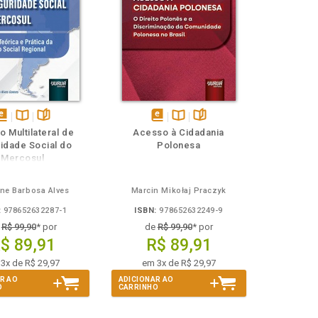
isponível
Disponível
páginas
disponível
Disponível
páginas
 Multilateral de
Acesso à Cidadania
em
na
em
na
idade Social do
Polonesa
Book
B.V.
eBook
B.V.
Mercosul
ne Barbosa Alves
Marcin Mikołaj Praczyk
:
978652632287-1
ISBN:
978652632249-9
e
R$ 99,90
* por
de
R$ 99,90
* por
$ 89,91
R$ 89,91
3x de R$ 29,97
em 3x de R$ 29,97
R AO
ADICIONAR AO
O
CARRINHO