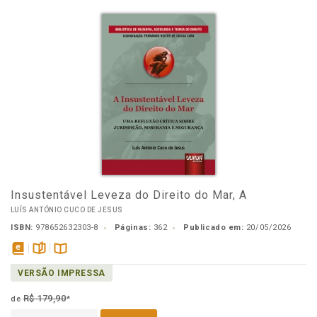
Insustentável Leveza do Direito do Mar, A
LUÍS ANTÓNIO CUCO DE JESUS
ISBN:
978652632303-8
Páginas:
362
Publicado em:
20/05/2026
disponível
páginas
Disponível
VERSÃO IMPRESSA
em
na
eBook
B.V.
R$ 179,90
de
*