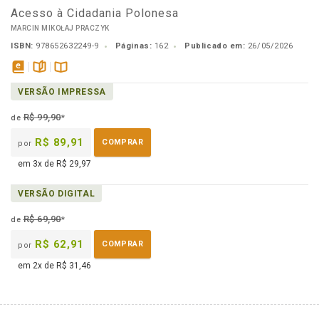
Acesso à Cidadania Polonesa
MARCIN MIKOŁAJ PRACZYK
ISBN:
978652632249-9
Páginas:
162
Publicado em:
26/05/2026
disponível
páginas
Disponível
VERSÃO IMPRESSA
em
na
eBook
B.V.
R$ 99,90
de
*
R$ 89,91
COMPRAR
por
em 3x de R$ 29,97
VERSÃO DIGITAL
R$ 69,90
de
*
R$ 62,91
COMPRAR
por
em 2x de R$ 31,46