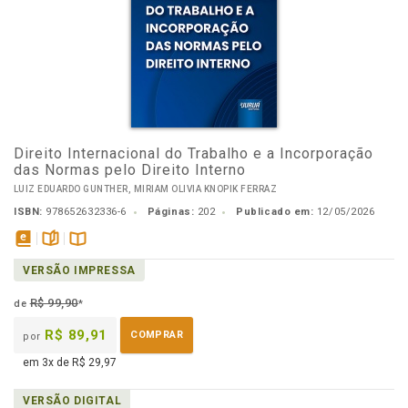
Direito Internacional do Trabalho e a Incorporação
das Normas pelo Direito Interno
LUIZ EDUARDO GUNTHER, MIRIAM OLIVIA KNOPIK FERRAZ
ISBN:
978652632336-6
Páginas:
202
Publicado em:
12/05/2026
disponível
páginas
Disponível
VERSÃO IMPRESSA
em
na
eBook
B.V.
R$ 99,90
de
*
R$ 89,91
COMPRAR
por
em 3x de R$ 29,97
VERSÃO DIGITAL