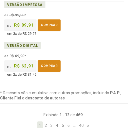
disponível
páginas
Disponível
VERSÃO IMPRESSA
em
na
eBook
B.V.
R$ 99,90
de
*
R$ 89,91
COMPRAR
por
em 3x de R$ 29,97
VERSÃO DIGITAL
R$ 69,90
de
*
R$ 62,91
COMPRAR
por
em 2x de R$ 31,46
* Desconto não cumulativo com outras promoções, incluindo
P.A.P.
,
Cliente Fiel
e
desconto de autores
Exibindo
1
-
12
de
469
1
2
3
4
5
6
…
40
»