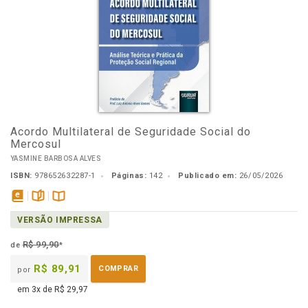
Acordo Multilateral de Seguridade Social do
Mercosul
YASMINE BARBOSA ALVES
ISBN:
978652632287-1
Páginas:
142
Publicado em:
26/05/2026
disponível
páginas
Disponível
VERSÃO IMPRESSA
em
na
eBook
B.V.
R$ 99,90
de
*
R$ 89,91
COMPRAR
por
em 3x de R$ 29,97