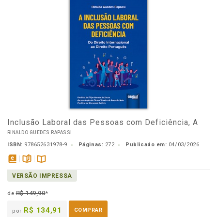
Inclusão Laboral das Pessoas com Deficiência, A
RINALDO GUEDES RAPASSI
ISBN:
978652631978-9
Páginas:
272
Publicado em:
04/03/2026
disponível
páginas
Disponível
VERSÃO IMPRESSA
em
na
eBook
B.V.
R$ 149,90
de
*
R$ 134,91
COMPRAR
por