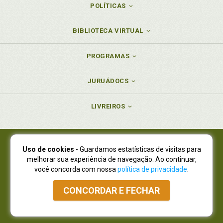
POLÍTICAS
BIBLIOTECA VIRTUAL
PROGRAMAS
JURUÁDOCS
LIVREIROS
Uso de cookies
- Guardamos estatísticas de visitas para
Juruá Editora Ltda., CNPJ 77.535.508/0001-19
melhorar sua experiência de navegação. Ao continuar,
Juruá Informática Ltda., CNPJ 01.701.561/0001-80
você concorda com nossa
política de privacidade
.
NOVO ENDEREÇO:
R. Flávio Dallegrave, 7665, São Lourenço |
Curitiba - Paraná - CEP 82210-310
CONCORDAR E FECHAR
Atendimento: (41) 4009-3900
|
Vendas Atacado: (41) 4009-3939
|
Atendimento via Whatsapp
NÃO DISPOMOS MAIS DE SHOWROOW