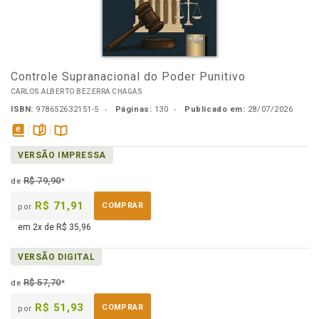
Controle Supranacional do Poder Punitivo
CARLOS ALBERTO BEZERRA CHAGAS
ISBN:
978652632151-5
Páginas:
130
Publicado em:
28/07/2026
disponível
páginas
Disponível
VERSÃO IMPRESSA
em
na
eBook
B.V.
R$ 79,90
de
*
R$ 71,91
COMPRAR
por
em 2x de R$ 35,96
VERSÃO DIGITAL
R$ 57,70
de
*
R$ 51,93
COMPRAR
por