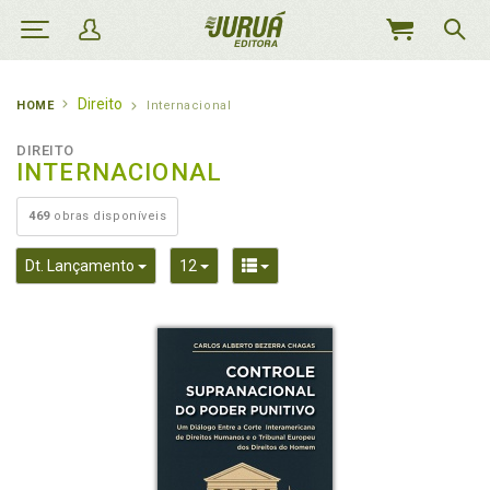
MEU
CARRINHO
Direito
HOME
Internacional
DIREITO
INTERNACIONAL
469
obras disponíveis
Toggle Dropdown
Toggle Dropdown
Toggle Dropdown
Dt. Lançamento
12