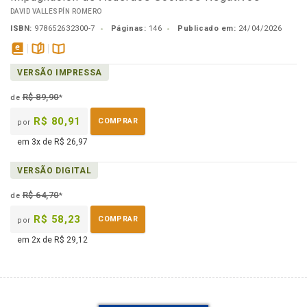
DAVID VALLESPÍN ROMERO
ISBN:
978652632300-7
Páginas:
146
Publicado em:
24/04/2026
disponível
páginas
Disponível
VERSÃO IMPRESSA
em
na
eBook
B.V.
R$ 89,90
de
*
R$ 80,91
COMPRAR
por
em 3x de R$ 26,97
VERSÃO DIGITAL
R$ 64,70
de
*
R$ 58,23
COMPRAR
por
em 2x de R$ 29,12