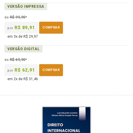
disponível
páginas
Disponível
VERSÃO IMPRESSA
em
na
eBook
B.V.
R$ 99,90
de
*
R$ 89,91
COMPRAR
por
em 3x de R$ 29,97
VERSÃO DIGITAL
R$ 69,90
de
*
R$ 62,91
COMPRAR
por
em 2x de R$ 31,46