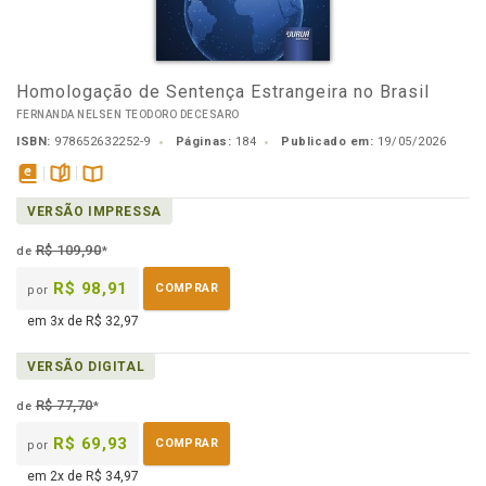
Homologação de Sentença Estrangeira no Brasil
FERNANDA NELSEN TEODORO DECESARO
ISBN:
978652632252-9
Páginas:
184
Publicado em:
19/05/2026
disponível
páginas
Disponível
VERSÃO IMPRESSA
em
na
eBook
B.V.
R$ 109,90
de
*
R$ 98,91
COMPRAR
por
em 3x de R$ 32,97
VERSÃO DIGITAL
R$ 77,70
de
*
R$ 69,93
COMPRAR
por
em 2x de R$ 34,97