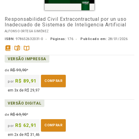
Responsabilidad Civil Extracontractual por un uso
Inadecuado de Sistemas de Inteligencia Artificial
ALFONSO ORTEGA GIMÉNEZ
ISBN:
978652632031-0
Páginas:
176
Publicado em:
28/01/2026
disponível
páginas
Disponível
VERSÃO IMPRESSA
em
na
eBook
B.V.
R$ 99,90
de
*
R$ 89,91
COMPRAR
por
em 3x de R$ 29,97
VERSÃO DIGITAL
R$ 69,90
de
*
R$ 62,91
COMPRAR
por
em 2x de R$ 31,46