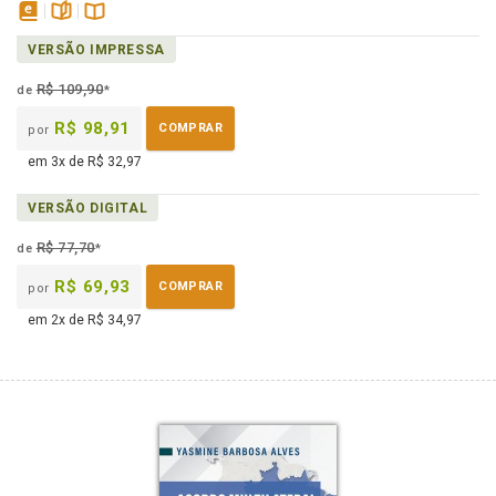
disponível
páginas
Disponível
VERSÃO IMPRESSA
em
na
eBook
B.V.
R$ 109,90
de
*
R$ 98,91
COMPRAR
por
em 3x de R$ 32,97
VERSÃO DIGITAL
R$ 77,70
de
*
R$ 69,93
COMPRAR
por
em 2x de R$ 34,97