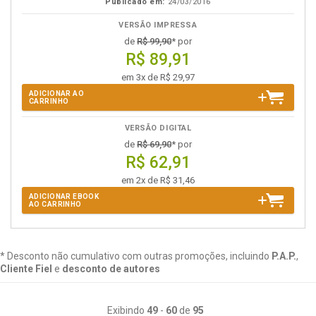
Publicado em:
24/03/2016
VERSÃO IMPRESSA
de
R$ 99,90
* por
R$ 89,91
em 3x de R$ 29,97
ADICIONAR AO
CARRINHO
VERSÃO DIGITAL
de
R$ 69,90
* por
R$ 62,91
em 2x de R$ 31,46
ADICIONAR EBOOK
AO CARRINHO
* Desconto não cumulativo com outras promoções, incluindo
P.A.P.
,
Cliente Fiel
e
desconto de autores
Exibindo
49
-
60
de
95