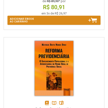
de
R$ 89,90
* por
R$ 80,91
em 3x de R$ 26,97
ADICIONAR EBOOK
AO CARRINHO
disponível
Disponível
páginas