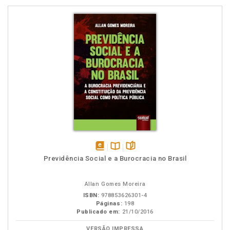
disponível
Disponível
páginas
Previdência Social e a Burocracia no Brasil
em
na
eBook
B.V.
Allan Gomes Moreira
ISBN:
978853626301-4
Páginas:
198
Publicado em:
21/10/2016
VERSÃO IMPRESSA