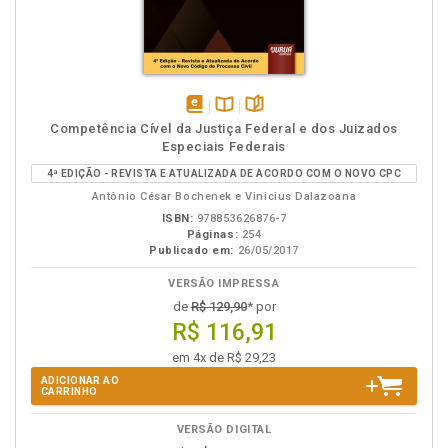
disponível
Disponível
páginas
Competência Cível da Justiça Federal e dos Juizados
em
na
Especiais Federais
eBook
B.V.
4ª EDIÇÃO - REVISTA E ATUALIZADA DE ACORDO COM O NOVO CPC
Antônio César Bochenek e Vinicius Dalazoana
ISBN:
978853626876-7
Páginas:
254
Publicado em:
26/05/2017
VERSÃO IMPRESSA
de
R$ 129,90
* por
R$ 116,91
em 4x de R$ 29,23
ADICIONAR AO
CARRINHO
VERSÃO DIGITAL