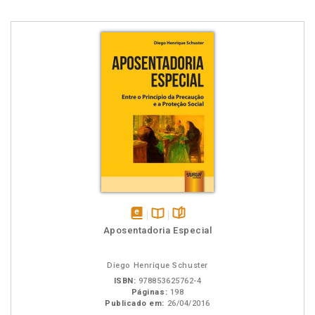
disponível
Disponível
páginas
Aposentadoria Especial
em
na
eBook
B.V.
Diego Henrique Schuster
ISBN:
978853625762-4
Páginas:
198
Publicado em:
26/04/2016