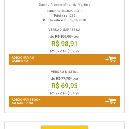
eBook
B.V.
Danilo Ribeiro Miranda Martins
ISBN:
978853627694-6
Páginas:
232
Publicado em:
01/03/2018
VERSÃO IMPRESSA
de
R$ 109,90
* por
R$ 98,91
em 3x de R$ 32,97
ADICIONAR AO
CARRINHO
VERSÃO DIGITAL
de
R$ 77,70
* por
R$ 69,93
em 2x de R$ 34,97
ADICIONAR EBOOK
AO CARRINHO