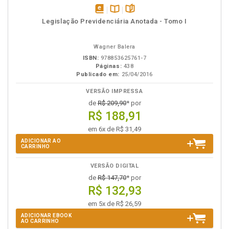
disponível
Disponível
páginas
Legislação Previdenciária Anotada - Tomo I
em
na
eBook
B.V.
Wagner Balera
ISBN:
978853625761-7
Páginas:
438
Publicado em:
25/04/2016
VERSÃO IMPRESSA
de
R$ 209,90
* por
R$ 188,91
em 6x de R$ 31,49
ADICIONAR AO
CARRINHO
VERSÃO DIGITAL
de
R$ 147,70
* por
R$ 132,93
em 5x de R$ 26,59
ADICIONAR EBOOK
AO CARRINHO