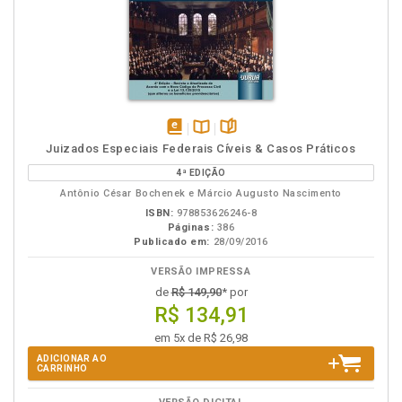
disponível
Disponível
páginas
Juizados Especiais Federais Cíveis & Casos Práticos
em
na
4ª EDIÇÃO
eBook
B.V.
Antônio César Bochenek e Márcio Augusto Nascimento
ISBN:
978853626246-8
Páginas:
386
Publicado em:
28/09/2016
VERSÃO IMPRESSA
de
R$ 149,90
* por
R$ 134,91
em 5x de R$ 26,98
ADICIONAR AO
CARRINHO