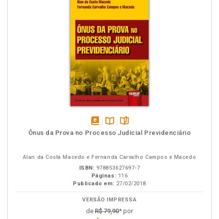
disponível
Disponível
páginas
Ônus da Prova no Processo Judicial Previdenciário
em
na
eBook
B.V.
Alan da Costa Macedo e Fernanda Carvalho Campos e Macedo
ISBN:
978853627697-7
Páginas:
116
Publicado em:
27/02/2018
VERSÃO IMPRESSA
de
R$ 79,90
* por