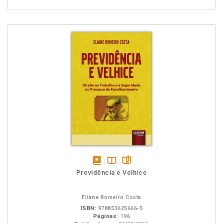
disponível
Disponível
páginas
Previdência e Velhice
em
na
eBook
B.V.
Eliane Romeiro Costa
ISBN:
978853625666-5
Páginas:
196