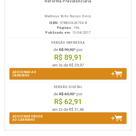
Reforma Previdenciária
em
na
eBook
B.V.
Matheus Brito Nunes Diniz
ISBN:
978853626754-8
Páginas:
196
Publicado em:
13/04/2017
VERSÃO IMPRESSA
de
R$ 99,90
* por
R$ 89,91
em 3x de R$ 29,97
ADICIONAR AO
CARRINHO
VERSÃO DIGITAL
de
R$ 69,90
* por
R$ 62,91
em 2x de R$ 31,46
ADICIONAR EBOOK
AO CARRINHO