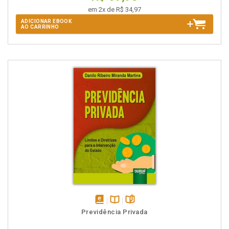
em 2x de R$ 34,97
ADICIONAR EBOOK
AO CARRINHO
disponível
Disponível
páginas
Previdência Privada
em
na