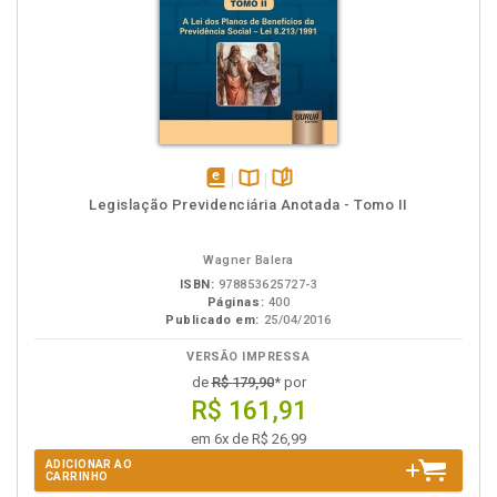
disponível
Disponível
páginas
Legislação Previdenciária Anotada - Tomo II
em
na
eBook
B.V.
Wagner Balera
ISBN:
978853625727-3
Páginas:
400
Publicado em:
25/04/2016
VERSÃO IMPRESSA
de
R$ 179,90
* por
R$ 161,91
em 6x de R$ 26,99
ADICIONAR AO
CARRINHO