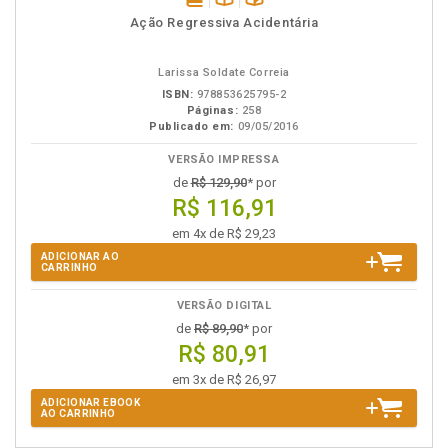
disponível
Disponível
páginas
Ação Regressiva Acidentária
em
na
eBook
B.V.
Larissa Soldate Correia
ISBN:
978853625795-2
Páginas:
258
Publicado em:
09/05/2016
VERSÃO IMPRESSA
de
R$ 129,90
* por
R$ 116,91
em 4x de R$ 29,23
ADICIONAR AO
CARRINHO
VERSÃO DIGITAL
de
R$ 89,90
* por
R$ 80,91
em 3x de R$ 26,97
ADICIONAR EBOOK
AO CARRINHO