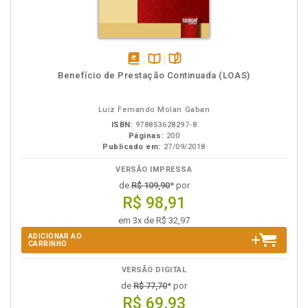
disponível
Disponível
páginas
Benefício de Prestação Continuada (LOAS)
em
na
eBook
B.V.
Luiz Fernando Molan Gaban
ISBN:
978853628297-8
Páginas:
200
Publicado em:
27/09/2018
VERSÃO IMPRESSA
de
R$ 109,90
* por
R$ 98,91
em 3x de R$ 32,97
ADICIONAR AO
CARRINHO
VERSÃO DIGITAL
de
R$ 77,70
* por
R$ 69,93