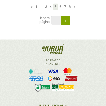
«
1
…
3
4
5
6
7
8
»
Ir para
Ir
página:
FORMAS DE
PAGAMENTO
INSTITUCIONAL