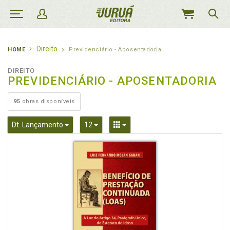
MEU
CARRINHO
Direito
HOME
Previdenciário - Aposentadoria
DIREITO
PREVIDENCIÁRIO - APOSENTADORIA
95
obras disponíveis
Toggle Dropdown
Toggle Dropdown
Toggle Dropdown
Dt. Lançamento
12