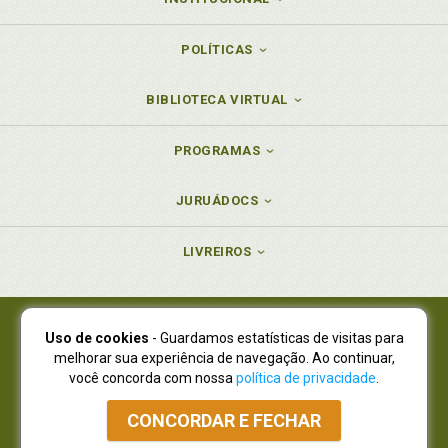
POLÍTICAS
BIBLIOTECA VIRTUAL
PROGRAMAS
JURUÁDOCS
LIVREIROS
Uso de cookies
- Guardamos estatísticas de visitas para
Juruá Editora Ltda., CNPJ 77.535.508/0001-19
melhorar sua experiência de navegação. Ao continuar,
Juruá Informática Ltda., CNPJ 01.701.561/0001-80
você concorda com nossa
política de privacidade
.
NOVO ENDEREÇO:
R. Flávio Dallegrave, 7665, São Lourenço |
Curitiba - Paraná - CEP 82210-310
CONCORDAR E FECHAR
Atendimento: (41) 4009-3900
|
Vendas Atacado: (41) 4009-3939
|
Atendimento via Whatsapp