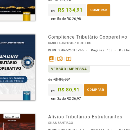
R$ 134,91
COMPRAR
por
em 5x de R$ 26,98
Compliance Tributário Cooperativo
DANIEL CARPOVICZ BOTELHO
ISBN:
978652631679-5
Páginas:
158
Publi
disponível
páginas
Disponível
VERSÃO IMPRESSA
em
na
eBook
B.V.
R$ 89,90
de
*
R$ 80,91
COMPRAR
por
em 3x de R$ 26,97
Alívios Tributários Estruturantes
SILAS SANTIAGO