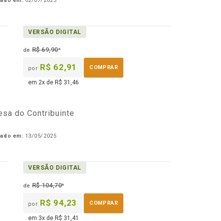
cado em:
02/07/2025
VERSÃO DIGITAL
R$ 69,90
de
*
R$ 62,91
COMPRAR
por
em 2x de R$ 31,46
fesa do Contribuinte
cado em:
13/05/2025
VERSÃO DIGITAL
R$ 104,70
de
*
R$ 94,23
COMPRAR
por
em 3x de R$ 31,41