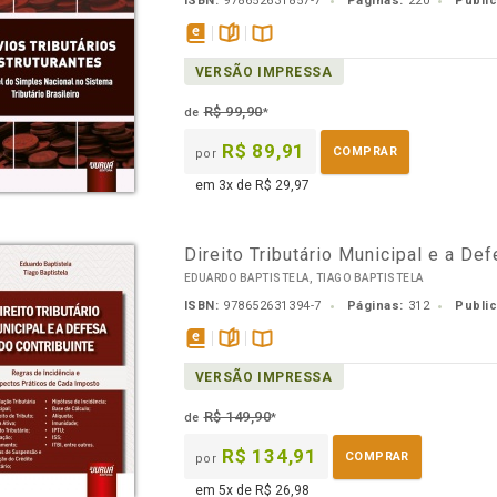
ISBN:
978652631857-7
Páginas:
220
Publi
disponível
páginas
Disponível
VERSÃO IMPRESSA
em
na
eBook
B.V.
R$ 99,90
de
*
R$ 89,91
COMPRAR
por
em 3x de R$ 29,97
Direito Tributário Municipal e a De
EDUARDO BAPTISTELA, TIAGO BAPTISTELA
ISBN:
978652631394-7
Páginas:
312
Publi
disponível
páginas
Disponível
VERSÃO IMPRESSA
em
na
eBook
B.V.
R$ 149,90
de
*
R$ 134,91
COMPRAR
por
em 5x de R$ 26,98