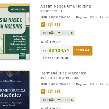
Assim Nasce uma Holding
VICENTE SEVILHA
ISBN:
978652631632-0
Páginas:
304
Publi
disponível
páginas
Disponível
VERSÃO IMPRESSA
em
na
eBook
B.V.
R$ 149,90
de
*
R$ 134,91
COMPRAR
por
em 5x de R$ 26,98
Hermenêutica Maçônica
JOSÉ JULBERTO MEIRA JUNIOR
ISBN:
978652631682-5
Páginas:
292
Publi
disponível
páginas
Disponível
VERSÃO IMPRESSA
em
na
eBook
B.V.
R$ 149,90
de
*