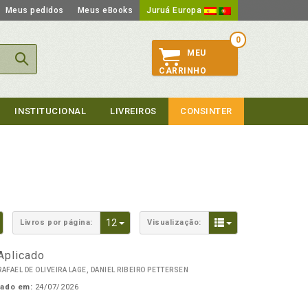
Meus pedidos
Meus eBooks
Juruá Europa
0
MEU
CARRINHO
INSTITUCIONAL
LIVREIROS
CONSINTER
Toggle Dropdown
Toggle Dropdown
Toggle Dropdown
12
Livros por página:
Visualização:
Aplicado
FAEL DE OLIVEIRA LAGE, DANIEL RIBEIRO PETTERSEN
cado em:
24/07/2026