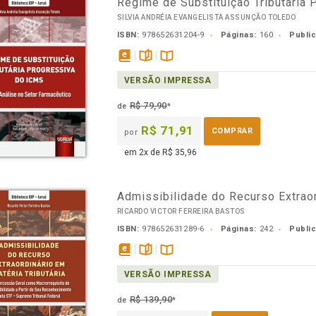
Regime de Substituição Tributária
SILVIA ANDRÉIA EVANGELISTA ASSUNÇÃO TOLEDO
ISBN:
978652631204-9
Páginas:
160
Publi
disponível
páginas
Disponível
VERSÃO IMPRESSA
em
na
eBook
B.V.
R$ 79,90
de
*
R$ 71,91
COMPRAR
por
em 2x de R$ 35,96
Admissibilidade do Recurso Extraor
RICARDO VICTOR FERREIRA BASTOS
ISBN:
978652631289-6
Páginas:
242
Publi
disponível
páginas
Disponível
VERSÃO IMPRESSA
em
na
eBook
B.V.
R$ 139,90
de
*