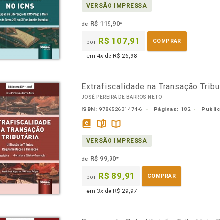
VERSÃO IMPRESSA
em
na
eBook
B.V.
R$ 119,90
de
*
R$ 107,91
COMPRAR
por
em 4x de R$ 26,98
Extrafiscalidade na Transação Tribu
JOSÉ PEREIRA DE BARROS NETO
ISBN:
978652631474-6
Páginas:
182
Publi
disponível
páginas
Disponível
VERSÃO IMPRESSA
em
na
eBook
B.V.
R$ 99,90
de
*
R$ 89,91
COMPRAR
por
em 3x de R$ 29,97