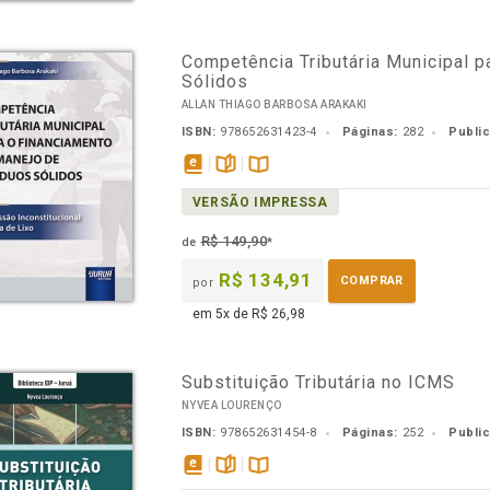
Competência Tributária Municipal 
Sólidos
ALLAN THIAGO BARBOSA ARAKAKI
ISBN:
978652631423-4
Páginas:
282
Publi
disponível
páginas
Disponível
VERSÃO IMPRESSA
em
na
eBook
B.V.
R$ 149,90
de
*
R$ 134,91
COMPRAR
por
em 5x de R$ 26,98
Substituição Tributária no ICMS
NYVEA LOURENÇO
ISBN:
978652631454-8
Páginas:
252
Publi
disponível
páginas
Disponível