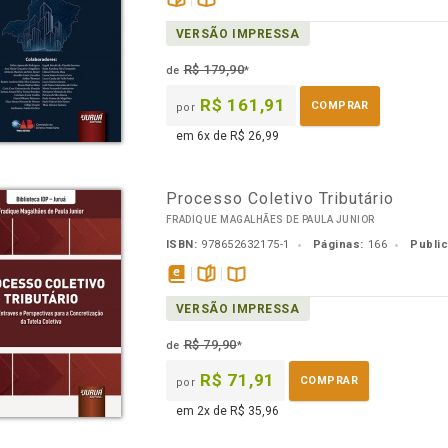
páginas
Disponível
VERSÃO IMPRESSA
na
B.V.
R$ 179,90
de
*
R$ 161,91
COMPRAR
por
em 6x de R$ 26,99
Processo Coletivo Tributário
FRADIQUE MAGALHÃES DE PAULA JUNIOR
ISBN:
978652632175-1
Páginas:
166
Publi
disponível
páginas
Disponível
VERSÃO IMPRESSA
em
na
eBook
B.V.
R$ 79,90
de
*
R$ 71,91
COMPRAR
por
em 2x de R$ 35,96