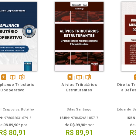
m
olheie
Também
Também
Folheie
disponível
Disponível
páginas
disponível
Disponível
páginas
d
liance Tributário
Alívios Tributários
Direito T
em
na
em
na
Cooperativo
Estruturantes
a Defes
eBook
B.V.
eBook
B.V.
e
l Carpovicz Botelho
Silas Santiago
N:
978652631679-5
ISBN:
978652631857-7
ISBN
de
R$ 89,90
* por
de
R$ 99,90
* por
de
R$ 80,91
R$ 89,91
R