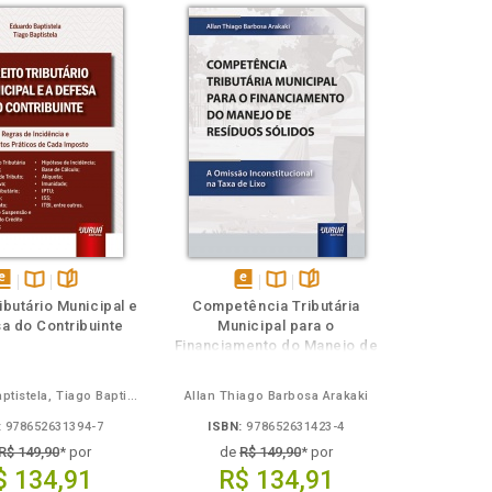
isponível
Disponível
páginas
disponível
Disponível
páginas
ributário Municipal e
Competência Tributária
em
na
em
na
a do Contribuinte
Municipal para o
Book
B.V.
eBook
B.V.
Financiamento do Manejo de
Resíduos Sólidos
Eduardo Baptistela, Tiago Baptistela
Allan Thiago Barbosa Arakaki
:
978652631394-7
ISBN:
978652631423-4
R$ 149,90
* por
de
R$ 149,90
* por
$ 134,91
R$ 134,91