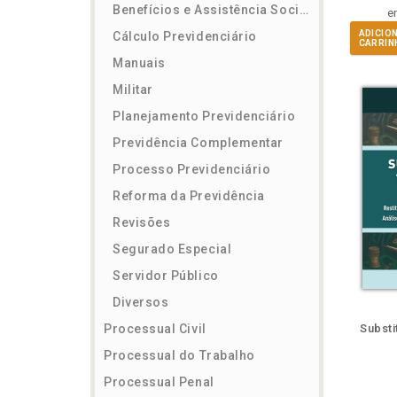
Benefícios e Assistência Social
e
ADICIO
Cálculo Previdenciário
CARRIN
Manuais
Militar
Planejamento Previdenciário
Previdência Complementar
Processo Previdenciário
Reforma da Previdência
Revisões
Segurado Especial
Servidor Público
Diversos
ém
Folheie
Também
Também
Folheie
Também
També
F
Processual Civil
Substi
Processual do Trabalho
Processual Penal