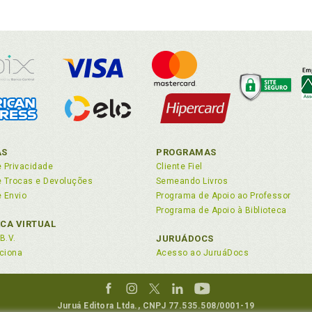
AS
PROGRAMAS
e Privacidade
Cliente Fiel
de Trocas e Devoluções
Semeando Livros
e Envio
Programa de Apoio ao Professor
Programa de Apoio à Biblioteca
ECA VIRTUAL
B.V.
JURUÁDOCS
ciona
Acesso ao JuruáDocs
Juruá Editora Ltda., CNPJ 77.535.508/0001-19