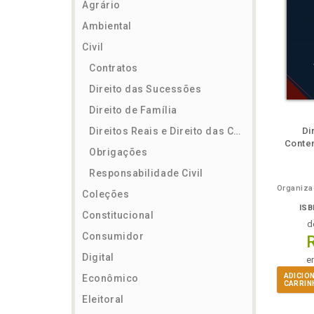
Agrário
Ambiental
Civil
Contratos
Direito das Sucessões
Direito de Família
m
lheie
Também
Também
Folheie
Também
També
F
Direitos Reais e Direito das Coisas
Di
Conte
Obrigações
Responsabilidade Civil
Coleções
ISB
Constitucional
d
Consumidor
Digital
e
ADICIO
Econômico
CARRIN
Eleitoral