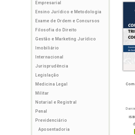
Empresarial
Ensino Jurídico e Metodologia
Exame de Ordem e Concursos
Filosofia do Direito
Gestão e Marketing Jurídico
Imobiliário
Internacional
Jurisprudência
Legislação
ém
Folheie
Também
Também
Folheie
Também
També
F
Medicina Legal
Comp
Militar
Notarial e Registral
Danie
Penal
ISB
Previdenciário
Aposentadoria