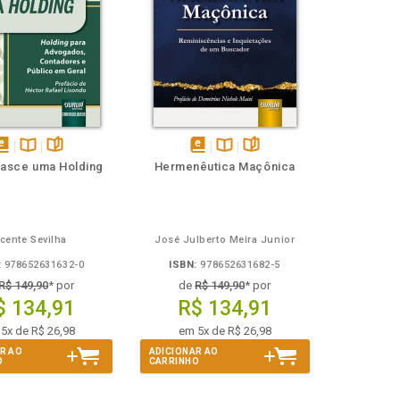
isponível
Disponível
páginas
disponível
Disponível
páginas
asce uma Holding
Hermenêutica Maçônica
em
na
em
na
Book
B.V.
eBook
B.V.
icente Sevilha
José Julberto Meira Junior
:
978652631632-0
ISBN:
978652631682-5
R$ 149,90
* por
de
R$ 149,90
* por
$ 134,91
R$ 134,91
5x de R$ 26,98
em 5x de R$ 26,98
R AO
ADICIONAR AO
O
CARRINHO