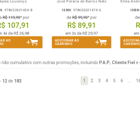
Nyvea Lourenço
José Pereira de Barros Neto
N:
978652631454-8
ISBN:
978652631474-6
ISBN
e
R$ 119,90
* por
de
R$ 99,90
* por
d
R$ 107,91
R$ 89,91
R
m 4x de R$ 26,98
em 3x de R$ 29,97
em 
NAR AO
ADICIONAR AO
ADICIONA
HO
CARRINHO
CARRINH
 não cumulativo com outras promoções, incluindo
P.A.P.
,
Cliente Fiel
e
1
2
3
4
5
6
…
1
-
12
de
183