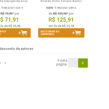
Silvia Andréia Evangelista Assunção Toledo
Ricardo Victor Ferreira Bastos
:
978652631204-9
ISBN:
978652631289-6
e
R$ 79,90
* por
de
R$ 139,90
* por
$ 71,91
R$ 125,91
2x de R$ 35,96
em 5x de R$ 25,18
R AO
ADICIONAR AO
O
CARRINHO
desconto de autores
Ir para
6
»
Ir
página: