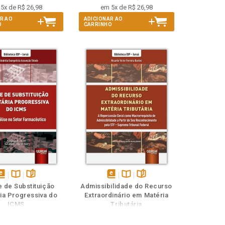
5x de R$ 26,98
em 5x de R$ 26,98
R AO
ADICIONAR AO
O
CARRINHO
isponível
Disponível
páginas
disponível
Disponível
páginas
 de Substituição
Admissibilidade do Recurso
em
na
em
na
ria Progressiva do
Extraordinário em Matéria
Book
B.V.
eBook
B.V.
ICMS
Tributária