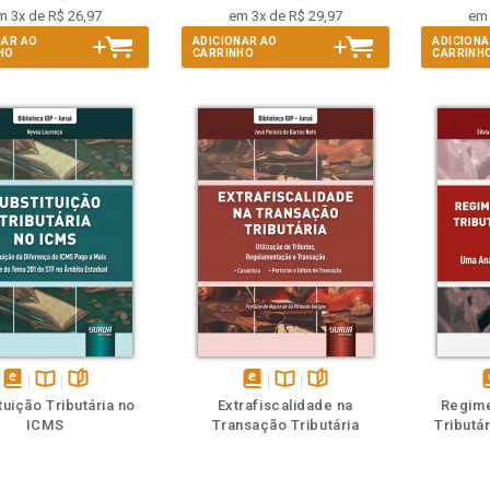
m 3x de R$ 26,97
em 3x de R$ 29,97
em 
NAR AO
ADICIONAR AO
ADICIONA
HO
CARRINHO
CARRINH
m
olheie
Também
Também
Folheie
disponível
Disponível
páginas
disponível
Disponível
páginas
d
tuição Tributária no
Extrafiscalidade na
Regime
em
na
em
na
ICMS
Transação Tributária
Tributá
eBook
B.V.
eBook
B.V.
e