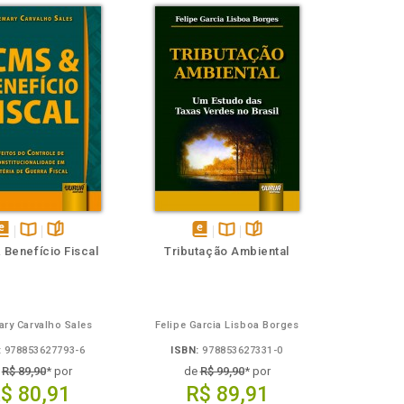
isponível
Disponível
páginas
disponível
Disponível
páginas
 Benefício Fiscal
Tributação Ambiental
em
na
em
na
Book
B.V.
eBook
B.V.
ry Carvalho Sales
Felipe Garcia Lisboa Borges
:
978853627793-6
ISBN:
978853627331-0
e
R$ 89,90
* por
de
R$ 99,90
* por
$ 80,91
R$ 89,91