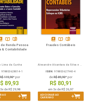
isponível
Disponível
páginas
disponível
Disponível
páginas
 de Renda Pessoa
Fraudes Contábeis
em
na
em
na
a & Contabilidade
Book
B.V.
eBook
B.V.
o Lima da Cunha
Alexandre Alcantara da Silva e Anderson Freitas de Cerqueira
:
978853628014-1
ISBN:
978853627940-4
R$ 119,90
* por
de
R$ 89,90
* por
$ 89,93
R$ 80,91
3x de R$ 29,98
em 3x de R$ 26,97
R AO
ADICIONAR AO
O
CARRINHO