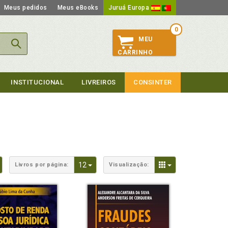
Meus pedidos
Meus eBooks
Juruá Europa
0
MEU
CARRINHO
INSTITUCIONAL
LIVREIROS
CONSINTER
Toggle Dropdown
Toggle Dropdown
Toggle Dropdown
12
Livros por página:
Visualização: