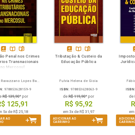
m
olheie
Também
Também
Folheie
disponível
Disponível
páginas
disponível
Disponível
páginas
d
ão Penal nos Crimes
Tributação & Custeio da
Imposto
em
na
em
na
ários Transnacionais
Educação Pública
Jurídic
eBook
B.V.
eBook
B.V.
e
no Mercosul
Fernanda Ravazzano Lopes Baqueiro
Fulvia Helena de Gioia
Fábi
N:
978853628159-9
ISBN:
978853628063-9
ISBN
e
R$ 139,90
* por
de
R$ 119,90
* por
de
R$ 125,91
R$ 95,92
R
m 5x de R$ 25,18
em 3x de R$ 31,97
em 
NAR AO
ADICIONAR AO
ADICIONA
HO
CARRINHO
CARRINH