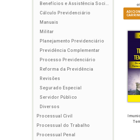
Benefícios e Assistência Social
e
ADICIO
Cálculo Previdenciário
CARRIN
Manuais
Militar
Planejamento Previdenciário
Previdência Complementar
Processo Previdenciário
Reforma da Previdência
Revisões
Segurado Especial
Servidor Público
Diversos
ém
Folheie
Também
Também
Folheie
Também
També
F
Processual Civil
Imuni
Tem
Processual do Trabalho
Processual Penal