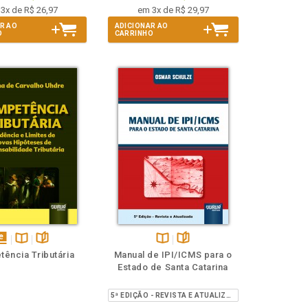
3x de R$ 26,97
em 3x de R$ 29,97
R AO
ADICIONAR AO
O
CARRINHO
isponível
Disponível
páginas
Disponível
páginas
ência Tributária
Manual de IPI/ICMS para o
em
na
na
Estado de Santa Catarina
Book
B.V.
B.V.
5ª EDIÇÃO - REVISTA E ATUALIZADA