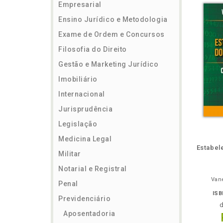
Empresarial
Ensino Jurídico e Metodologia
Exame de Ordem e Concursos
Filosofia do Direito
Gestão e Marketing Jurídico
Imobiliário
Internacional
Jurisprudência
Legislação
ém
Folheie
Também
Também
Folheie
Também
També
F
Medicina Legal
Estabel
Militar
Notarial e Registral
Vane
Penal
ISB
Previdenciário
Aposentadoria