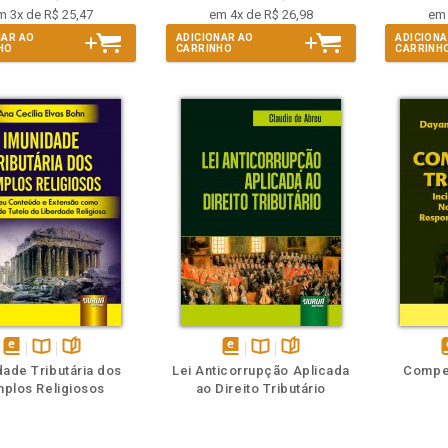
m 3x de R$ 25,47
em 4x de R$ 26,98
em 
NAR AO
ADICIONAR AO
ADICIONA
HO
CARRINHO
CARRINH
m
olheie
Também
Folheie
disponível
Disponível
páginas
disponível
Disponível
páginas
d
dade Tributária dos
Lei Anticorrupção Aplicada
Compet
em
na
em
na
plos Religiosos
ao Direito Tributário
eBook
B.V.
eBook
B.V.
e