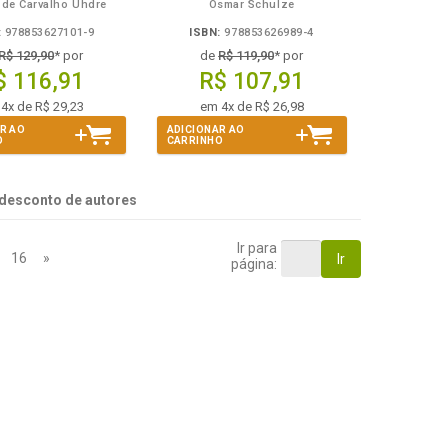
 de Carvalho Uhdre
Osmar Schulze
:
978853627101-9
ISBN:
978853626989-4
R$ 129,90
* por
de
R$ 119,90
* por
$ 116,91
R$ 107,91
4x de R$ 29,23
em 4x de R$ 26,98
R AO
ADICIONAR AO
O
CARRINHO
desconto de autores
Ir para
16
»
Ir
página: