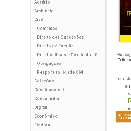
Agrário
Ambiental
Civil
Contratos
Direito das Sucessões
Direito de Família
ém
Folheie
Também
Também
Folheie
Também
També
F
Direitos Reais e Direito das Coisas
Mediaç
Tribut
Obrigações
Responsabilidade Civil
Coleções
ISB
Constitucional
d
Consumidor
Digital
e
ADICIO
Econômico
CARRIN
Eleitoral