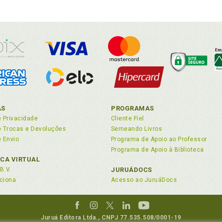
AS
PROGRAMAS
e Privacidade
Cliente Fiel
de Trocas e Devoluções
Semeando Livros
e Envio
Programa de Apoio ao Professor
Programa de Apoio à Biblioteca
ECA VIRTUAL
B.V.
JURUÁDOCS
ciona
Acesso ao JuruáDocs
Juruá Editora Ltda., CNPJ 77.535.508/0001-19