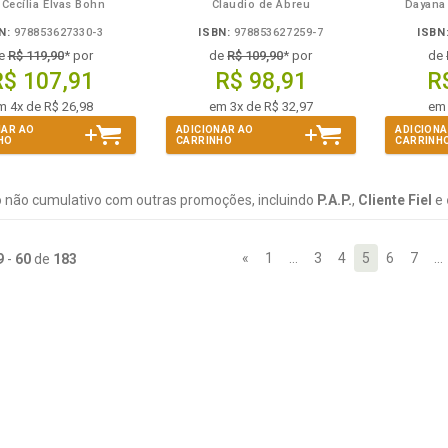
Cecília Elvas Bohn
Claudio de Abreu
Dayana
N:
978853627330-3
ISBN:
978853627259-7
ISBN
e
R$ 119,90
* por
de
R$ 109,90
* por
de
R$ 107,91
R$ 98,91
R
m 4x de R$ 26,98
em 3x de R$ 32,97
em 
NAR AO
ADICIONAR AO
ADICIONA
HO
CARRINHO
CARRINH
 não cumulativo com outras promoções, incluindo
P.A.P.
,
Cliente Fiel
e
«
1
…
3
4
5
6
7
…
9
-
60
de
183