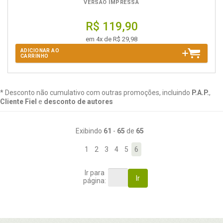
VERSÃO IMPRESSA
R$ 119,90
em 4x de R$ 29,98
ADICIONAR AO
CARRINHO
* Desconto não cumulativo com outras promoções, incluindo
P.A.P.
,
Cliente Fiel
e
desconto de autores
Exibindo
61
-
65
de
65
1
2
3
4
5
6
Ir para
Ir
página: