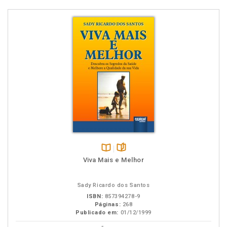
Disponível
páginas
Viva Mais e Melhor
na
B.V.
Sady Ricardo dos Santos
ISBN:
857394278-9
Páginas:
268
Publicado em:
01/12/1999