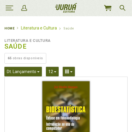
MEU
CARRINHO
Literatura e Cultura
HOME
Saúde
LITERATURA E CULTURA
SAÚDE
65
obras disponíveis
Toggle Dropdown
Toggle Dropdown
Toggle Dropdown
Dt. Lançamento
12