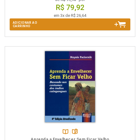
R$ 79,92
em 3x de R$ 26,64
ADICIONAR AO
CARRINHO
Disponível
páginas
Aprenda a Envelhecer Sem Ficar Velho