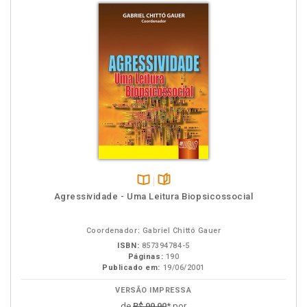
Disponível
páginas
Agressividade - Uma Leitura Biopsicossocial
na
B.V.
Coordenador: Gabriel Chittó Gauer
ISBN:
857394784-5
Páginas:
190
Publicado em:
19/06/2001
VERSÃO IMPRESSA
de
R$ 99,90
* por