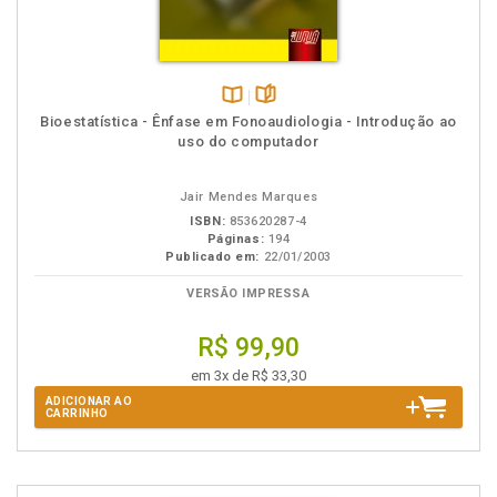
Disponível
páginas
Bioestatística - Ênfase em Fonoaudiologia - Introdução ao
na
uso do computador
B.V.
Jair Mendes Marques
ISBN:
853620287-4
Páginas:
194
Publicado em:
22/01/2003
VERSÃO IMPRESSA
R$ 99,90
em 3x de R$ 33,30
ADICIONAR AO
CARRINHO