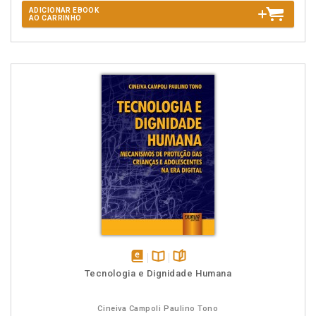
ADICIONAR EBOOK
AO CARRINHO
disponível
Disponível
páginas
Tecnologia e Dignidade Humana
em
na
eBook
B.V.
Cineiva Campoli Paulino Tono