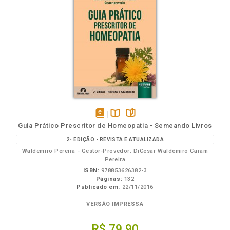
disponível
Disponível
páginas
Guia Prático Prescritor de Homeopatia - Semeando Livros
em
na
2ª EDIÇÃO - REVISTA E ATUALIZADA
eBook
B.V.
Waldemiro Pereira - Gestor-Provedor: DiCesar Waldemiro Caram
Pereira
ISBN:
978853626382-3
Páginas:
132
Publicado em:
22/11/2016
VERSÃO IMPRESSA
R$ 79,90