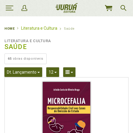
MEU
CARRINHO
Literatura e Cultura
HOME
Saúde
LITERATURA E CULTURA
SAÚDE
65
obras disponíveis
Toggle Dropdown
Toggle Dropdown
Toggle Dropdown
Dt. Lançamento
12