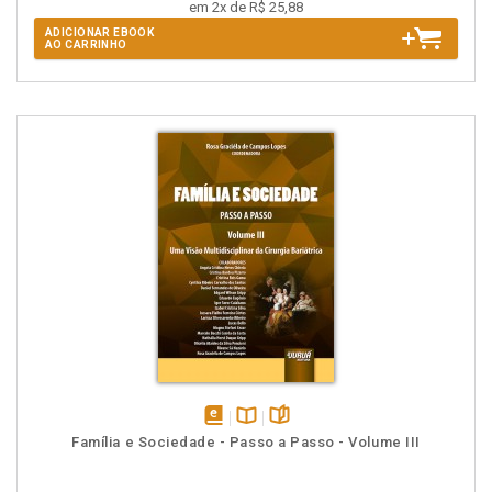
em 2x de R$ 25,88
ADICIONAR EBOOK
AO CARRINHO
disponível
Disponível
páginas
Família e Sociedade - Passo a Passo - Volume III
em
na
eBook
B.V.