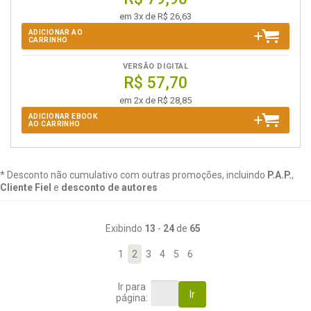
em 3x de R$ 26,63
ADICIONAR AO
CARRINHO
VERSÃO DIGITAL
R$ 57,70
em 2x de R$ 28,85
ADICIONAR EBOOK
AO CARRINHO
* Desconto não cumulativo com outras promoções, incluindo
P.A.P.
,
Cliente Fiel
e
desconto de autores
Exibindo
13
-
24
de
65
1
2
3
4
5
6
Ir para
Ir
página: