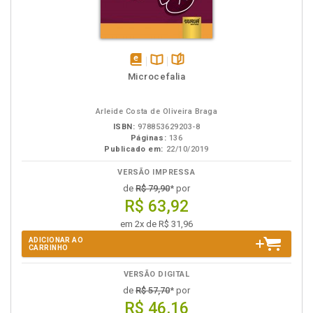
disponível
Disponível
páginas
Microcefalia
em
na
eBook
B.V.
Arleide Costa de Oliveira Braga
ISBN:
978853629203-8
Páginas:
136
Publicado em:
22/10/2019
VERSÃO IMPRESSA
de
R$ 79,90
* por
R$ 63,92
em 2x de R$ 31,96
ADICIONAR AO
CARRINHO
VERSÃO DIGITAL
de
R$ 57,70
* por
R$ 46,16