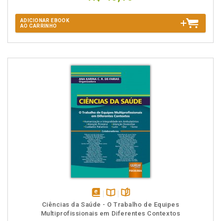
ADICIONAR EBOOK
AO CARRINHO
disponível
Disponível
páginas
Ciências da Saúde - O Trabalho de Equipes
em
na
Multiprofissionais em Diferentes Contextos