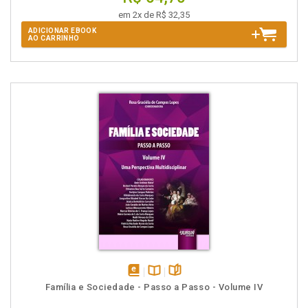
em 2x de R$ 32,35
ADICIONAR EBOOK
AO CARRINHO
disponível
Disponível
páginas
Família e Sociedade - Passo a Passo - Volume IV
em
na