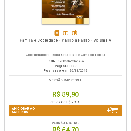
disponível
Disponível
páginas
Família e Sociedade - Passo a Passo - Volume V
em
na
eBook
B.V.
Coordenadora: Rosa Graciéla de Campos Lopes
ISBN:
978853628464-4
Páginas:
140
Publicado em:
26/11/2018
VERSÃO IMPRESSA
R$ 89,90
em 3x de R$ 29,97
ADICIONAR AO
CARRINHO
VERSÃO DIGITAL
R$ 64,70