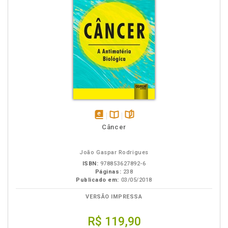
disponível
Disponível
páginas
Câncer
em
na
eBook
B.V.
João Gaspar Rodrigues
ISBN:
978853627892-6
Páginas:
238
Publicado em:
03/05/2018
VERSÃO IMPRESSA
R$ 119,90