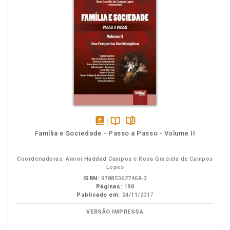
disponível
Disponível
páginas
Família e Sociedade - Passo a Passo - Volume II
em
na
eBook
B.V.
Coordenadoras: Amini Haddad Campos e Rosa Graciéla de Campos
Lopes
ISBN:
978853627468-3
Páginas:
188
Publicado em:
24/11/2017
VERSÃO IMPRESSA