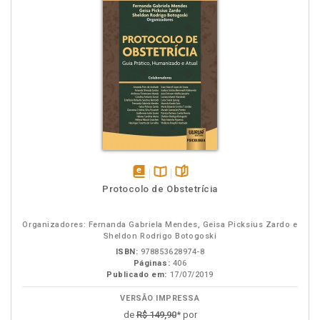
disponível
Disponível
páginas
Protocolo de Obstetrícia
em
na
eBook
B.V.
Organizadores: Fernanda Gabriela Mendes, Geisa Picksius Zardo e
Sheldon Rodrigo Botogoski
ISBN:
978853628974-8
Páginas:
406
Publicado em:
17/07/2019
VERSÃO IMPRESSA
de
R$ 149,90
* por