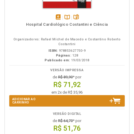
disponível
Disponível
páginas
Hospital Cardiológico Costantini e Ciência
em
na
eBook
B.V.
Organizadores: Rafael Michel de Macedo e Costantino Roberto
Costantini
ISBN:
978853627750-9
Páginas:
128
Publicado em:
19/03/2018
VERSÃO IMPRESSA
de
R$ 89,90
* por
R$ 71,92
em 2x de R$ 35,96
ADICIONAR AO
CARRINHO
VERSÃO DIGITAL
de
R$ 64,70
* por
R$ 51,76