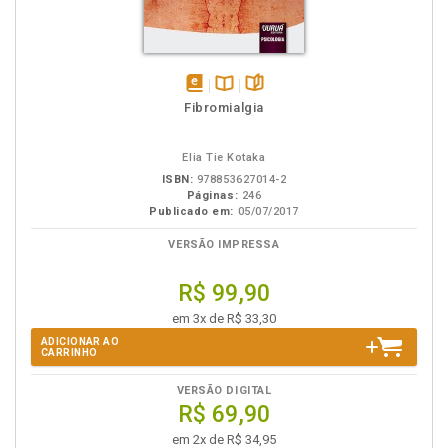
disponível
Disponível
páginas
Fibromialgia
em
na
eBook
B.V.
Elia Tie Kotaka
ISBN:
978853627014-2
Páginas:
246
Publicado em:
05/07/2017
VERSÃO IMPRESSA
R$ 99,90
em 3x de R$ 33,30
ADICIONAR AO
CARRINHO
VERSÃO DIGITAL
R$ 69,90
em 2x de R$ 34,95