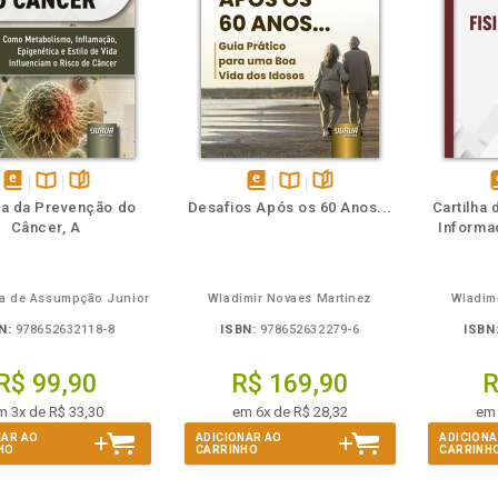
m
olheie
Também
Também
Folheie
disponível
Disponível
páginas
disponível
Disponível
páginas
d
ia da Prevenção do
Desafios Após os 60 Anos...
Cartilha 
em
na
em
na
Câncer, A
Informa
eBook
B.V.
eBook
B.V.
e
ra de Assumpção Junior
Wladimir Novaes Martinez
Wladim
N:
978652632118-8
ISBN:
978652632279-6
ISBN
R$ 99,90
R$ 169,90
R
m 3x de R$ 33,30
em 6x de R$ 28,32
em 
NAR AO
ADICIONAR AO
ADICIONA
HO
CARRINHO
CARRINH