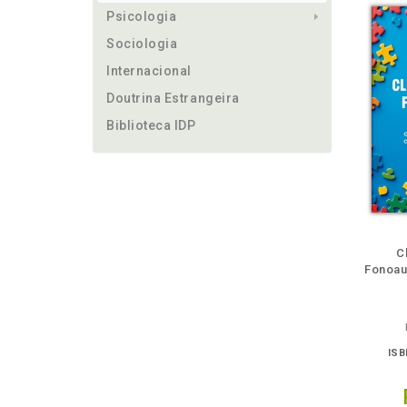
Psicologia
Sociologia
Internacional
Doutrina Estrangeira
Biblioteca IDP
ém
Folheie
Também
Também
Folheie
Também
També
F
C
Fonoau
ISB