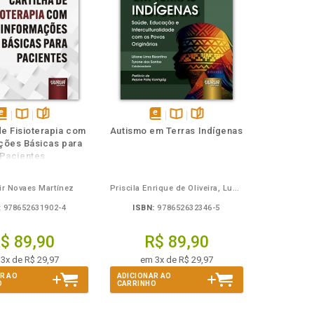
isponível
Disponível
páginas
disponível
Disponível
páginas
de Fisioterapia com
Autismo em Terras Indígenas
em
na
em
na
ções Básicas para
Book
B.V.
eBook
B.V.
Pacientes
ir Novaes Martínez
Priscila Enrique de Oliveira, Lucelmo Lacerda de Brito
:
978652631902-4
ISBN:
978652632346-5
$ 89,90
R$ 89,90
3x de R$ 29,97
em 3x de R$ 29,97
R AO
ADICIONAR AO
O
CARRINHO