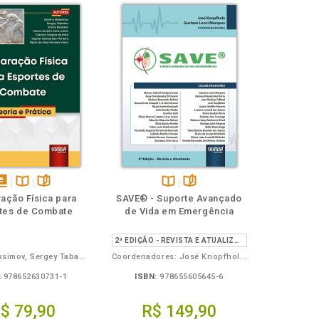
isponível
Disponível
páginas
Disponível
páginas
ação Física para
SAVE® - Suporte Avançado
em
na
na
tes de Combate
de Vida em Emergência
Book
B.V.
B.V.
2ª EDIÇÃO - REVISTA E ATUALIZADA
Dmitriy Maksimov, Sergey Tabakov, Vitaliy Rybakov, Cleyton Teixeira de Brito, Marco Aurélio Cota Júnior, Fábio da Silva Ferreira Vieira, Vagner Guimarães Pinheiro
Coordenadores: José Knopfholz e Gustavo Lenci Marques
:
978652630731-1
ISBN:
978655605645-6
$ 79,90
R$ 149,90