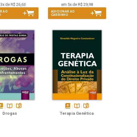
3x de R$ 26,63
em 5x de R$ 29,98
R AO
ADICIONAR AO
O
CARRINHO
isponível
Disponível
páginas
disponível
Disponível
páginas
Drogas
Terapia Genética
em
na
em
na
Book
B.V.
eBook
B.V.