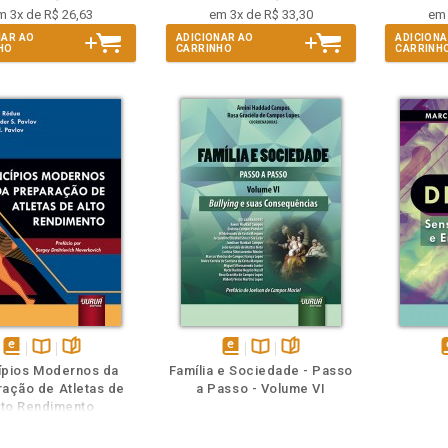
m 3x de R$ 26,63
em 3x de R$ 33,30
em 
NAR AO
ADICIONAR AO
ADICIONA
HO
CARRINHO
CARRINH
m
olheie
Também
Também
Folheie
disponível
Disponível
páginas
disponível
Disponível
páginas
d
ípios Modernos da
Família e Sociedade - Passo
em
na
em
na
ação de Atletas de
a Passo - Volume VI
eBook
B.V.
eBook
B.V.
e
lto Rendimento