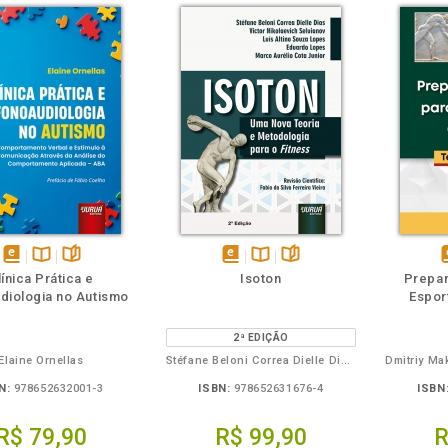
m
olheie
Também
Folheie
disponível
Disponível
páginas
disponível
Disponível
páginas
d
línica Prática e
Isoton
Prepar
em
na
em
na
diologia no Autismo
Espor
eBook
B.V.
eBook
B.V.
e
2ª EDIÇÃO
Elaine Ornellas
Stéfane Beloni Correa Dielle Dias, Victor Nikolaevich Seluianov, Luís Altino Souza Lopes, Eduardo Lopes, Marco Aurelio Cota Junior - Revisão Científica: Fabio da Silva Ferreira Vieira
N:
978652632001-3
ISBN:
978652631676-4
ISBN
R$ 79,90
R$ 99,90
R