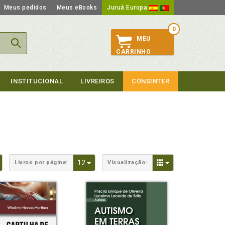
Meus pedidos
Meus eBooks
Juruá Europa
0
MEU
CARRINHO
INSTITUCIONAL
LIVREIROS
CONSINTER
Toggle Dropdown
Toggle Dropdown
Toggle Dropdown
12
Livros por página:
Visualização: