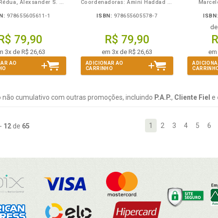
Augusto Rédua, Alexsander S. Pavlov e Sergey E. Pavlov
Coordenadoras: Amini Haddad Campos e Rosa Graciéla de Campos Lopes
Marcel
N:
978655605611-1
ISBN:
978655605578-7
ISBN
d
R$ 79,90
R$ 79,90
R
m 3x de R$ 26,63
em 3x de R$ 26,63
em 
NAR AO
ADICIONAR AO
ADICIONA
HO
CARRINHO
CARRINH
 não cumulativo com outras promoções, incluindo
P.A.P.
,
Cliente Fiel
e
1
2
3
4
5
6
-
12
de
65