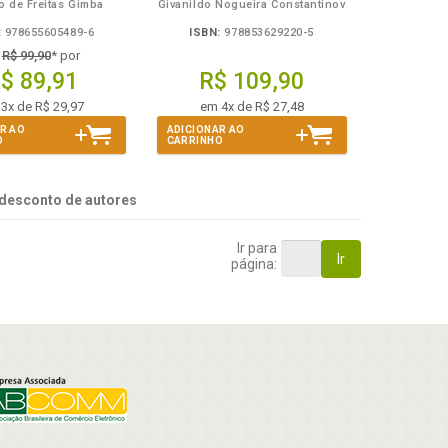
o de Freitas Gimba
Givanildo Nogueira Constantinov
:
978655605489-6
ISBN:
978853629220-5
e
R$ 99,90
* por
$ 89,91
R$ 109,90
3x de R$ 29,97
em 4x de R$ 27,48
R AO
ADICIONAR AO
O
CARRINHO
desconto de autores
Ir para
Ir
página: