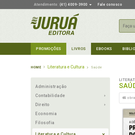
Atendimento:
(41) 4009-3900
Fale conosco
Busca
PROMOÇÕES
LIVROS
EBOOKS
BIBLI
Literatura e Cultura
HOME
Saúde
LITERA
SAÚ
Administração
Contabilidade
65
obra
Direito
Economia
Filosofia
Literatura e Cultura