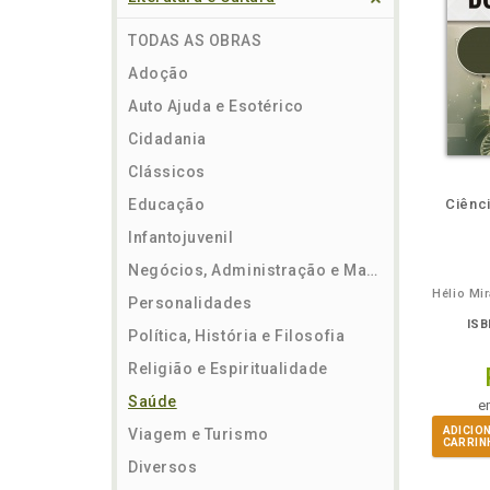
TODAS AS OBRAS
Adoção
Auto Ajuda e Esotérico
Cidadania
Clássicos
ém
Folheie
Também
Também
Folheie
Também
També
F
Educação
Ciênc
Infantojuvenil
Negócios, Administração e Marketing
Hélio Mi
Personalidades
ISB
Política, História e Filosofia
Religião e Espiritualidade
Saúde
e
ADICIO
Viagem e Turismo
CARRIN
Diversos