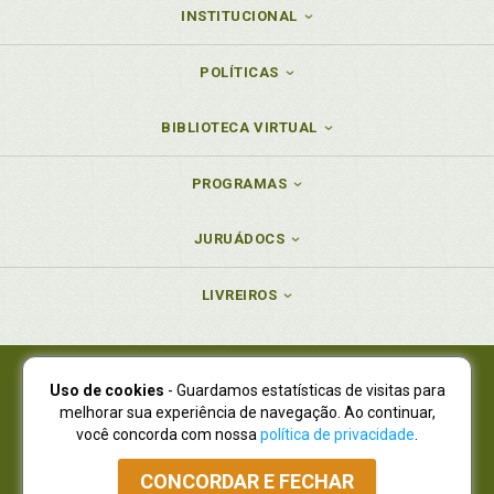
INSTITUCIONAL
POLÍTICAS
BIBLIOTECA VIRTUAL
PROGRAMAS
JURUÁDOCS
LIVREIROS
Uso de cookies
- Guardamos estatísticas de visitas para
Juruá Editora Ltda., CNPJ 77.535.508/0001-19
melhorar sua experiência de navegação. Ao continuar,
Juruá Informática Ltda., CNPJ 01.701.561/0001-80
você concorda com nossa
política de privacidade
.
NOVO ENDEREÇO:
R. Flávio Dallegrave, 7665, São Lourenço |
Curitiba - Paraná - CEP 82210-310
CONCORDAR E FECHAR
Atendimento: (41) 4009-3900
|
Vendas Atacado: (41) 4009-3939
|