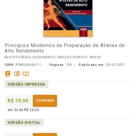
Princípios Modernos da Preparação de Atletas de
Alto Rendimento
AUGUSTO RÉDUA, ALEXSANDER S. PAVLOV E SERGEY E. PAVLOV
ISBN:
978655605611-1
Páginas:
100
Publicado em:
29/07/2021
disponível
páginas
Disponível
VERSÃO IMPRESSA
em
na
eBook
B.V.
R$ 79,90
COMPRAR
em 3x de R$ 26,63
VERSÃO DIGITAL