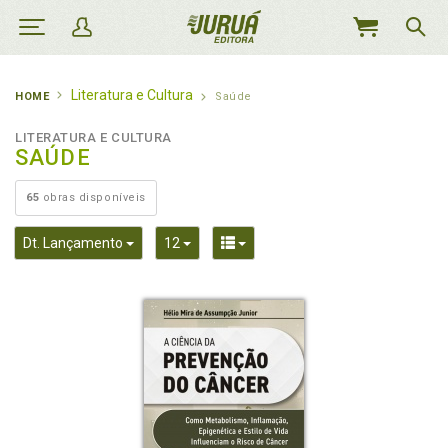
MEU
CARRINHO
Literatura e Cultura
HOME
Saúde
LITERATURA E CULTURA
SAÚDE
65
obras disponíveis
Toggle Dropdown
Toggle Dropdown
Toggle Dropdown
Dt. Lançamento
12