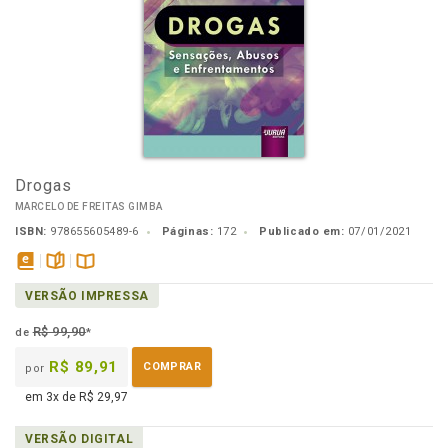
Drogas
MARCELO DE FREITAS GIMBA
ISBN:
978655605489-6
Páginas:
172
Publicado em:
07/01/2021
disponível
páginas
Disponível
VERSÃO IMPRESSA
em
na
eBook
B.V.
R$ 99,90
de
*
R$ 89,91
COMPRAR
por
em 3x de R$ 29,97
VERSÃO DIGITAL