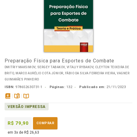
Preparação Física para Esportes de Combate
DMITRIY MAKSIMOV, SERGEY TABAKOV, VITALIY RYBAKOV, CLEYTON TEIXEIRA DE
BRITO, MARCO AURÉLIO COTA JÚNIOR, FÁBIO DA SILVA FERREIRA VIEIRA, VAGNER
GUIMARÃES PINHEIRO
ISBN:
978652630731-1
Páginas:
132
Publicado em:
21/11/2023
disponível
páginas
Disponível
VERSÃO IMPRESSA
em
na
eBook
B.V.
R$ 79,90
COMPRAR
em 3x de R$ 26,63