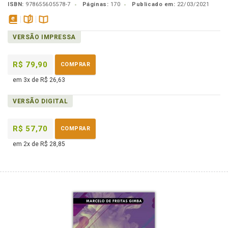
ISBN:
978655605578-7
Páginas:
170
Publicado em:
22/03/2021
disponível
páginas
Disponível
VERSÃO IMPRESSA
em
na
eBook
B.V.
R$ 79,90
COMPRAR
em 3x de R$ 26,63
VERSÃO DIGITAL
R$ 57,70
COMPRAR
em 2x de R$ 28,85