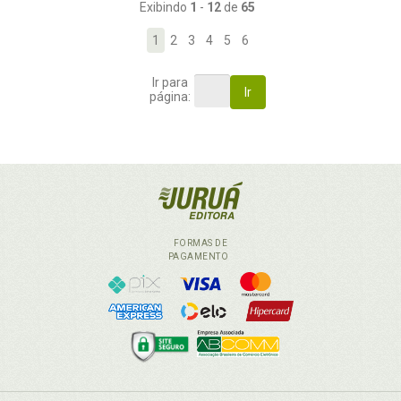
Exibindo
1
-
12
de
65
1
2
3
4
5
6
Ir para
Ir
página:
FORMAS DE
PAGAMENTO