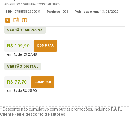
GIVANILDO NOGUEIRA CONSTANTINOV
ISBN:
978853629220-5
Páginas:
206
Publicado em:
13/01/2020
disponível
páginas
Disponível
VERSÃO IMPRESSA
em
na
eBook
B.V.
R$ 109,90
COMPRAR
em 4x de R$ 27,48
VERSÃO DIGITAL
R$ 77,70
COMPRAR
em 3x de R$ 25,90
* Desconto não cumulativo com outras promoções, incluindo
P.A.P.
,
Cliente Fiel
e
desconto de autores