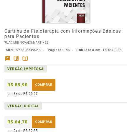
Cartilha de Fisioterapia com Informações Básicas
para Pacientes
WLADIMIR NOVAES MARTÍNEZ
ISBN:
978652631902-4
Páginas:
186
Publicado em:
17/04/2026
disponível
páginas
Disponível
VERSÃO IMPRESSA
em
na
eBook
B.V.
R$ 89,90
COMPRAR
em 3x de R$ 29,97
VERSÃO DIGITAL
R$ 64,70
COMPRAR
em 2x de R$ 32,35