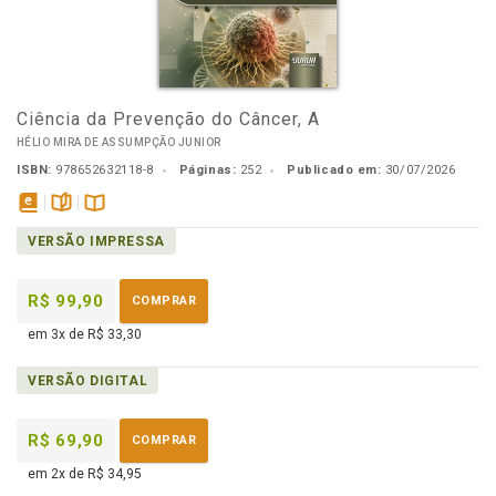
Ciência da Prevenção do Câncer, A
HÉLIO MIRA DE ASSUMPÇÃO JUNIOR
ISBN:
978652632118-8
Páginas:
252
Publicado em:
30/07/2026
disponível
páginas
Disponível
VERSÃO IMPRESSA
em
na
eBook
B.V.
R$ 99,90
COMPRAR
em 3x de R$ 33,30
VERSÃO DIGITAL
R$ 69,90
COMPRAR
em 2x de R$ 34,95