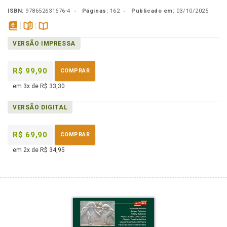
ISBN:
978652631676-4
Páginas:
162
Publicado em:
03/10/2025
disponível
páginas
Disponível
VERSÃO IMPRESSA
em
na
eBook
B.V.
R$ 99,90
COMPRAR
em 3x de R$ 33,30
VERSÃO DIGITAL
R$ 69,90
COMPRAR
em 2x de R$ 34,95