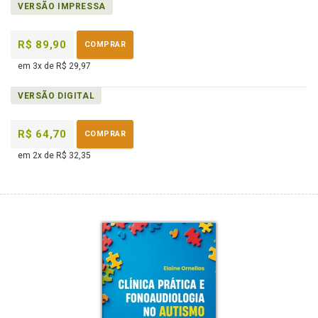
VERSÃO IMPRESSA
em
na
eBook
B.V.
R$ 89,90
COMPRAR
em 3x de R$ 29,97
VERSÃO DIGITAL
R$ 64,70
COMPRAR
em 2x de R$ 32,35