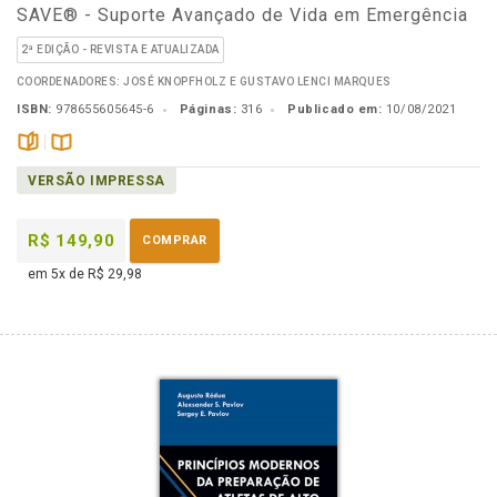
SAVE® - Suporte Avançado de Vida em Emergência
2ª EDIÇÃO - REVISTA E ATUALIZADA
COORDENADORES: JOSÉ KNOPFHOLZ E GUSTAVO LENCI MARQUES
ISBN:
978655605645-6
Páginas:
316
Publicado em:
10/08/2021
páginas
Disponível
VERSÃO IMPRESSA
na
B.V.
R$ 149,90
COMPRAR
em 5x de R$ 29,98