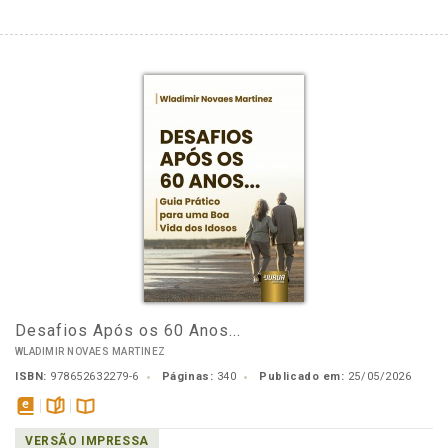
Desafios Após os 60 Anos...
WLADIMIR NOVAES MARTINEZ
ISBN:
978652632279-6
Páginas:
340
Publicado em:
25/05/2026
disponível
páginas
Disponível
VERSÃO IMPRESSA
em
na