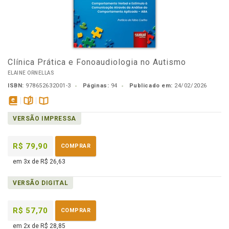
Clínica Prática e Fonoaudiologia no Autismo
ELAINE ORNELLAS
ISBN:
978652632001-3
Páginas:
94
Publicado em:
24/02/2026
disponível
páginas
Disponível
VERSÃO IMPRESSA
em
na
eBook
B.V.
R$ 79,90
COMPRAR
em 3x de R$ 26,63
VERSÃO DIGITAL
R$ 57,70
COMPRAR
em 2x de R$ 28,85