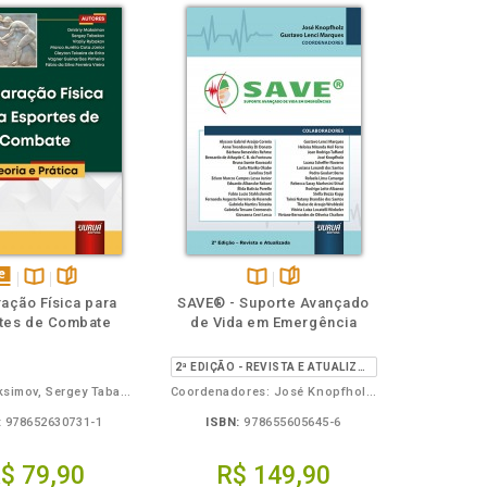
isponível
Disponível
páginas
Disponível
páginas
ação Física para
SAVE® - Suporte Avançado
em
na
na
tes de Combate
de Vida em Emergência
Book
B.V.
B.V.
2ª EDIÇÃO - REVISTA E ATUALIZADA
Dmitriy Maksimov, Sergey Tabakov, Vitaliy Rybakov, Cleyton Teixeira de Brito, Marco Aurélio Cota Júnior, Fábio da Silva Ferreira Vieira, Vagner Guimarães Pinheiro
Coordenadores: José Knopfholz e Gustavo Lenci Marques
:
978652630731-1
ISBN:
978655605645-6
$ 79,90
R$ 149,90