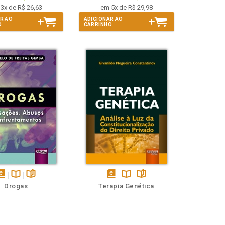
3x de R$ 26,63
em 5x de R$ 29,98
R AO
ADICIONAR AO
O
CARRINHO
isponível
Disponível
páginas
disponível
Disponível
páginas
Drogas
Terapia Genética
em
na
em
na
Book
B.V.
eBook
B.V.