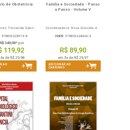
isponível
Disponível
páginas
disponível
Disponível
páginas
lo de Obstetrícia
Família e Sociedade - Passo
em
na
em
na
a Passo - Volume V
Book
B.V.
eBook
B.V.
Organizadores: Fernanda Gabriela Mendes, Geisa Picksius Zardo e Sheldon Rodrigo Botogoski
Coordenadora: Rosa Graciéla de Campos Lopes
:
978853628974-8
ISBN:
978853628464-4
R$ 149,90
* por
$ 119,92
R$ 89,90
4x de R$ 29,98
em 3x de R$ 29,97
R AO
ADICIONAR AO
O
CARRINHO