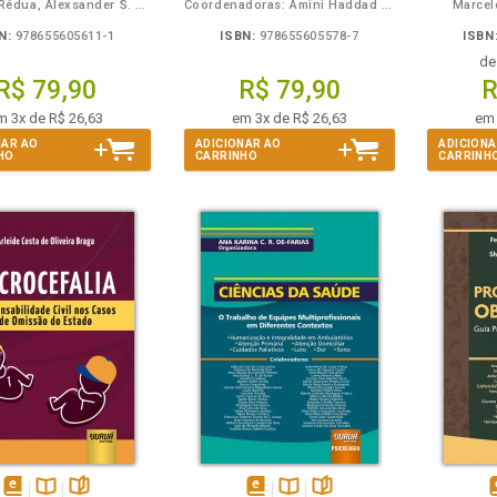
Augusto Rédua, Alexsander S. Pavlov e Sergey E. Pavlov
Coordenadoras: Amini Haddad Campos e Rosa Graciéla de Campos Lopes
Marcel
N:
978655605611-1
ISBN:
978655605578-7
ISBN
d
R$ 79,90
R$ 79,90
R
m 3x de R$ 26,63
em 3x de R$ 26,63
em 
NAR AO
ADICIONAR AO
ADICIONA
HO
CARRINHO
CARRINH
m
olheie
Também
Também
Folheie