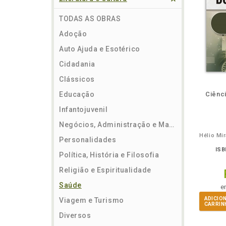
TODAS AS OBRAS
Adoção
Auto Ajuda e Esotérico
Cidadania
Clássicos
ém
Folheie
Também
Também
Folheie
Também
També
F
Educação
Ciênc
Infantojuvenil
Negócios, Administração e Marketing
Hélio Mi
Personalidades
ISB
Política, História e Filosofia
Religião e Espiritualidade
Saúde
e
ADICIO
Viagem e Turismo
CARRIN
Diversos