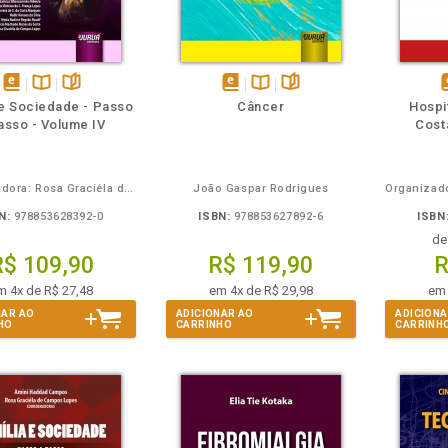
m
olheie
Também
Também
Folheie
disponível
Disponível
páginas
disponível
Disponível
páginas
d
 e Sociedade - Passo
Câncer
Hospi
em
na
em
na
asso - Volume IV
Costa
eBook
B.V.
eBook
B.V.
e
Coordenadora: Rosa Graciéla de Campos Lopes
João Gaspar Rodrigues
N:
978853628392-0
ISBN:
978853627892-6
ISBN
d
R$ 109,90
R$ 119,90
R
m 4x de R$ 27,48
em 4x de R$ 29,98
em 
NAR AO
ADICIONAR AO
ADICIONA
HO
CARRINHO
CARRINH