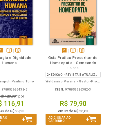
isponível
Disponível
páginas
disponível
Disponível
páginas
ogia e Dignidade
Guia Prático Prescritor de
em
na
em
na
Humana
Homeopatia - Semeando
Book
B.V.
eBook
B.V.
Livros
2ª EDIÇÃO - REVISTA E ATUALIZADA
Campoli Paulino Tono
Waldemiro Pereira - Gestor-Provedor: DiCesar Waldemiro Caram Pereira
:
978853626432-5
ISBN:
978853626382-3
R$ 129,90
* por
$ 116,91
R$ 79,90
4x de R$ 29,23
em 3x de R$ 26,63
R AO
ADICIONAR AO
O
CARRINHO