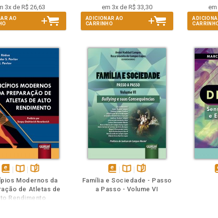
m 3x de R$ 26,63
em 3x de R$ 33,30
em 
NAR AO
ADICIONAR AO
ADICIONA
HO
CARRINHO
CARRINH
m
olheie
Também
Também
Folheie
disponível
Disponível
páginas
disponível
Disponível
páginas
d
ípios Modernos da
Família e Sociedade - Passo
em
na
em
na
ação de Atletas de
a Passo - Volume VI
eBook
B.V.
eBook
B.V.
e
lto Rendimento