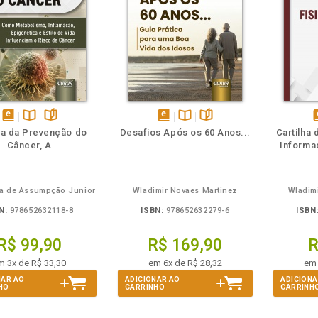
m
olheie
Também
Também
Folheie
disponível
Disponível
páginas
disponível
Disponível
páginas
d
ia da Prevenção do
Desafios Após os 60 Anos...
Cartilha 
em
na
em
na
Câncer, A
Informa
eBook
B.V.
eBook
B.V.
e
ra de Assumpção Junior
Wladimir Novaes Martinez
Wladim
N:
978652632118-8
ISBN:
978652632279-6
ISBN
R$ 99,90
R$ 169,90
R
m 3x de R$ 33,30
em 6x de R$ 28,32
em 
NAR AO
ADICIONAR AO
ADICIONA
HO
CARRINHO
CARRINH