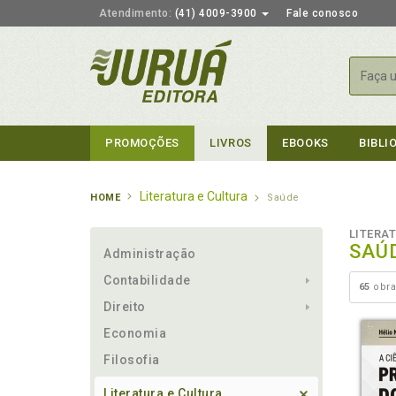
Atendimento:
(41) 4009-3900
Fale conosco
Busca
PROMOÇÕES
LIVROS
EBOOKS
BIBLI
Literatura e Cultura
HOME
Saúde
LITERA
SAÚ
Administração
Contabilidade
65
obra
Direito
Economia
Filosofia
Literatura e Cultura