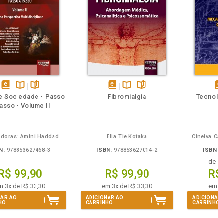
m
olheie
Também
Também
Folheie
disponível
Disponível
páginas
disponível
Disponível
páginas
d
 e Sociedade - Passo
Fibromialgia
Tecnol
em
na
em
na
asso - Volume II
eBook
B.V.
eBook
B.V.
e
Coordenadoras: Amini Haddad Campos e Rosa Graciéla de Campos Lopes
Elia Tie Kotaka
Cineiva 
N:
978853627468-3
ISBN:
978853627014-2
ISBN
de
R$ 99,90
R$ 99,90
R
m 3x de R$ 33,30
em 3x de R$ 33,30
em 
NAR AO
ADICIONAR AO
ADICIONA
HO
CARRINHO
CARRINH