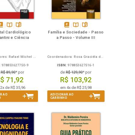
isponível
Disponível
páginas
disponível
Disponível
páginas
tal Cardiológico
Família e Sociedade - Passo
em
na
em
na
ntini e Ciência
a Passo - Volume III
Book
B.V.
eBook
B.V.
Organizadores: Rafael Michel de Macedo e Costantino Roberto Costantini
Coordenadora: Rosa Graciéla de Campos Lopes
:
978853627750-9
ISBN:
978853627516-1
e
R$ 89,90
* por
de
R$ 129,90
* por
$ 71,92
R$ 103,92
2x de R$ 35,96
em 4x de R$ 25,98
R AO
ADICIONAR AO
O
CARRINHO