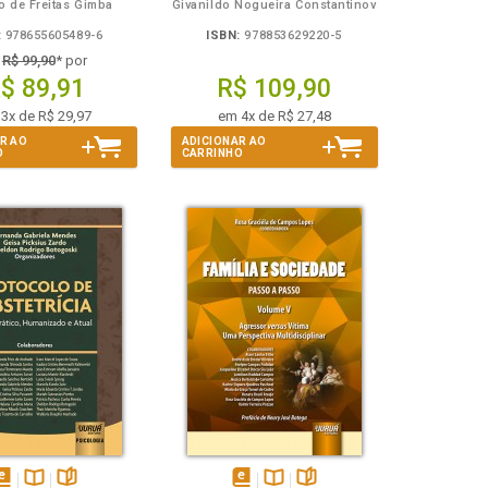
o de Freitas Gimba
Givanildo Nogueira Constantinov
:
978655605489-6
ISBN:
978853629220-5
e
R$ 99,90
* por
$ 89,91
R$ 109,90
3x de R$ 29,97
em 4x de R$ 27,48
R AO
ADICIONAR AO
O
CARRINHO