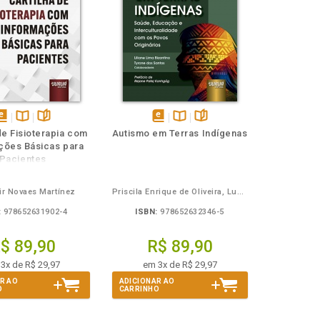
isponível
Disponível
páginas
disponível
Disponível
páginas
de Fisioterapia com
Autismo em Terras Indígenas
em
na
em
na
ções Básicas para
Book
B.V.
eBook
B.V.
Pacientes
ir Novaes Martínez
Priscila Enrique de Oliveira, Lucelmo Lacerda de Brito
:
978652631902-4
ISBN:
978652632346-5
$ 89,90
R$ 89,90
3x de R$ 29,97
em 3x de R$ 29,97
R AO
ADICIONAR AO
O
CARRINHO