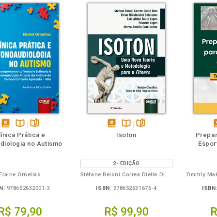
m
olheie
Também
Folheie
disponível
Disponível
páginas
disponível
Disponível
páginas
d
línica Prática e
Isoton
Prepar
em
na
em
na
diologia no Autismo
Espor
eBook
B.V.
eBook
B.V.
e
2ª EDIÇÃO
Elaine Ornellas
Stéfane Beloni Correa Dielle Dias, Victor Nikolaevich Seluianov, Luís Altino Souza Lopes, Eduardo Lopes, Marco Aurelio Cota Junior - Revisão Científica: Fabio da Silva Ferreira Vieira
N:
978652632001-3
ISBN:
978652631676-4
ISBN
R$ 79,90
R$ 99,90
R