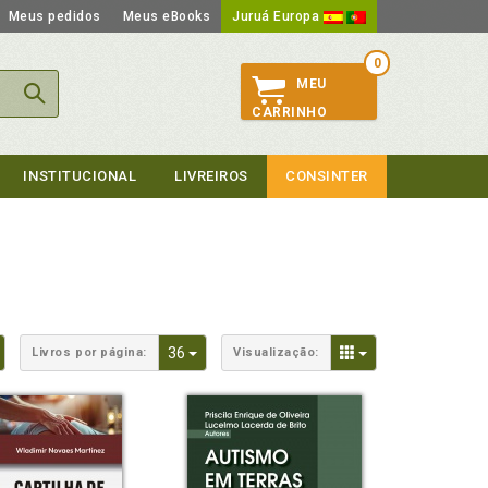
Meus pedidos
Meus eBooks
Juruá Europa
0
MEU
CARRINHO
INSTITUCIONAL
LIVREIROS
CONSINTER
Toggle Dropdown
Toggle Dropdown
Toggle Dropdown
36
Livros por página:
Visualização: