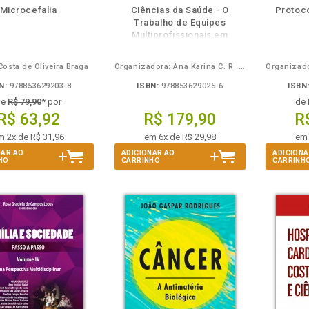
disponível
Disponível
páginas
disponível
Disponível
páginas
d
Microcefalia
Ciências da Saúde - O
Protoco
em
na
em
na
Trabalho de Equipes
eBook
B.V.
eBook
B.V.
e
Multiprofissionais em
Diferentes Contextos
Costa de Oliveira Braga
Organizadora: Ana Karina C. R. de-Farias
N:
978853629203-8
ISBN:
978853629025-6
ISBN
de
R$ 79,90
* por
de
R$ 63,92
R$ 179,90
R
m 2x de R$ 31,96
em 6x de R$ 29,98
em 
NAR AO
ADICIONAR AO
ADICIONA
HO
CARRINHO
CARRINH