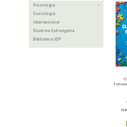
Psicologia
Sociologia
Internacional
Doutrina Estrangeira
Biblioteca IDP
ém
Folheie
Também
Também
Folheie
Também
També
F
C
Fonoau
ISB