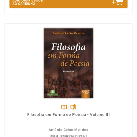
ADICIONAR EBOOK
AO CARRINHO
Disponível
páginas
Filosofia em Forma de Poesia - Volume III
na
B.V.
Antônio Celso Mendes
ISBN:
978853621837-3