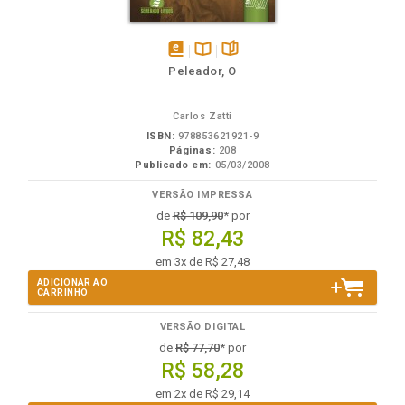
disponível
Disponível
páginas
Peleador, O
em
na
eBook
B.V.
Carlos Zatti
ISBN:
978853621921-9
Páginas:
208
Publicado em:
05/03/2008
VERSÃO IMPRESSA
de
R$ 109,90
* por
R$ 82,43
em 3x de R$ 27,48
ADICIONAR AO
CARRINHO
VERSÃO DIGITAL
de
R$ 77,70
* por
R$ 58,28
em 2x de R$ 29,14