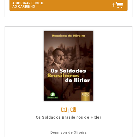
ADICIONAR EBOOK
AO CARRINHO
Disponível
páginas
Os Soldados Brasileiros de Hitler
na
B.V.
Dennison de Oliveira