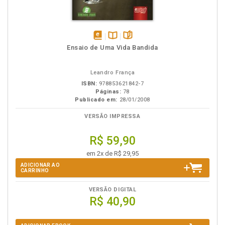
disponível
Disponível
páginas
Ensaio de Uma Vida Bandida
em
na
eBook
B.V.
Leandro França
ISBN:
978853621842-7
Páginas:
78
Publicado em:
28/01/2008
VERSÃO IMPRESSA
R$ 59,90
em 2x de R$ 29,95
ADICIONAR AO
CARRINHO
VERSÃO DIGITAL
R$ 40,90