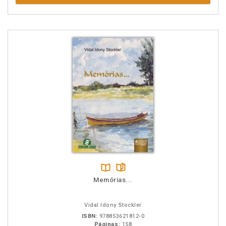
Disponível
páginas
Memórias...
na
B.V.
Vidal Idony Stockler
ISBN:
978853621812-0
Páginas:
158