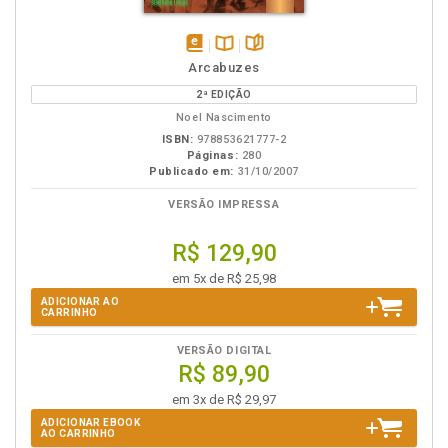
disponível
Disponível
páginas
Arcabuzes
em
na
2ª EDIÇÃO
eBook
B.V.
Noel Nascimento
ISBN:
978853621777-2
Páginas:
280
Publicado em:
31/10/2007
VERSÃO IMPRESSA
R$ 129,90
em 5x de R$ 25,98
ADICIONAR AO
CARRINHO
VERSÃO DIGITAL
R$ 89,90
em 3x de R$ 29,97
ADICIONAR EBOOK
AO CARRINHO