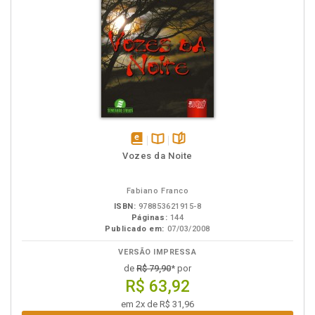
disponível
Disponível
páginas
Vozes da Noite
em
na
eBook
B.V.
Fabiano Franco
ISBN:
978853621915-8
Páginas:
144
Publicado em:
07/03/2008
VERSÃO IMPRESSA
de
R$ 79,90
* por
R$ 63,92
em 2x de R$ 31,96