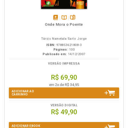
disponível
Disponível
páginas
Onde Mora o Poente
em
na
eBook
B.V.
Társis Nametala Sarlo Jorge
ISBN:
978853621808-3
Páginas:
100
Publicado em:
14/12/2007
VERSÃO IMPRESSA
R$ 69,90
em 2x de R$ 34,95
ADICIONAR AO
CARRINHO
VERSÃO DIGITAL
R$ 49,90
ADICIONAR EBOOK