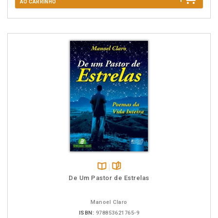
AO CARRINHO
Disponível
páginas
De Um Pastor de Estrelas
na
B.V.
Manoel Claro
ISBN:
978853621765-9