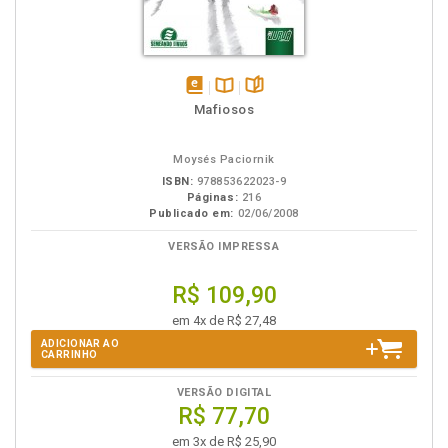
disponível
Disponível
páginas
Mafiosos
em
na
eBook
B.V.
Moysés Paciornik
ISBN:
978853622023-9
Páginas:
216
Publicado em:
02/06/2008
VERSÃO IMPRESSA
R$ 109,90
em 4x de R$ 27,48
ADICIONAR AO
CARRINHO
VERSÃO DIGITAL
R$ 77,70
em 3x de R$ 25,90