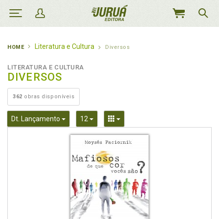
MEU
CARRINHO
Literatura e Cultura
HOME
Diversos
LITERATURA E CULTURA
DIVERSOS
362
obras disponíveis
Toggle Dropdown
Toggle Dropdown
Toggle Dropdown
Dt. Lançamento
12