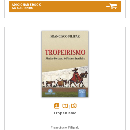
ADICIONAR EBOOK
AO CARRINHO
disponível
Disponível
páginas
Tropeirismo
em
na
eBook
B.V.
Francisco Filipak