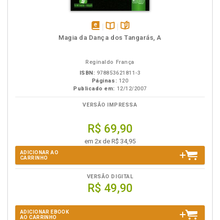
disponível
Disponível
páginas
Magia da Dança dos Tangarás, A
em
na
eBook
B.V.
Reginaldo França
ISBN:
978853621811-3
Páginas:
120
Publicado em:
12/12/2007
VERSÃO IMPRESSA
R$ 69,90
em 2x de R$ 34,95
ADICIONAR AO
CARRINHO
VERSÃO DIGITAL
R$ 49,90
ADICIONAR EBOOK
AO CARRINHO