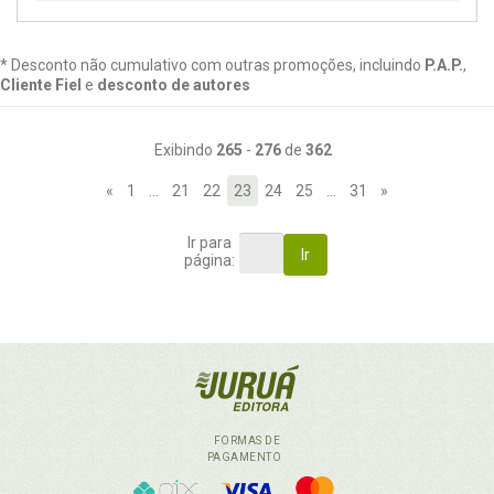
* Desconto não cumulativo com outras promoções, incluindo
P.A.P.
,
Cliente Fiel
e
desconto de autores
Exibindo
265
-
276
de
362
«
1
…
21
22
23
24
25
…
31
»
Ir para
Ir
página:
FORMAS DE
PAGAMENTO