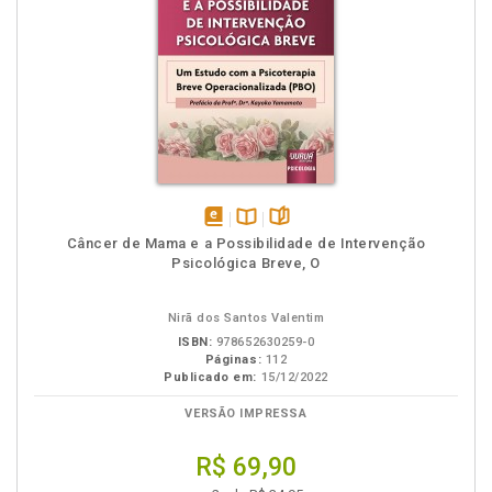
disponível
Disponível
páginas
Câncer de Mama e a Possibilidade de Intervenção
em
na
Psicológica Breve, O
eBook
B.V.
Nirã dos Santos Valentim
ISBN:
978652630259-0
Páginas:
112
Publicado em:
15/12/2022
VERSÃO IMPRESSA
R$ 69,90