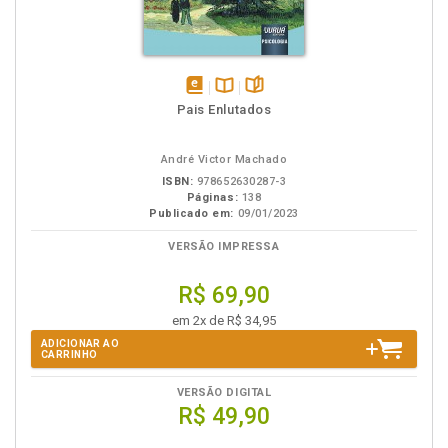
disponível
Disponível
páginas
Pais Enlutados
em
na
eBook
B.V.
André Victor Machado
ISBN:
978652630287-3
Páginas:
138
Publicado em:
09/01/2023
VERSÃO IMPRESSA
R$ 69,90
em 2x de R$ 34,95
ADICIONAR AO
CARRINHO
VERSÃO DIGITAL
R$ 49,90