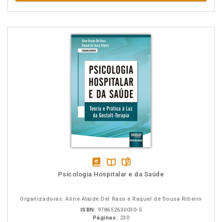
disponível
Disponível
páginas
Psicologia Hospitalar e da Saúde
em
na
eBook
B.V.
Organizadoras: Aline Ataide Del Raso e Raquel de Sousa Ribeiro
ISBN:
978652630030-5
Páginas:
230