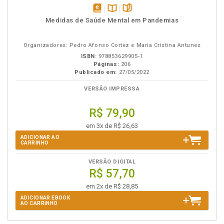
disponível
Disponível
páginas
Medidas de Saúde Mental em Pandemias
em
na
eBook
B.V.
Organizadores: Pedro Afonso Cortez e Maria Cristina Antunes
ISBN:
978853629905-1
Páginas:
206
Publicado em:
27/05/2022
VERSÃO IMPRESSA
R$ 79,90
em 3x de R$ 26,63
ADICIONAR AO
CARRINHO
VERSÃO DIGITAL
R$ 57,70
em 2x de R$ 28,85
ADICIONAR EBOOK
AO CARRINHO