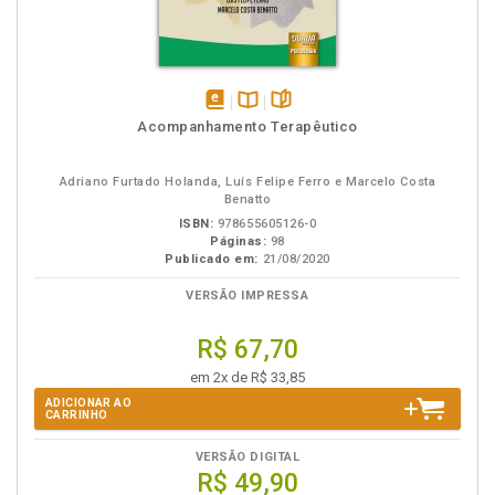
disponível
Disponível
páginas
Acompanhamento Terapêutico
em
na
eBook
B.V.
Adriano Furtado Holanda, Luís Felipe Ferro e Marcelo Costa
Benatto
ISBN:
978655605126-0
Páginas:
98
Publicado em:
21/08/2020
VERSÃO IMPRESSA
R$ 67,70
em 2x de R$ 33,85
ADICIONAR AO
CARRINHO
VERSÃO DIGITAL
R$ 49,90