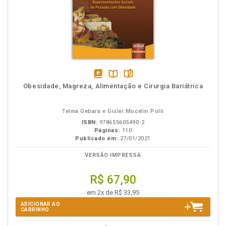
disponível
Disponível
páginas
Obesidade, Magreza, Alimentação e Cirurgia Bariátrica
em
na
eBook
B.V.
Telma Gebara e Gislei Mocelin Polli
ISBN:
978655605490-2
Páginas:
110
Publicado em:
27/01/2021
VERSÃO IMPRESSA
R$ 67,90
em 2x de R$ 33,95
ADICIONAR AO
CARRINHO