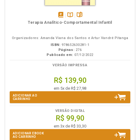
disponível
Disponível
páginas
Terapia Analítico-Comportamental Infantil
em
na
eBook
B.V.
Organizadores: Amanda Viana dos Santos e Artur Vandré Pitanga
ISBN:
978652630281-1
Páginas:
276
Publicado em:
07/12/2022
VERSÃO IMPRESSA
R$ 139,90
em 5x de R$ 27,98
ADICIONAR AO
CARRINHO
VERSÃO DIGITAL
R$ 99,90
em 3x de R$ 33,30
ADICIONAR EBOOK
AO CARRINHO