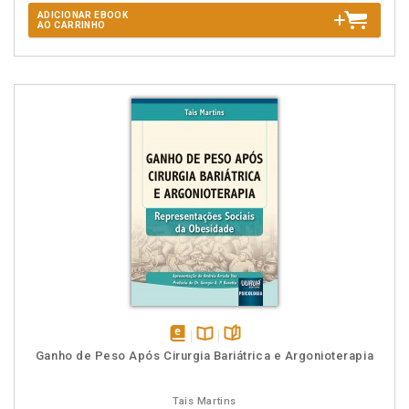
ADICIONAR EBOOK
AO CARRINHO
disponível
Disponível
páginas
Ganho de Peso Após Cirurgia Bariátrica e Argonioterapia
em
na
eBook
B.V.
Tais Martins