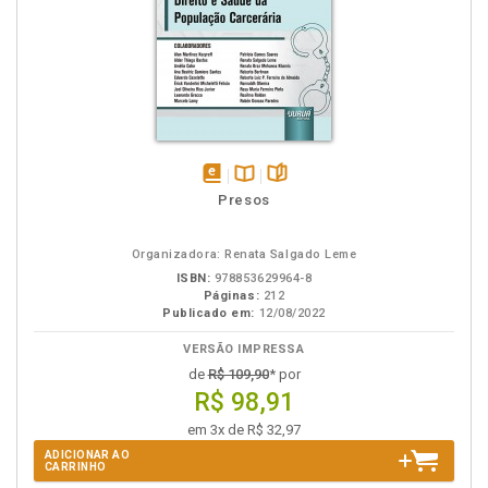
disponível
Disponível
páginas
Presos
em
na
eBook
B.V.
Organizadora: Renata Salgado Leme
ISBN:
978853629964-8
Páginas:
212
Publicado em:
12/08/2022
VERSÃO IMPRESSA
de
R$ 109,90
* por
R$ 98,91
em 3x de R$ 32,97
ADICIONAR AO
CARRINHO