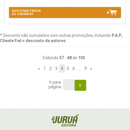
ADICIONAR EBOOK
AO CARRINHO
* Desconto não cumulativo com outras promoções, incluindo
P.A.P.
,
Cliente Fiel
e
desconto de autores
Exibindo
37
-
48
de
103
«
1
2
3
4
5
6
…
9
»
Ir para
Ir
página: