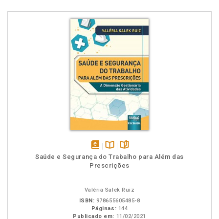
disponível
Disponível
páginas
Saúde e Segurança do Trabalho para Além das
em
na
Prescrições
eBook
B.V.
Valéria Salek Ruiz
ISBN:
978655605485-8
Páginas:
144
Publicado em:
11/02/2021