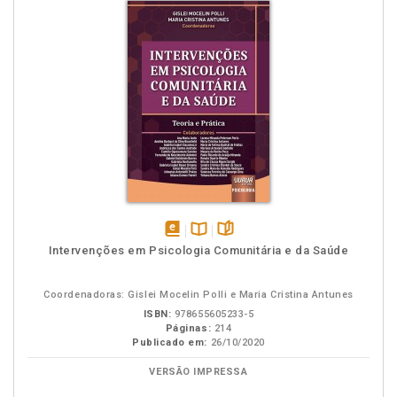
disponível
Disponível
páginas
Intervenções em Psicologia Comunitária e da Saúde
em
na
eBook
B.V.
Coordenadoras: Gislei Mocelin Polli e Maria Cristina Antunes
ISBN:
978655605233-5
Páginas:
214
Publicado em:
26/10/2020
VERSÃO IMPRESSA