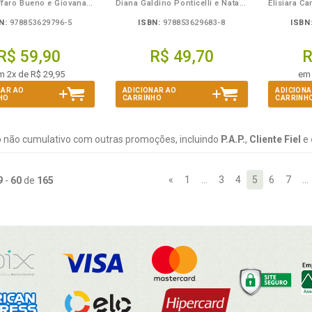
Paula Saffaro Bueno e Giovana Veloso Munhoz da Rocha
Diana Galdino Ponticelli e Natanna Taynara Schutz - Ilustradora: Denize Pires de Moraes
N:
978853629796-5
ISBN:
978853629683-8
ISBN
R$ 59,90
R$ 49,70
R
m 2x de R$ 29,95
em 
NAR AO
ADICIONAR AO
ADICIONA
HO
CARRINHO
CARRINH
 não cumulativo com outras promoções, incluindo
P.A.P.
,
Cliente Fiel
e
«
1
…
3
4
5
6
7
…
9
-
60
de
165