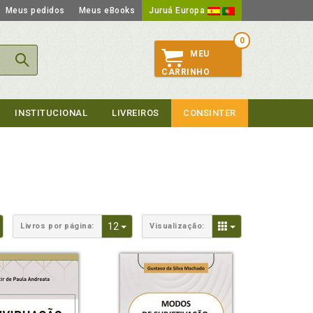
Meus pedidos
Meus eBooks
Juruá Europa
0
MEU
CARRINHO
INSTITUCIONAL
LIVREIROS
CONSINTER
Toggle Dropdown
Toggle Dropdown
Toggle Dropdown
12
Livros por página:
Visualização: