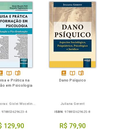
isponível
Disponível
páginas
disponível
Disponível
páginas
isa e Prática na
Dano Psíquico
em
na
em
na
ão em Psicologia
Book
B.V.
eBook
B.V.
Coordenadoras: Gislei Mocelin Polli e Grazielle Tagliamento
Juliana Gerent
:
978853629623-4
ISBN:
978853629625-8
$ 129,90
R$ 79,90