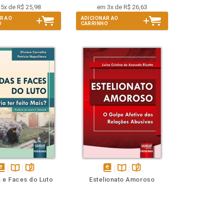
5x de R$ 25,98
em 3x de R$ 26,63
R AO
ADICIONAR AO
O
CARRINHO
isponível
Disponível
páginas
disponível
Disponível
páginas
 e Faces do Luto
Estelionato Amoroso
em
na
em
na
Book
B.V.
eBook
B.V.