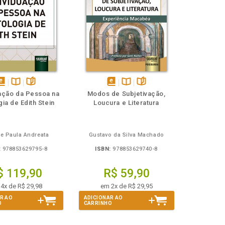
isponível
Disponível
páginas
disponível
Disponível
páginas
uação da Pessoa na
Modos de Subjetivação,
em
na
em
na
ia de Edith Stein
Loucura e Literatura
Book
B.V.
eBook
B.V.
de Paula Andreata
Gustavo da Silva Machado
:
978853629795-8
ISBN:
978853629740-8
$ 119,90
R$ 59,90
4x de R$ 29,98
em 2x de R$ 29,95
R AO
ADICIONAR AO
O
CARRINHO