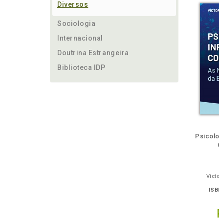
Diversos
Sociologia
Internacional
Doutrina Estrangeira
Biblioteca IDP
ém
Folheie
Também
Também
Folheie
Também
També
F
Psicolo
Vict
ISB