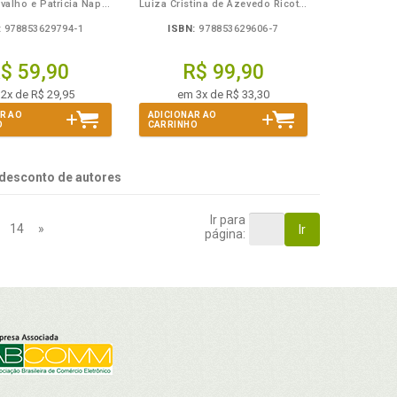
Elisiara Carvalho e Patricia Napolitano
Luiza Cristina de Azevedo Ricotta
:
978853629794-1
ISBN:
978853629606-7
$ 59,90
R$ 99,90
2x de R$ 29,95
em 3x de R$ 33,30
R AO
ADICIONAR AO
O
CARRINHO
desconto de autores
Ir para
14
»
Ir
página: