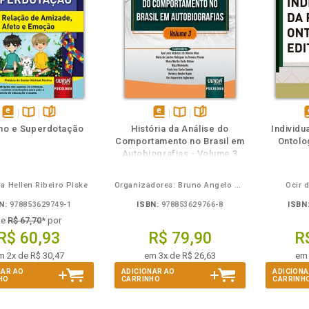
m
olheie
Também
Também
Folheie
disponível
Disponível
páginas
disponível
Disponível
páginas
d
mo e Superdotação
História da Análise do
Individ
em
na
em
na
Comportamento no Brasil em
Ontolog
eBook
B.V.
eBook
B.V.
e
Autobiografias - Volume 3
a Hellen Ribeiro Piske
Organizadores: Bruno Angelo Strapasson e Alexandre Dittrich
Ocir 
N:
978853629749-1
ISBN:
978853629766-8
ISBN
de
R$ 67,70
* por
R$ 60,93
R$ 79,90
R
m 2x de R$ 30,47
em 3x de R$ 26,63
em 
NAR AO
ADICIONAR AO
ADICIONA
HO
CARRINHO
CARRINH