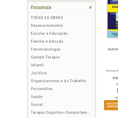
Psicologia
TODAS AS OBRAS
Desenvolvimento
Escolar e Educação
Família e Adoção
ém
Folheie
Também
Também
Folheie
Também
També
F
Fenomenologia
Autis
Gestalt-Terapia
Infantil
Fernand
Jurídica
ISB
Organizacional e do Trabalho
Psicanálise
Saúde
e
ADICIO
Social
CARRIN
Terapia Cognitivo-Comportamental