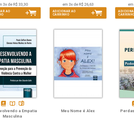
m 3x de R$ 33,30
em 3x de R$ 26,63
em 
NAR AO
ADICIONAR AO
ADICIONA
HO
CARRINHO
CARRINH
m
olheie
Também
Também
Folheie
disponível
Disponível
páginas
d
volvendo a Empatia
Meu Nome é Alex
Perdas
em
na
Masculina
eBook
B.V.
e