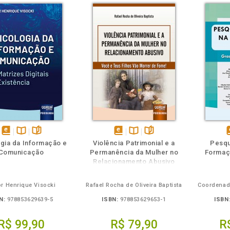
m
olheie
Também
Também
Folheie
disponível
Disponível
páginas
disponível
Disponível
páginas
d
gia da Informação e
Violência Patrimonial e a
Pesqu
em
na
em
na
Comunicação
Permanência da Mulher no
Formaç
eBook
B.V.
eBook
B.V.
e
Relacionamento Abusivo
or Henrique Visocki
Rafael Rocha de Oliveira Baptista
N:
978853629639-5
ISBN:
978853629653-1
ISBN
R$ 99,90
R$ 79,90
R