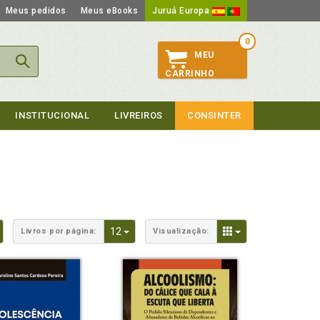
Meus pedidos
Meus eBooks
Juruá Europa
0
MEU
CARRINHO
INSTITUCIONAL
LIVREIROS
CONSINTER
Toggle Dropdown
Toggle Dropdown
Toggle Dropdown
12
Livros por página:
Visualização: