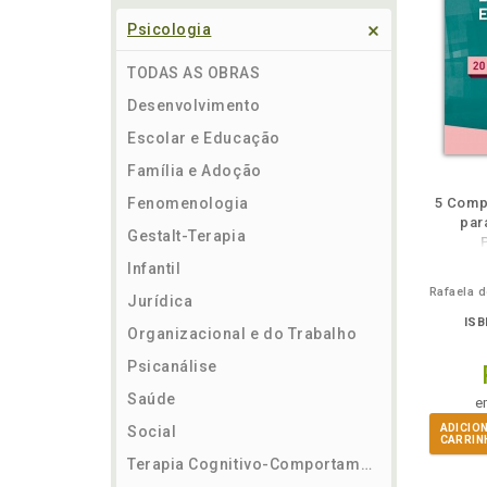
Psicologia
TODAS AS OBRAS
Desenvolvimento
Escolar e Educação
Família e Adoção
ém
Folheie
Também
Também
Folheie
Também
També
F
Fenomenologia
5 Comp
par
Gestalt-Terapia
Infantil
Jurídica
ISB
Organizacional e do Trabalho
Psicanálise
Saúde
e
ADICIO
Social
CARRIN
Terapia Cognitivo-Comportamental