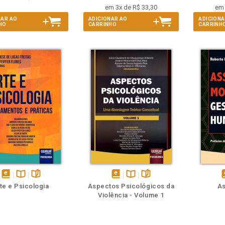
em 3x de R$ 33,30
em 
NAR AO
ADICIONAR AO
ADICIONA
HO
CARRINHO
CARRINH
m
olheie
Também
Também
Folheie
disponível
Disponível
páginas
disponível
Disponível
páginas
d
te e Psicologia
Aspectos Psicológicos da
As
em
na
em
na
Violência - Volume 1
eBook
B.V.
eBook
B.V.
e