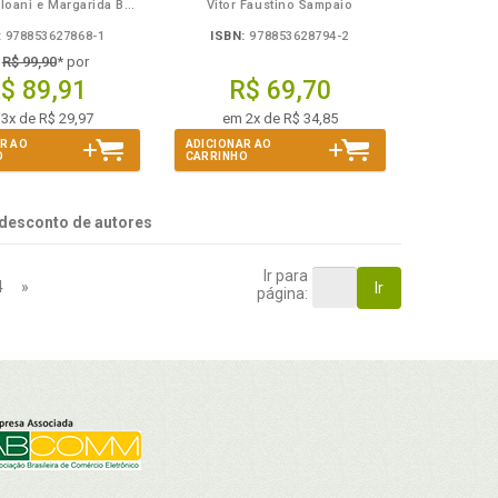
Roberto Heloani e Margarida Barreto
Vitor Faustino Sampaio
:
978853627868-1
ISBN:
978853628794-2
e
R$ 99,90
* por
$ 89,91
R$ 69,70
3x de R$ 29,97
em 2x de R$ 34,85
R AO
ADICIONAR AO
O
CARRINHO
desconto de autores
Ir para
4
»
Ir
página: