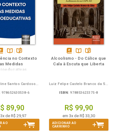
isponível
Disponível
páginas
disponível
Disponível
páginas
ência no Contexto
Alcoolismo - Do Cálice que
em
na
em
na
as Medidas
Cala à Escuta que Liberta
Book
B.V.
eBook
B.V.
ioeducativas
Flávia Caroline Santos Cardoso Pereira
Luiz Felipe Castelo Branco da Silva
:
978652630538-6
ISBN:
978853623375-8
$ 89,90
R$ 99,90
3x de R$ 29,97
em 3x de R$ 33,30
R AO
ADICIONAR AO
O
CARRINHO