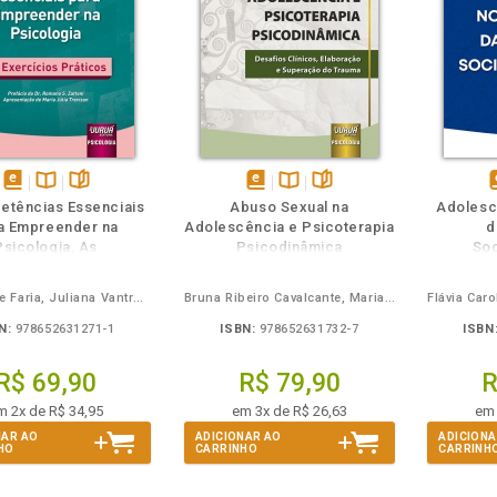
m
olheie
Também
Também
Folheie
disponível
Disponível
páginas
disponível
Disponível
páginas
d
etências Essenciais
Abuso Sexual na
Adolesc
em
na
em
na
a Empreender na
Adolescência e Psicoterapia
d
eBook
B.V.
eBook
B.V.
e
Psicologia, As
Psicodinâmica
Soc
Rafaela de Faria, Juliana Vantroba, Mariana Franco
Bruna Ribeiro Cavalcante, Maria Cristina Antunes
N:
978652631271-1
ISBN:
978652631732-7
ISBN
R$ 69,90
R$ 79,90
R
m 2x de R$ 34,95
em 3x de R$ 26,63
em 
NAR AO
ADICIONAR AO
ADICIONA
HO
CARRINHO
CARRINH