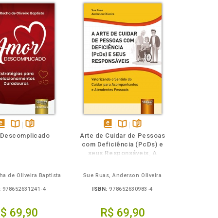
isponível
Disponível
páginas
disponível
Disponível
páginas
 Descomplicado
Arte de Cuidar de Pessoas
em
na
em
na
com Deficiência (PcDs) e
Book
B.V.
eBook
B.V.
seus Responsáveis, A
ha de Oliveira Baptista
Sue Ruas, Anderson Oliveira
:
978652631241-4
ISBN:
978652630983-4
$ 69,90
R$ 69,90