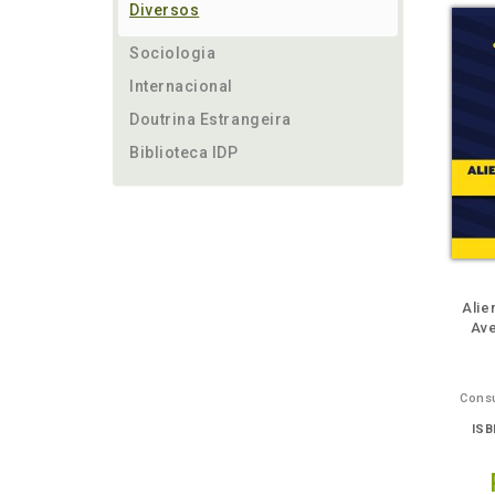
Diversos
Sociologia
Internacional
Doutrina Estrangeira
Biblioteca IDP
ém
Folheie
Também
Também
Folheie
Também
També
F
Alie
Ave
Consu
ISB