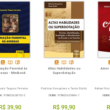
m
olheie
Também
Também
Folheie
disponível
Disponível
páginas
disponível
Disponível
páginas
d
nação Parental às
Altas Habilidades ou
Amor
em
na
em
na
ssas - Minibook
Superdotação
eBook
B.V.
eBook
B.V.
e
elo Taques Ferreira
Patrícia Gonçalves e Tania Stoltz
Rafael Roc
N:
978853628755-3
ISBN:
978853629846-7
ISBN
R$ 39,90
R$ 99,90
R