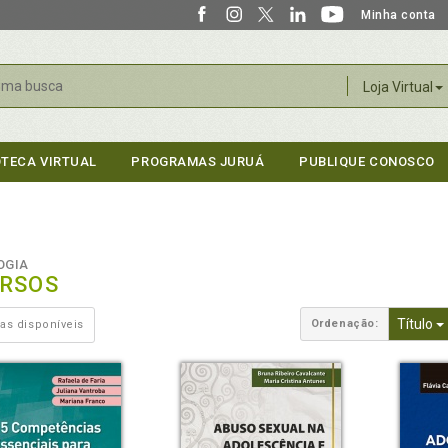
Minha conta
r
Loja Virtual
OTECA VIRTUAL
PROGRAMAS JURUÁ
PUBLIQUE CONOSCO
OGIA
ERSOS
Título
Ordenação:
as disponíveis