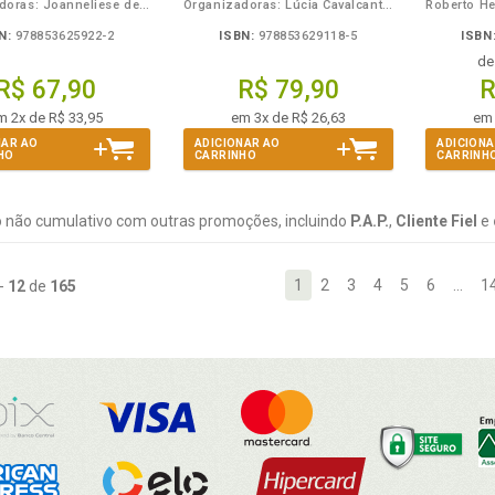
Organizadoras: Joanneliese de Lucas Freitas e Eileen Pfeiffer Flores
Organizadoras: Lúcia Cavalcanti de Albuquerque Williams, Joviane Marcondelli Dias Maia, Karyne de Souza Augusto Rios e Sabrina Mazo D´Affonseca
N:
978853625922-2
ISBN:
978853629118-5
ISBN
d
R$ 67,90
R$ 79,90
R
m 2x de R$ 33,95
em 3x de R$ 26,63
em 
NAR AO
ADICIONAR AO
ADICIONA
HO
CARRINHO
CARRINH
 não cumulativo com outras promoções, incluindo
P.A.P.
,
Cliente Fiel
e
1
2
3
4
5
6
…
1
-
12
de
165