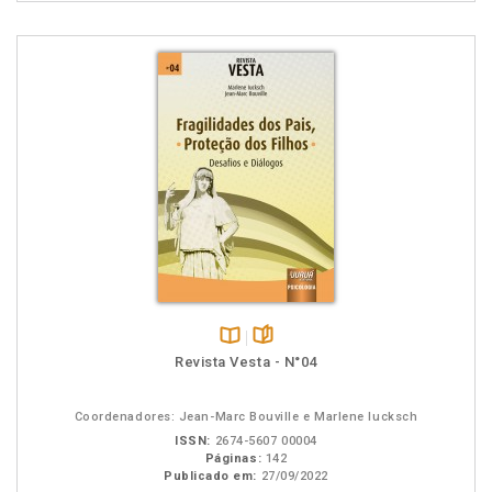
Disponível
páginas
Revista Vesta - N°04
na
B.V.
Coordenadores: Jean-Marc Bouville e Marlene Iucksch
ISSN:
2674-5607 00004
Páginas:
142
Publicado em:
27/09/2022