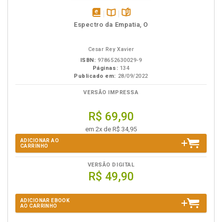
disponível
Disponível
páginas
Espectro da Empatia, O
em
na
eBook
B.V.
Cesar Rey Xavier
ISBN:
978652630029-9
Páginas:
134
Publicado em:
28/09/2022
VERSÃO IMPRESSA
R$ 69,90
em 2x de R$ 34,95
ADICIONAR AO
CARRINHO
VERSÃO DIGITAL
R$ 49,90
ADICIONAR EBOOK
AO CARRINHO