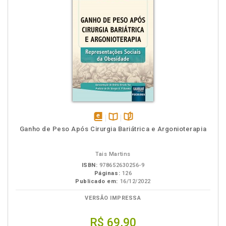
disponível
Disponível
páginas
Ganho de Peso Após Cirurgia Bariátrica e Argonioterapia
em
na
eBook
B.V.
Tais Martins
ISBN:
978652630256-9
Páginas:
126
Publicado em:
16/12/2022
VERSÃO IMPRESSA
R$ 69,90