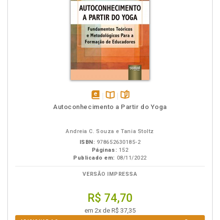
disponível
Disponível
páginas
Autoconhecimento a Partir do Yoga
em
na
eBook
B.V.
Andreia C. Souza e Tania Stoltz
ISBN:
978652630185-2
Páginas:
152
Publicado em:
08/11/2022
VERSÃO IMPRESSA
R$ 74,70
em 2x de R$ 37,35