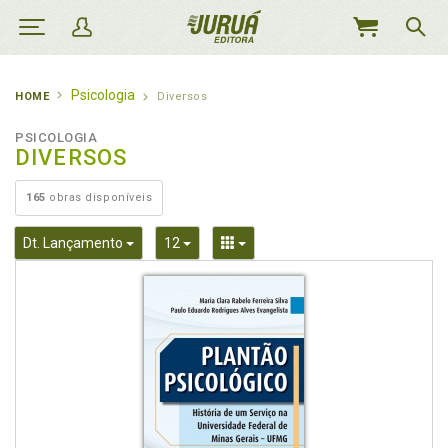
MEU
CARRINHO
Psicologia
HOME
Diversos
PSICOLOGIA
DIVERSOS
165
obras disponíveis
Toggle Dropdown
Toggle Dropdown
Toggle Dropdown
Dt. Lançamento
12