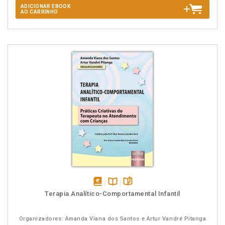
ADICIONAR EBOOK
AO CARRINHO
disponível
Disponível
páginas
Terapia Analítico-Comportamental Infantil
em
na
eBook
B.V.
Organizadores: Amanda Viana dos Santos e Artur Vandré Pitanga