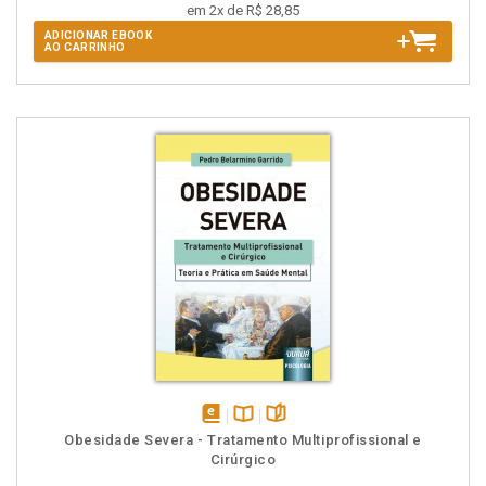
em 2x de R$ 28,85
ADICIONAR EBOOK
AO CARRINHO
disponível
Disponível
páginas
Obesidade Severa - Tratamento Multiprofissional e
em
na
Cirúrgico
eBook
B.V.