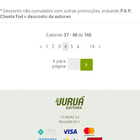
* Desconto não cumulativo com outras promoções, incluindo
P.A.P.
,
Cliente Fiel
e
desconto de autores
Exibindo
37
-
48
de
165
«
1
2
3
4
5
6
…
14
»
Ir para
Ir
página:
FORMAS DE
PAGAMENTO