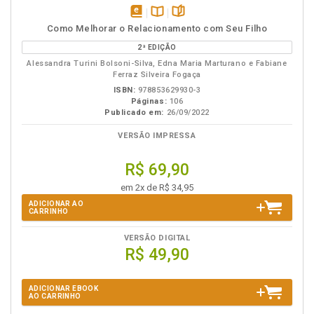
disponível
Disponível
páginas
Como Melhorar o Relacionamento com Seu Filho
em
na
2ª EDIÇÃO
eBook
B.V.
Alessandra Turini Bolsoni-Silva, Edna Maria Marturano e Fabiane
Ferraz Silveira Fogaça
ISBN:
978853629930-3
Páginas:
106
Publicado em:
26/09/2022
VERSÃO IMPRESSA
R$ 69,90
em 2x de R$ 34,95
ADICIONAR AO
CARRINHO
VERSÃO DIGITAL
R$ 49,90
ADICIONAR EBOOK
AO CARRINHO