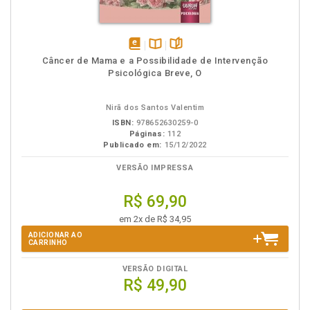
disponível
Disponível
páginas
Câncer de Mama e a Possibilidade de Intervenção
em
na
Psicológica Breve, O
eBook
B.V.
Nirã dos Santos Valentim
ISBN:
978652630259-0
Páginas:
112
Publicado em:
15/12/2022
VERSÃO IMPRESSA
R$ 69,90
em 2x de R$ 34,95
ADICIONAR AO
CARRINHO
VERSÃO DIGITAL
R$ 49,90