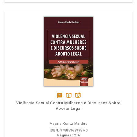
disponível
Disponível
páginas
Violência Sexual Contra Mulheres e Discursos Sobre
em
na
Aborto Legal
eBook
B.V.
Mayara Kuntz Martino
ISBN:
978853629957-0
Páginas:
236