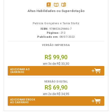
disponível
Disponível
páginas
Altas Habilidades ou Superdotação
em
na
eBook
B.V.
Patrícia Gonçalves e Tania Stoltz
ISBN:
978853629846-7
Páginas:
212
Publicado em:
08/07/2022
VERSÃO IMPRESSA
R$ 99,90
em 3x de R$ 33,30
ADICIONAR AO
CARRINHO
VERSÃO DIGITAL
R$ 69,90
em 2x de R$ 34,95
ADICIONAR EBOOK
AO CARRINHO