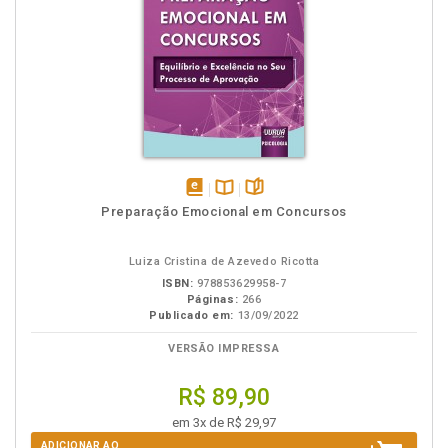
disponível
Disponível
páginas
Preparação Emocional em Concursos
em
na
eBook
B.V.
Luiza Cristina de Azevedo Ricotta
ISBN:
978853629958-7
Páginas:
266
Publicado em:
13/09/2022
VERSÃO IMPRESSA
R$ 89,90
em 3x de R$ 29,97
ADICIONAR AO