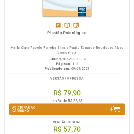
disponível
Disponível
páginas
Plantão Psicológico
em
na
eBook
B.V.
Maria Clara Rabelo Ferreira Silva e Paulo Eduardo Rodrigues Alves
Evangelista
ISBN:
978652630356-6
Páginas:
112
Publicado em:
09/03/2023
VERSÃO IMPRESSA
R$ 79,90
em 3x de R$ 26,63
ADICIONAR AO
CARRINHO
VERSÃO DIGITAL
R$ 57,70