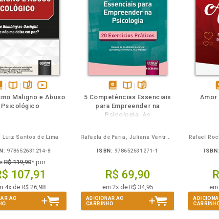
m
olheie
Também
Também
Folheie
sponível
Disponível
páginas
vídeo
disponível
Disponível
páginas
d
smo Maligno e Abuso
5 Competências Essenciais
Amor
m
na
da
em
na
Psicológico
para Empreender na
Book
B.V.
obra
eBook
B.V.
e
Psicologia, As
 Luiz Santos de Lima
Rafaela de Faria, Juliana Vantroba, Mariana Franco
Rafael Roc
N:
978652631214-8
ISBN:
978652631271-1
ISBN
e
R$ 119,90
* por
R$ 107,91
R$ 69,90
R
m 4x de R$ 26,98
em 2x de R$ 34,95
em 
NAR AO
ADICIONAR AO
ADICIONA
HO
CARRINHO
CARRINH