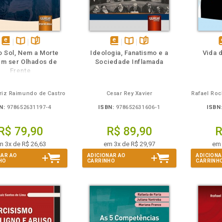
m
olheie
Também
Também
Folheie
disponível
Disponível
páginas
disponível
Disponível
páginas
d
 Sol, Nem a Morte
Ideologia, Fanatismo e a
Vida 
em
na
em
na
m ser Olhados de
Sociedade Inflamada
eBook
B.V.
eBook
B.V.
e
Frente
riz Raimundo de Castro
Cesar Rey Xavier
Rafael Roc
N:
978652631197-4
ISBN:
978652631606-1
ISBN
R$ 79,90
R$ 89,90
R
m 3x de R$ 26,63
em 3x de R$ 29,97
em 
NAR AO
ADICIONAR AO
ADICIONA
HO
CARRINHO
CARRINH