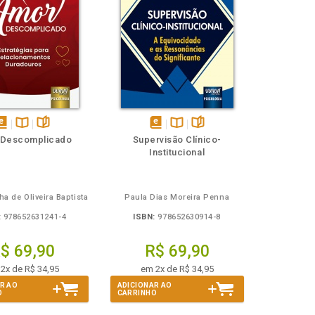
isponível
Disponível
páginas
disponível
Disponível
páginas
 Descomplicado
Supervisão Clínico-
em
na
em
na
Institucional
Book
B.V.
eBook
B.V.
ha de Oliveira Baptista
Paula Dias Moreira Penna
:
978652631241-4
ISBN:
978652630914-8
$ 69,90
R$ 69,90
2x de R$ 34,95
em 2x de R$ 34,95
R AO
ADICIONAR AO
O
CARRINHO