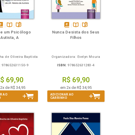
isponível
Disponível
páginas
disponível
Disponível
páginas
de um Psicólogo
Nunca Desista dos Seus
em
na
em
na
Autista, A
Filhos
Book
B.V.
eBook
B.V.
ha de Oliveira Baptista
Organizadora: Evelyn Moura
:
978652631150-9
ISBN:
978652631283-4
$ 69,90
R$ 69,90
2x de R$ 34,95
em 2x de R$ 34,95
R AO
ADICIONAR AO
O
CARRINHO