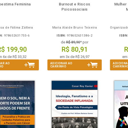
disponível
Disponível
páginas
disponível
Disponível
páginas
d
oestima Feminina
Burnout e Riscos
Mulher
em
na
em
na
Psicossociais
M
eBook
B.V.
eBook
B.V.
e
sa de Fátima Záttera
Maria Alaide Bruno Teixeira
N:
978652631755-6
ISBN:
978652631386-2
ISBN
de
R$ 89,90
* por
R$ 199,90
R$ 80,91
R
m 6x de R$ 33,32
em 3x de R$ 26,97
em 
NAR AO
ADICIONAR AO
ADICIONA
HO
CARRINHO
CARRINH