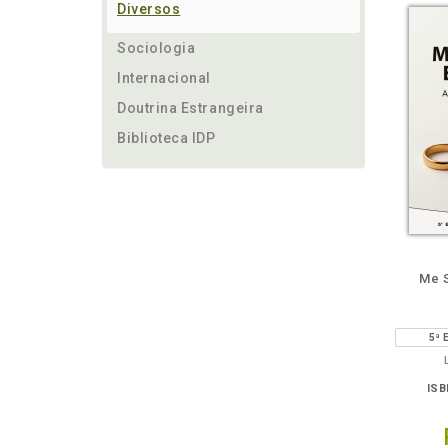
Diversos
Sociologia
Internacional
Doutrina Estrangeira
Biblioteca IDP
ém
Folheie
Também
Também
Folheie
Também
També
F
Me S
5ª 
ISB