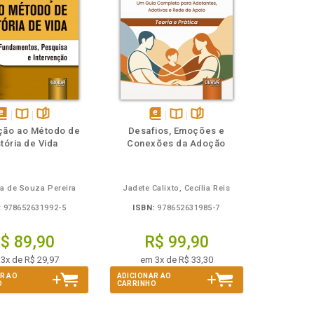
isponível
Disponível
páginas
disponível
Disponível
páginas
ção ao Método de
Desafios, Emoções e
em
na
em
na
tória de Vida
Conexões da Adoção
Book
B.V.
eBook
B.V.
la de Souza Pereira
Jadete Calixto, Cecília Reis
:
978652631992-5
ISBN:
978652631985-7
$ 89,90
R$ 99,90
3x de R$ 29,97
em 3x de R$ 33,30
R AO
ADICIONAR AO
O
CARRINHO