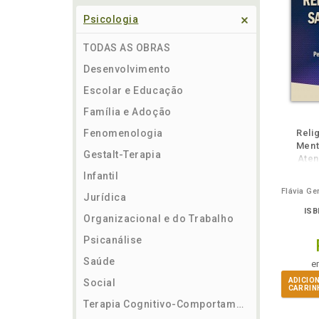
Psicologia
TODAS AS OBRAS
Desenvolvimento
Escolar e Educação
Família e Adoção
ém
Folheie
Também
Também
Folheie
Também
També
F
Fenomenologia
Reli
Ment
Gestalt-Terapia
Aten
Infantil
Jurídica
ISB
Organizacional e do Trabalho
Psicanálise
Saúde
e
ADICIO
Social
CARRIN
Terapia Cognitivo-Comportamental