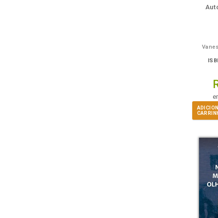
Aut
Vanes
ISB
e
ADICIO
CARRIN