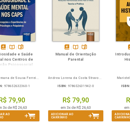
m
olheie
Também
Também
Folheie
disponível
Disponível
páginas
disponível
Disponível
páginas
d
giosidade e Saúde
Manual de Orientação
Introdu
em
na
em
na
al nos Centros de
Parental
His
eBook
B.V.
eBook
B.V.
e
ção Psicossocial
Flávia Germana de Sousa Ferreira, Marta Helena de Freitas, Alexander Hochdorn
Andrea Lorena da Costa Stravogiannis
Mariste
N:
978652632360-1
ISBN:
978652631942-0
ISBN
R$ 79,90
R$ 79,90
R
m 3x de R$ 26,63
em 3x de R$ 26,63
em 
NAR AO
ADICIONAR AO
ADICIONA
HO
CARRINHO
CARRINH