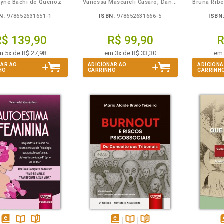
lyne Bachi de Queiroz
Vanessa Mascareli Casaro, Daniele Piedade Casaro
N:
978652631651-1
ISBN:
978652631666-5
ISBN
R$ 139,90
R$ 99,90
R
m 5x de R$ 27,98
em 3x de R$ 33,30
em 
NAR AO
ADICIONAR AO
ADICIONA
HO
CARRINHO
CARRINH
m
olheie
Também
Também
Folheie