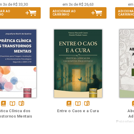
m 3x de R$ 33,30
em 3x de R$ 26,63
em 
NAR AO
ADICIONAR AO
ADICIONA
HO
CARRINHO
CARRINH
m
olheie
Também
Também
Folheie
disponível
Disponível
páginas
disponível
Disponível
páginas
d
tica Clínica dos
Entre o Caos e a Cura
Abu
em
na
em
na
nstornos Mentais
Ad
eBook
B.V.
eBook
B.V.
e
Psicoter