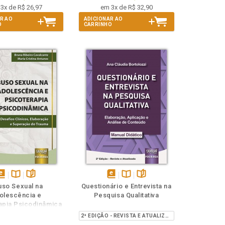
3x de R$ 26,97
em 3x de R$ 32,90
R AO
ADICIONAR AO
O
CARRINHO
isponível
Disponível
páginas
disponível
Disponível
páginas
so Sexual na
Questionário e Entrevista na
em
na
em
na
olescência e
Pesquisa Qualitativa
Book
B.V.
eBook
B.V.
apia Psicodinâmica
2ª EDIÇÃO - REVISTA E ATUALIZADA