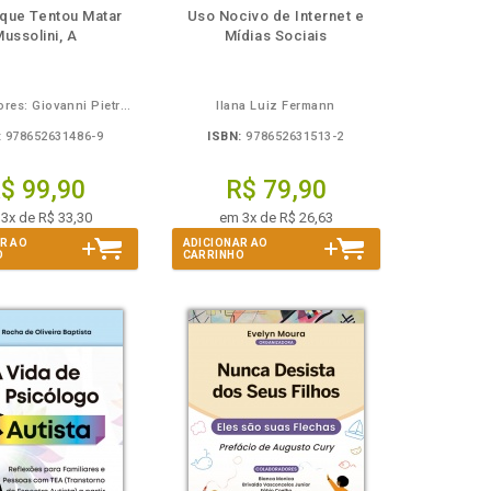
isponível
Disponível
páginas
disponível
Disponível
páginas
 que Tentou Matar
Uso Nocivo de Internet e
em
na
em
na
ussolini, A
Mídias Sociais
Book
B.V.
eBook
B.V.
Organizadores: Giovanni Pietro Lombardo, Carolini Cássia Cunha
Ilana Luiz Fermann
:
978652631486-9
ISBN:
978652631513-2
$ 99,90
R$ 79,90
3x de R$ 33,30
em 3x de R$ 26,63
R AO
ADICIONAR AO
O
CARRINHO