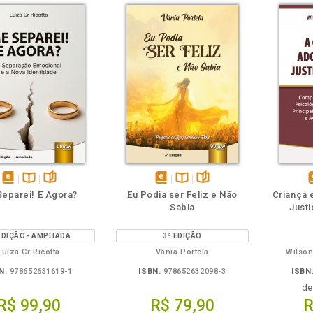
m
olheie
Também
Também
Folheie
disponível
Disponível
páginas
disponível
Disponível
páginas
d
eparei! E Agora?
Eu Podia ser Feliz e Não
Criança 
em
na
em
na
Sabia
Justi
eBook
B.V.
eBook
B.V.
e
EDIÇÃO - AMPLIADA
3ª EDIÇÃO
Luiza Cr Ricotta
Vânia Portela
Wilson
N:
978652631619-1
ISBN:
978652632098-3
ISBN
d
R$ 99,90
R$ 79,90
R