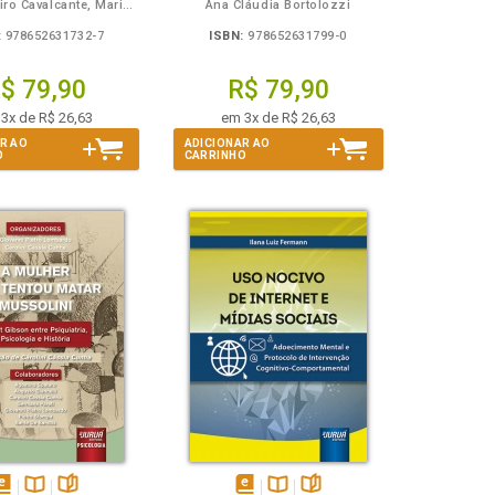
Bruna Ribeiro Cavalcante, Maria Cristina Antunes
Ana Cláudia Bortolozzi
:
978652631732-7
ISBN:
978652631799-0
$ 79,90
R$ 79,90
3x de R$ 26,63
em 3x de R$ 26,63
R AO
ADICIONAR AO
O
CARRINHO