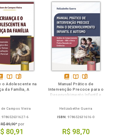
isponível
Disponível
páginas
disponível
Disponível
páginas
e o Adolescente na
Manual Prático de
em
na
em
na
ça da Família, A
Intervenção Precoce para o
Book
B.V.
eBook
B.V.
Desenvolvimento Infantil e
Autismo
 de Campos Vieira
Helizabethe Guerra
:
978652631627-6
ISBN:
978652631616-0
e
R$ 89,90
* por
$ 80,91
R$ 98,70