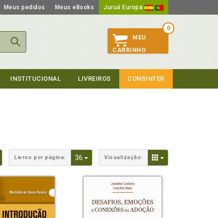
Meus pedidos
Meus eBooks
Juruá Europa
0
MEU
CARRINHO
INSTITUCIONAL
LIVREIROS
CONSINTER
Toggle Dropdown
Toggle Dropdown
Toggle Dropdown
36
Livros por página:
Visualização: